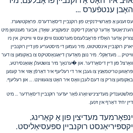
האָבן ענטפֿערס …
עס זענען אַ פאַרשיידנקייַט פון רוקנביין דיסאָרדערס. פראַקטשערז.
הערניאַטעד אָדער קראַנק דיסקס. ינפעקציע. שאָדן. אבער מענטשן מיט
צוריק אָדער האַלדז פּראָבלעמס מערסטנס וויסן עס ווי ווייטיק. אין ניו
יארק רוקנביין אינסטיטוט, מיר נעמען די מיסטעריע פון ​​דיין רוקנביין
ווייטיק … מעדאַקלי. מיר נוצן מאָדערן דיאַגנאָסטיקס צו באַקומען צו דער
וואָרצל פון דיין דיסאָרדער. און �ערנאָך מיר צושטעלן אַוואַנסירטע,
פּראָווען טריטמאַנץ צו געבן איר די רעליעף איר דאַרפֿן אַזוי איר קענען
באַקומען צוריק צו דעם לעבן וואָס איר האָט צוגעוווינט. … און רעליעף.
פולשטענדיק מעדיציניש זאָרג פֿאַר יעדער רוקנביין דיסאָרדער … מיט
דיין יחיד דאַרף אין זינען.
ינפאָרמעד מעדיצין פון אַ קאַרינג,
יקספּיריאַנסט רוקנביין ספּעסיאַליסט.