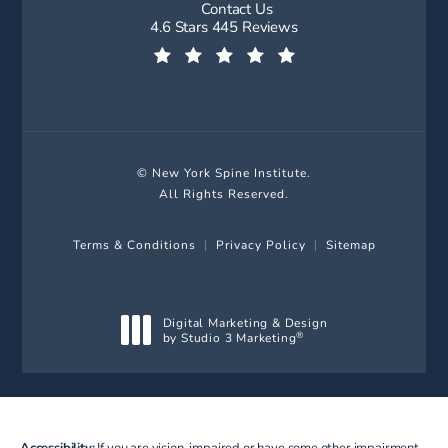
Contact Us
New York Spine Institute reviews:
4.6 Stars 445 Reviews
(Opens in a new tab)
© New York Spine Institute.
All Rights Reserved.
Terms & Conditions
Privacy Policy
Sitemap
Digital Marketing & Design
by Studio 3 Marketing
®
(opens in a new tab)
Accessibility:
If you are vision-impaired or have some other impairment