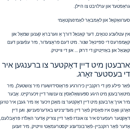
גראַפטעד און ערלויבט צו היילן.
סערוואַקאַל און לאַמבאַר לאַמינעקטאָמי
אין עטלעכע טנאָים, דער קאַנאַל דורך אַ ווערבראַ קענען שמאָל און
קאָמפּרעס די ספּיינאַל שנור. מיט דעם פּראָצעדור, מיר עפֿענען דעם
קאַנאַל און באַזייַטיקן די דרוק … און די ווייטיק.
ארבעטן מיט דיין דאָקטער צו ברענגען איר
די בעסטער זאָרג.
פֿאַר פילע פון ​​די רוקנביין כירורגיע פּראָוסידזשערז מיר צושטעלן, מיר
מיטאַרבעטן מיט היגע ספּעשאַלאַסץ צו ענשור דיין זיכערקייַט. אָבער
מיר אויך אַרבעטן מיט דיין דאָקטער צו מאַכן זיכער אַז מיר געבן איר טויגן
זאָרגן וואָס איז פּאַסיק פֿאַר דיין מעדיציניש באדערפענישן. ווען דיין
דאָקטער רעפערס איר צו אונדז פֿאַר דיין צוריק אָדער האַלדז פּראָבלעם,
אָדער פֿאַר רוקנביין-פֿאַרבונדענע יקסטרעמאַטי ווייטיק, מיר זענען