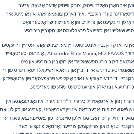
ווען איר האָבן האַלדז ווייטיק, צוריק ווייטיק אָדער אַ שאָדן אָדער
דיסאָרדער פון די רוקנביין, איר דאַרפֿן צונעמען זאָרג. און אַז מיטל איר
דאַרפֿן די בקיעס און פיייקייט פון אַ מעדיציניש דאָקטער וואָס
ספּעשאַלייזיז אין ספּיינאַל פּראָבלעמס און רוקנביין כירורגיע.
אין ניו יארק רוקנביין אינסטיטוט, דיין מעדיציניש זאָרג וועט זיין דירעקטעד
דורך
Alexandre B. de Moura, MD, FAAOS
, אַ ברעט-סערטאַפייד
אָרטאַפּידיק כירורג ספּעשאַלייזד אין רוקנביין כירורגיע און מיט
אַוואַנסירטע טריינינג אין די ביין און נוראַלאַדזשיקאַל דיסאָרדערס פון די
רוקנביין. ד”ר דע מאָוראַ איז אויך אַ קליניש פּראָפעסאָר פון אָרטאַפּידיק
כירורגיע אין ניו יארק אוניווערסיטעט שולע פון ​​​​מעדיסינע.
דער זון פֿון אַן אָרטאַפּידיק כירורג, ד״ר דע מורה, איז נאָכגעגאַנגען אין
זײַן פֿאָטערס פוס. אָבער דאָס איז זיין דערפאַרונג, קאַרינג און סקילז וואָס
מאַכן די חילוק. ער האט געהאָלפֿן טויזנטער פון פּאַטיענץ באַקומען זייער
רוקנביין טנאָים און צוריקקומען צו זייער נאָרמאַל פונקציע. מער