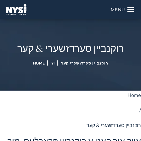
רוקנביין סערדזשערי & קער
רוקנביין סערדזשערי קער
YI
HOME
Home
/
רוקנביין סערדזשערי & קער
אויב איר האָט אַ רוקנביין פּראָבלעם, מיר