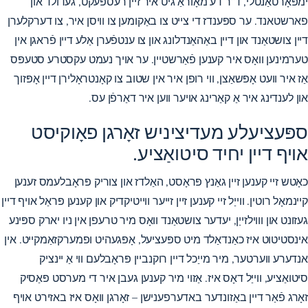
ימפּאָרטאַנטלי, ד”ר דע מאָוראַ גיט איר זיין רעספּעקט, געדולד און
פארשטאנד. ער ספּענדז די צייט צו באַקומען צו וויסן איר, צו דערקלערן
דיין צושטאַנד און דיין באַהאַנדלונג און צו ענטפֿערן אַלע דיין פֿראגן אין
טערמינען וואָס איר קענען פֿאַרשטיין. ער אויך נעמט עקסטרע סטעפּס
אַז איר וועט אָפּשאַצן, ווי רופן איר אין שטוב צו קאָנטראָלירן דיין אָפּזוך
און לענדינג איר אַ קאַרינג אויער ווען איר דאַרפֿן עס.
ספּעציעלע מעדיציניש זאָרגן פאָוקיסט
אויף דיין יחיד סיטואַציע.
כאָטש זיי קענען זיין גאַנץ פּראָסט, האַלדז און צוריק פּראָבלעמס זענען
קיינמאָל רוטין. ווייַל זיי קענען זיין זייער ווייטיקדיק און קענען פּראַל אויף דיין
געזונט און וווילזייַן, יעדער צושטאַנד וואָס מיר טרעפן אין ניו יארק ספּינע
אינסטיטוט איז כאַנדאַלד מיט ספּעציעל, אָפּגעהיט ופמערקזאַמקייט. אין
אנדערע ווערטער, מיר מייַכל דיין רוקנביין פּראָבלעם ווי אַ יינציק
סיטואַציע, ווייַל דאָס איז. אַזוי מיר קענען געבן איר די מערסט פּאַסיק
זאָרג פֿאַר דיין באַזונדער באדערפענישן – זאָרגן וואָס איז באזירט אויף