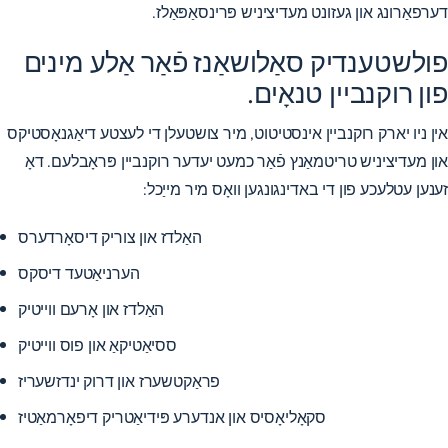
דערפאַרונג און געזונט מעדיציניש פּרינסאַפּאַלז.
פולשטענדיק סאַלושאַנז פֿאַר אַלע מינים
פון רוקנביין טנאָים.
אין ניו יארק רוקנביין אינסטיטוט, מיר צושטעלן די לעצטע דיאַגנאָסטיקס
און מעדיציניש טריטמאַנץ פֿאַר כמעט יעדער רוקנביין פּראָבלעם. דאָ
זענען עטלעכע פון ​​די באדינגונגען וואָס מיר מייַכל:
האַלדז און צוריק דיסאָרדערס
הערניאַטעד דיסקס
האַלדז און אָרעם ווייטיק
ססיאַטיקאַ און פוס ווייטיק
פראַקטשערז און דרוק ינדזשעריז
סקאָליאָסיס און אנדערע פּידיאַטריק דיפאָרמאַטיז