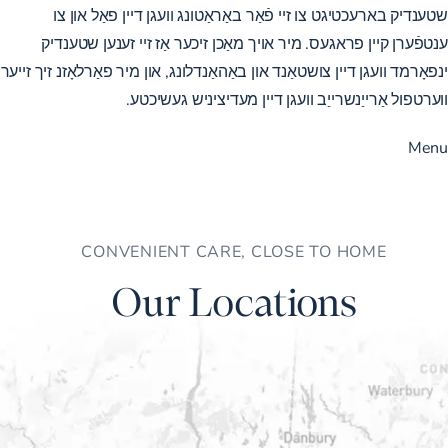
שטענדיק בארעכטיגט צו זיי פֿאַר באַראַטונג וועגן דיין פאַל און צו
ענטפֿערן קיין פראגעס. מיר אויך מאַכן זיכער אַז זיי זענען שטענדיק
ינפאָרמד וועגן דיין צושטאַנד און באַהאַנדלונג, און מיר פאַרלאָזנ זיך זייער
ווערטפול אַרייַנשרייַב וועגן דיין מעדיציניש געשיכטע.
Menu
CONVENIENT CARE, CLOSE TO HOME
Our Locations