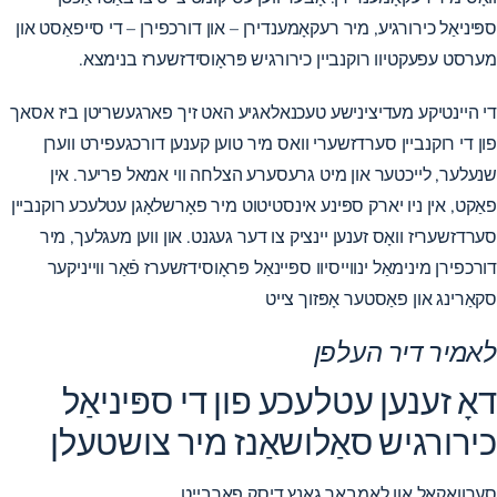
ספּיניאַל כירורגיע, מיר רעקאָמענדירן – און דורכפירן – די סייפאַסט און
מערסט עפעקטיוו רוקנביין כירורגיש פּראָוסידזשערז בנימצא.
די היינטיקע מעדיצינישע טעכנאלאגיע האט זיך פארגעשריטן ביז אסאך
פון די רוקנביין סערדזשערי וואס מיר טוען קענען דורכגעפירט ווערן
שנעלער, לייכטער און מיט גרעסערע הצלחה ווי אמאל פריער. אין
פאַקט, אין ניו יארק ספּינע אינסטיטוט מיר פאָרשלאָגן עטלעכע רוקנביין
סערדזשעריז וואָס זענען יינציק צו דער געגנט. און ווען מעגלעך, מיר
דורכפירן מינימאַל ינווייסיוו ספּיינאַל פּראָוסידזשערז פֿאַר ווייניקער
סקאַרינג און פאַסטער אָפּזוך צייט
לאמיר דיר העלפן
דאָ זענען עטלעכע פון ​​​​די ספּיניאַל
כירורגיש סאַלושאַנז מיר צושטעלן
סערוואַקאַל און לאַמבאַר גאַנץ דיסק פאַרבייַט