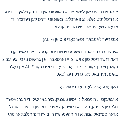
אַנשטאָט פיוזינג און ילימאַנייטינג באַוועגונג אין די דיסק פּלאַץ, די דיסק
איז ריפּלייסט, אַלאַוינג פארבליבן באַוועגונג. דאָס קען רעדוצירן די
פּראַגרעשאַן פון שכייניש מדרגה קרענק.
אַנטיריער לאַמבאַר ינטערבאָדי פוסיאָן (ALIF)
געניצט בפֿרט פֿאַר דידזשענעראַטיוו דיסק קרענק, מיר באַזייַטיקן די
דאַמידזשד דיסק פון צווישן צוויי ווערטאַבריי און גראַפט נייַ ביין געוועב צו
האַלטן זיי פון מאָווינג. מיר האָבן שנייַדן די צייט פֿאַר ALIF אין האַלב
בשעת מיר באַקומען גרויס רעזולטאַטן.
מיקראָסקאָפּיק לאַמבאַר דיסעקטאָמי
אַן עפעקטיוו, מינימאַל ינווייסיוו טעכניק. מיר באַזייַטיקן די הערניאַטעד
חלק פון אַ דיסק, ריליווינג די ווייטיק-קאָזינג דרוק פון די נערוו וואָרצל
אָדער ספּיינאַל שנור. און איר קענען גיין היים אין דער זעלביקער טאָג.