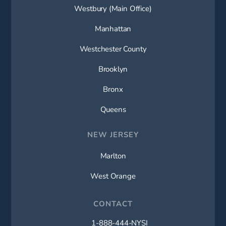
Westbury (Main Office)
Manhattan
Westchester County
Brooklyn
Bronx
Queens
NEW JERSEY
Marlton
West Orange
CONTACT
1-888-444-NYSI
Call New York Spine Institute on t