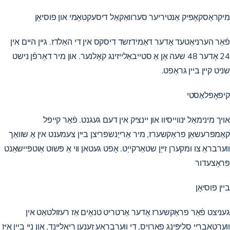
מיקראָסקאָפּיק אַנטיריער סערוואַקאַל דיסעקטאָמי און פוסיאָן
פֿאַר הערניאַטעד אָדער דאַמידזשד דיסקס אין די האַלדז. גיין היים אין
24 אָדער 48 שעה אָן אַ סטייבאַלייזינג קאָלנער. און מיר דאַרפֿן נישט
שניט קיין ביין גראַפט.
קיפאָפּלאַסטי
אויך מינימאַל ינווייסיוו און יינציק אין דעם געגנט. פֿאַר קייפל
קאַמפּרעשאַן פראַקשערז, מיר אַרייַנשפּריצן ביין צעמענט אין אַ שוואַך
ווערבראַ צו ומקערן זייַן שטאַרקייַט. אָפט געטאן ווי אַ פּשוט אַוטפּיישאַנט
פּראָצעדור
ביין פוסיאָן
געניצט פֿאַר פראַקשערז אָדער אַרטריט טנאָים אַז רעזולטאַט אין
ווערטאַבריי סליפּינג פאָרויס, די ווערבראַע זענען ריאַליינד, און נייַ ביין איז