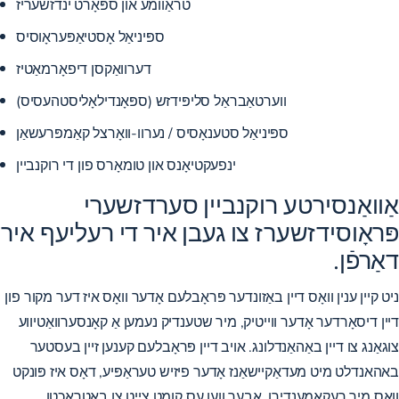
טראַוומע און ספּאָרט ינדזשעריז
ספּיניאַל אָסטיאַפּעראָוסיס
דערוואַקסן דיפאָרמאַטיז
ווערטאַבראַל סליפּידזש (ספּאָנדילאָליסטהעסיס)
ספּיניאַל סטענאָסיס / נערוו-וואָרצל קאַמפּרעשאַן
ינפעקטיאָנס און טומאָרס פון די רוקנביין
אַוואַנסירטע רוקנביין סערדזשערי
פּראָוסידזשערז צו געבן איר די רעליעף איר
דאַרפֿן.
ניט קיין ענין וואָס דיין באַזונדער פּראָבלעם אָדער וואָס איז דער מקור פון
דיין דיסאָרדער אָדער ווייטיק, מיר שטענדיק נעמען אַ קאָנסערוואַטיווע
צוגאַנג צו דיין באַהאַנדלונג. אויב דיין פּראָבלעם קענען זיין בעסטער
באהאנדלט מיט מעדאַקיישאַנז אָדער פיזיש טעראַפּיע, דאָס איז פּונקט
וואָס מיר רעקאָמענדירן. אָבער ווען עס קומט צייט צו באַטראַכטן