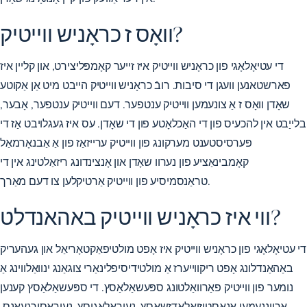
וואָס ז כראָניש ווייטיק?
די עטיאָלאָגי פון כראָניש ווייטיק איז זייער קאָמפּליצירט, און קליין איז
פארשטאנען וועגן די סיבות. רובֿ כראָניש ווייטיק הייבט מיט אַן אַקוטע
שאָדן וואָס ז אַ צונעמען ווייטיק ענטפער. דעם ווייטיק ענטפער, אָבער,
בלייַבט אין להכעיס פון די האַכלאָטע פון ​​די שאָדן. עס איז געגלויבט אַז די
פּערסיסטענט מערקונג פון ווייטיק ערייזאַז פון אַ אַבנאָרמאַל
קאָמבינאַציע פון ​​נערוו שאָדן און אָנצינדונג ריזאַלטינג אין די
טראַנסמיסיע פון ​​ווייטיק אַרטיקלען צו דעם מאַרך.
ווי איז כראָניש ווייטיק באהאנדלט?
די עטיאָלאָגי פון כראָניש ווייטיק איז אָפט מולטיפאַקטאָריאַל און געהעריק
באַהאַנדלונג אָפט ריקווייערז אַ מולטידיסיפלינאַרי צוגאַנג ינוואַלווינג אַ
נומער פון ווייטיק פאַרוואַלטונג ספּעשאַלאַסץ. די ספּעשאַלאַסץ קענען
אַרייַננעמען אַנאַסטיזיאַלאַדזשאַסץ, נעוראָלאָגיסץ, ​​נעוראָסורגעאָנס,