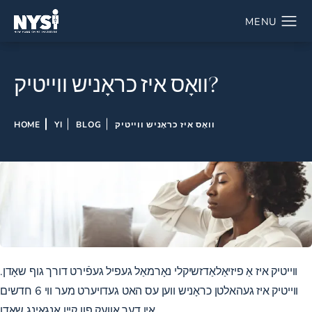
וואָס איז כראָניש ווייטיק?
וואָס איז כראָניש ווייטיק
BLOG
YI
HOME
ווייטיק איז אַ פיזיאַלאַדזשיקלי נאָרמאַל געפיל געפֿירט דורך גוף שאָדן.
ווייטיק איז געהאלטן כראָניש ווען עס האט געדויערט מער ווי 6 חדשים
אין דער אַוועק פון קיין אָנגאָינג שאָדן.