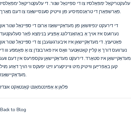
עלעקטריקאַל ימפּאַלסיז צו די ספּיינאַל שנור. די עלעקטריקאַל ימפּאַלסיז
פאַרשפּאַרן די טראַנסמיסיע פון ​​ווייטיק סענסיישאַנז צו דעם מאַרך.
די דירעקט ינפיוזשאַן פון מעדאַקיישאַנז אַרום די ספּיינאַל שנור און
נערוועס איז אויך אַ באַהאַנדלונג אָפּציע בנימצא פֿאַר סעלעקטעד
פּאַטיענץ. די מעדאַקיישאַן איז איבערגעגעבן צו די ספּיינאַל שנור און
נערוועס דורך אַ קליין קאַטאַטער וואָס איז פארבונדן צו אַ פּאָמפּע ווו די
מעדאַקיישאַן איז סטאָרד. דירעקט מעדאַקיישאַן עקספּרעס אין דעם וועג
קען באַפרייַען ווייטיק מיט ווייניקערע זייַט יפעקס ווי הויך דאָזע מויל
מעדאַקיישאַנז.
פּלאַן אַ אַפּוינטמאַנט
קאָנטאַקט אונדז
Back to Blog