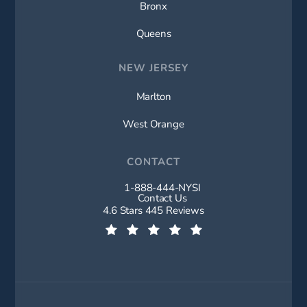
Bronx
Queens
NEW JERSEY
Marlton
West Orange
CONTACT
1-888-444-NYSI
Call New York Spine Institute on t
Contact Us
New York Spine Institute reviews:
4.6 Stars 445 Reviews
(Opens in a new tab)