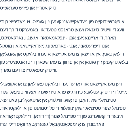
סייקיאַטריץ און פיזיש טעראַפּיס.
א פאַרשיידנקייַט פון מעדאַקיישאַנז קענען זיין געניצט צו מאָדיפיצירן די
וועג די ווייטיק סיגנאַלז זענען טראַנסמיטטעד און באמערקט דורך דעם
מאַרך. די אַרייַננעמען: אַנטי-ינפלאַמאַטאָרי אגענטן, נאַרקאָטיקס,
אַנטידיפּרעסאַנץ, אַנטי-פאַרכאַפּונג מעדאַקיישאַנז און מוסקל
רילאַקסאַנץ. אין אַדישאַן צו מעדאַקיישאַן אַ נערוו בלאַקס און גאַנגליאָן
בלאַקס קענען זיין געטאן אין אַן פּרווון צו פאַרשפּאַרן די טראַנסמיסיע פון
​​ווייטיק ימפּאַלסיז צו דעם מאַרך.
ווען מעדאַקיישאַנז און / אָדער נערוו בלאַקס פאַרלאָזן צו אַדאַקוואַטלי
מייַכל די ווייטיק, עטלעכע כירורגיש פּראָוסידזשערז, אַזאַ ווי ספּינאַל שנור
סטימיאַליישאַן, האָבן פּראָווען וווילטויק אין אויסגעקליבן פּאַטיענץ.
ספּינאַל שנור סטימיאַליישאַן ינוואַלווז די פּלייסמאַנט פון אַן ילעקטראָוד,
איבער די קאַווערינג פון די ספּיינאַל שנור (די דוראַ). די ילעקטראָוד איז
פארבונדן צו אַ ימפּלאַנטאַבאַל גענעראַטאָר וואָס דיליווערז