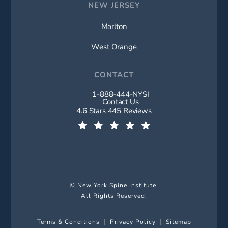
NEW JERSEY
Marlton
West Orange
CONTACT
1-888-444-NYSI
Call New York Spine Institute on t
Contact Us
New York Spine Institute reviews:
4.6 Stars 445 Reviews
(Opens in a new tab)
© New York Spine Institute.
All Rights Reserved.
Terms & Conditions
Privacy Policy
Sitemap