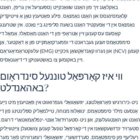
באַקלאָגנ זיך פון האַנט שוואַכקייַט (ספּעציעל אין גריפּ), האַנט
קלאַמסינעסס און האַנט נאַמנאַס. פילע פּאַטיענץ טאָן אַ ווייטיקדיק
נאַמנאַס אין די אַפעקטיד האַנט בשעת סליפּינג בייַ נאַכט. אין שטרענג
קאַסעס עס קענען זיין אַטראָפי פון די האַנט מאַסאַלז. אַמאָל די
סימפּטאָמס זענען געבראכט די ופמערקזאַמקייט פון אַ דאָקטער, אַן
עלעקטראָמיאָגראַם (EMG) און נערוו קאַנדאַקשאַן גיכקייַט (NCV) קענען
זיין באקומען צו באַשטעטיקן די דיאַגנאָסיס.
ווי איז קאַרפּאַל טוננעל סינדראָום
באהאנדלט?
ניט-כירורגיש פאַרוואַלטונג, יוזשאַוואַלי געפרואווט אין פּאַטיענץ מיט נייַע
אָנסעט מילד סימפּטאָמס, ינוואַלווז מנוחה, טיילמאָליק ספּלינטינג פון די
האַנט און האַנטגעלענק, און ניט-סטערוידאַל אַנטי-ינפלאַמאַטאָרי דרוגס.
סטערויד ינדזשעקשאַנז אין די קאַרפּאַל טונעל קענען צושטעלן צייַטווייַליק
רעליעף פון סימפּטאָמס. סערדזשערי, יוזשאַוואַלי רעזערווירט פֿאַר מער