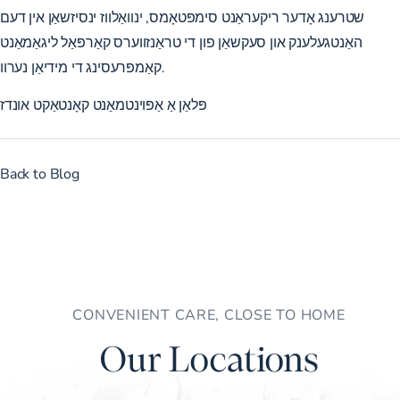
שטרענג אָדער ריקעראַנט סימפּטאָמס, ינוואַלווז ינסיזשאַן אין דעם
האַנטגעלענק און סעקשאַן פון די טראַנזווערס קאַרפּאַל ליגאַמאַנט
קאַמפּרעסינג די מידיאַן נערוו.
פּלאַן אַ אַפּוינטמאַנט
קאָנטאַקט אונדז
Back to Blog
CONVENIENT CARE, CLOSE TO HOME
Our Locations