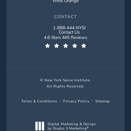
West Orange
CONTACT
1-888-444-NYSI
Call New York Spine Institute on t
Contact Us
New York Spine Institute reviews:
4.6 Stars 445 Reviews
(Opens in a new tab)
© New York Spine Institute.
All Rights Reserved.
Terms & Conditions
Privacy Policy
Sitemap
Digital Marketing & Design
by Studio 3 Marketing
®