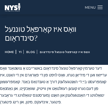
וואָס איז קאַרפּאַל טוננעל
סינדראָום?
וואָס איז קאַרפּאַל טוננעל סינדראָום
BLOG
YI
HOME
דער טערמין קאַרפּאַל טונעל סינדראָום באשרייבט אַ צושטאַנד וואָס
ערייזאַז ווען די מידיאַן נערוו, וואָס לויפט פון די פאָראַרם אין די האַנט, איז
קאַמפּרעסט בייַ די האַנטגעלענק דורך אַ טענדנאַס באַנד. קאַמפּרעשאַן
פון דעם נערוו קענען רעזולטאַט אין ווייטיק, שוואַכקייַט, און נאַמנאַס
ינוואַלווינג די האַנטגעלענק און האַנט (מערסטנס ינוואַלווינג די גראָבער
פינגער, אינדעקס, מיטן, און רינג פינגער).