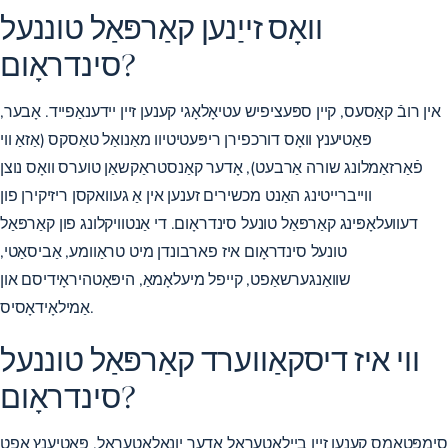
וואָס זייַנען קאַרפּאַל טוננעל
סינדראָום?
אין רובֿ קאַסעס, קיין ספּעציפיש עטיאָלאָגי קענען זיין יידענאַפייד. אָבער,
פּאַטיענץ וואָס דורכפירן ריפּעטיטיוו מאַנואַל טאַסקס (אַזאַ ווי
פֿאַרזאַמלונג שורה אַרבעט), אָדער קאַנסטראַקשאַן טוערס וואָס נוצן
ווייברייטינג האַנט מכשירים זענען אין אַ געוואקסן ריזיקירן פון
דעוועלאָפּינג קאַרפּאַל טונעל סינדראָום. די אַנטוויקלונג פון קאַרפּאַל
טונעל סינדראָום איז פארבונדן מיט טראַוומע, אַביסאַטי,
שוואַנגערשאַפט, קייפל מיעלאָמאַ, היפּאָטהיראָידיסם און
אַמילאָידאָסיס.
ווי איז דיסקאַווערד קאַרפּאַל טוננעל
סינדראָום?
סימפּטאָמס קענען זיין ביילאַטעראַל אָדער יונאַלאַטעראַל. פּאַטיענץ אָפט