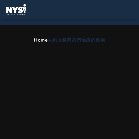
紐約州切爾西的脊柱和整形外
科醫生
Home
大約
服務業
我們治療的疾病
脊柱手術、脊柱側彎治療、背痛治療和物理治療的綜合護
理.
HOME
ZH
AREAS WE SERVE
紐約州切爾西的脊柱和整形外科醫生
我們的辦公室服務於紐約切爾西
如果您是數百萬遭受頸部疼痛或背部問題的美國人之一，那麼我
們知道您的生活似乎格外困難。 請記住，您不必忍受它。 如果
您住在切爾西地區，我們邀請您來到紐約脊柱研究所。 在這裡，