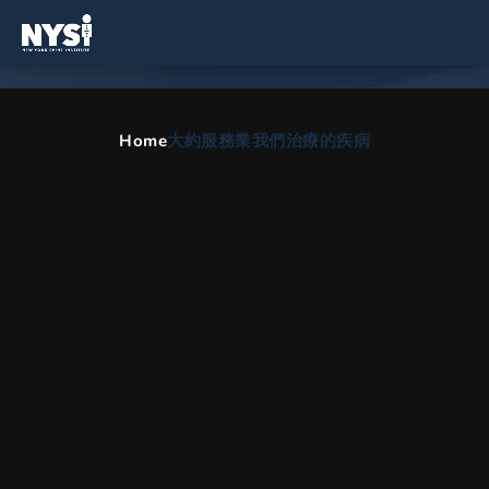
紐約州布倫特伍德的脊柱和骨
科醫生
Home
大約
服務業
我們治療的疾病
脊柱手術、脊柱側彎治療、背痛治療和物理治療的綜合護
理.
HOME
ZH
AREAS WE SERVE
紐約州布倫特伍德的脊柱和骨科醫生
我們的辦公室服務於紐約布倫特
伍德
背痛？ 脖子問題？ 它是否干擾了您的日常生活？ 不要害怕。 位
於紐約州布倫特伍德的紐約脊柱研究所擁有大紐約地區一些最好