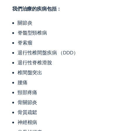
我們治療的疾病包括：
關節炎
脊髓型頸椎病
脊索瘤
退行性椎間盤疾病 （DDD）
退行性脊椎滑脫
椎間盤突出
腰痛
頸部疼痛
骨關節炎
骨質疏鬆
神經根病