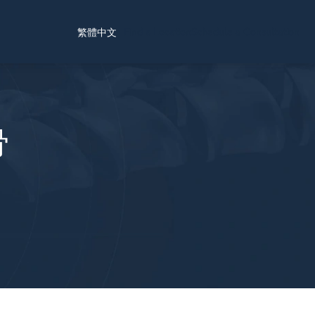
Find a Location
Schedule a Consultation
繁體中文
骨