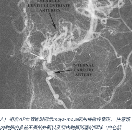
A） 術前AP血管造影顯示moya-moya病的特徵性發現。 注意頸
內動脈的參差不齊的外觀以及頸內動脈閉塞的區域（白色箭