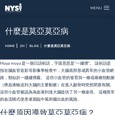
什麼是莫亞莫亞病
HOME
ZH
BLOG
什麼是莫亞莫亞病
Moya moya 是一個日語術語，字面意思是“一縷煙”。 該術語是
指在腦血管造影等影像學檢查中，大腦底部形成異常的小血管網
路，類似於一縷縷煙霧。 這些小血管的發育與一條或兩條頸動脈
（將血液輸送到大腦的主要動脈）在進入顱骨時突然閉塞有關。
這些小血管被認為為血液到達大腦提供了另一條途徑。 這種異常
的血流模式使患者面臨中風和腦出血的風險。
什麼原因導致莫亞莫亞病？