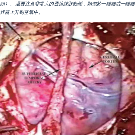
頭）。 還要注意非常大的透鏡紋狀動脈，類似於一縷縷或一縷縷
煙霧上升到空氣中。