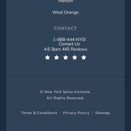
Marlton
West Orange
CONTACT
1-888-444-NYSI
Call New York Spine Institute on t
Contact Us
New York Spine Institute reviews:
4.6 Stars 445 Reviews
(Opens in a new tab)
© New York Spine Institute.
All Rights Reserved.
Terms & Conditions
Privacy Policy
Sitemap