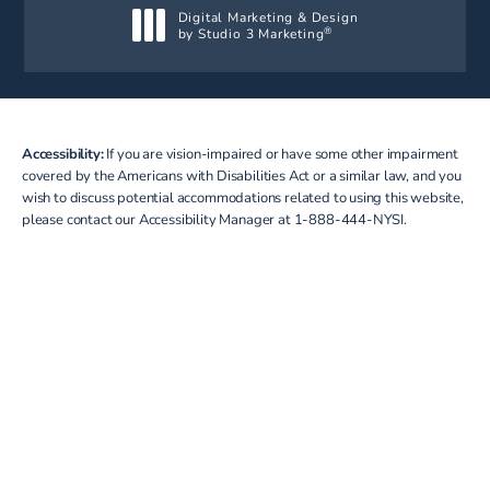
Digital Marketing & Design
by Studio 3 Marketing
®
(opens in a new tab)
Accessibility:
If you are vision-impaired or have some other impairment
covered by the Americans with Disabilities Act or a similar law, and you
wish to discuss potential accommodations related to using this website,
please contact our Accessibility Manager at
1-888-444-NYSI
.