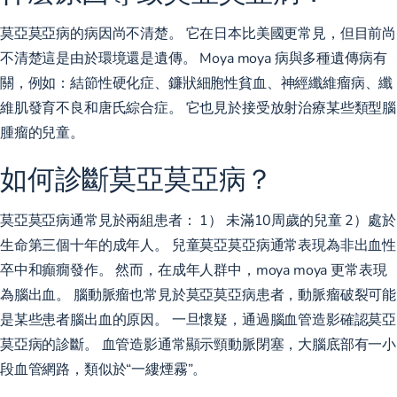
莫亞莫亞病的病因尚不清楚。 它在日本比美國更常見，但目前尚
不清楚這是由於環境還是遺傳。 Moya moya 病與多種遺傳病有
關，例如：結節性硬化症、鐮狀細胞性貧血、神經纖維瘤病、纖
維肌發育不良和唐氏綜合症。 它也見於接受放射治療某些類型腦
腫瘤的兒童。
如何診斷莫亞莫亞病？
莫亞莫亞病通常見於兩組患者： 1） 未滿10周歲的兒童 2）處於
生命第三個十年的成年人。 兒童莫亞莫亞病通常表現為非出血性
卒中和癲癇發作。 然而，在成年人群中，moya moya 更常表現
為腦出血。 腦動脈瘤也常見於莫亞莫亞病患者，動脈瘤破裂可能
是某些患者腦出血的原因。 一旦懷疑，通過腦血管造影確認莫亞
莫亞病的診斷。 血管造影通常顯示頸動脈閉塞，大腦底部有一小
段血管網路，類似於“一縷煙霧”。