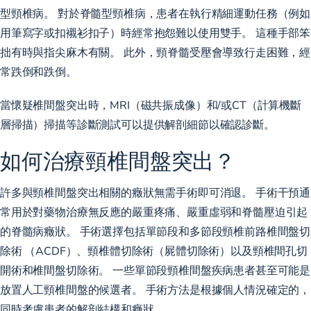
型頸椎病。 對於脊髓型頸椎病，患者在執行精細運動任務（例如
用筆寫字或扣襯衫扣子）時經常抱怨難以使用雙手。 這種手部笨
拙有時與指尖麻木有關。 此外，頸脊髓受壓會導致行走困難，經
常跌倒和跌倒。
當懷疑椎間盤突出時，MRI（磁共振成像）和/或CT（計算機斷
層掃描）掃描等診斷測試可以提供解剖細節以確認診斷。
如何治療頸椎間盤突出？
許多與頸椎間盤突出相關的癥狀無需手術即可消退。 手術干預通
常用於對藥物治療無反應的嚴重疼痛、嚴重虛弱和脊髓壓迫引起
的脊髓病癥狀。 手術選擇包括單節段和多節段頸椎前路椎間盤切
除術 （ACDF）、頸椎體切除術（屍體切除術）以及頸椎間孔切
開術和椎間盤切除術。 一些單節段頸椎間盤疾病患者甚至可能是
放置人工頸椎間盤的候選者。 手術方法是根據個人情況確定的，
同時考慮患者的解剖結構和癥狀。