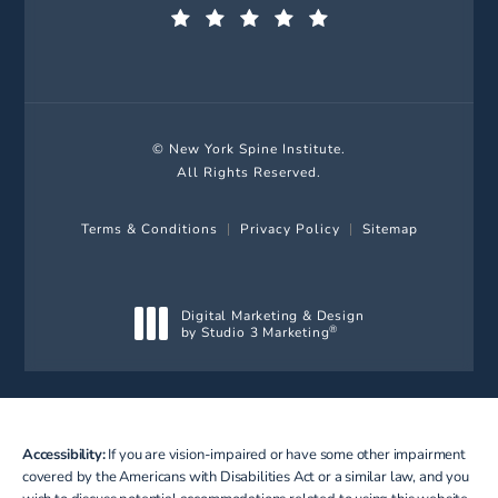
(Opens in a new tab)
© New York Spine Institute.
All Rights Reserved.
Terms & Conditions
Privacy Policy
Sitemap
Digital Marketing & Design
by Studio 3 Marketing
®
(opens in a new tab)
Accessibility:
If you are vision-impaired or have some other impairment
covered by the Americans with Disabilities Act or a similar law, and you
wish to discuss potential accommodations related to using this website,