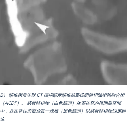
B） 頸椎術后矢狀 CT 掃描顯示頸椎前路椎間盤切除術和融合術
（ACDF）。 將骨移植物（白色箭頭）放置在空的椎間盤空間
中，並在脊柱前部放置一塊板（黑色箭頭）以將骨移植物固定到
位