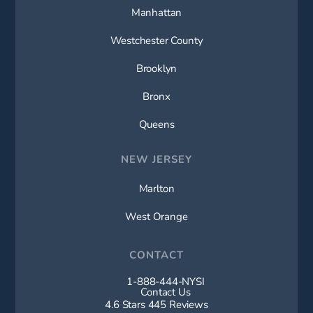
Manhattan
Westchester County
Brooklyn
Bronx
Queens
NEW JERSEY
Marlton
West Orange
CONTACT
1-888-444-NYSI
Call New York Spine Institute on t
Contact Us
New York Spine Institute reviews:
4.6 Stars 445 Reviews