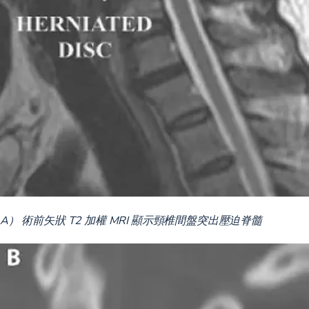
A） 術前矢狀 T2 加權 MRI 顯示頸椎間盤突出壓迫脊髓