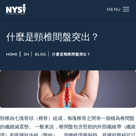
什麼是頸椎間盤突出？
HOME
ZH
BLOG
什麼是頸椎間盤突出？
頸椎由七塊骨頭（椎骨）組成，每塊椎骨之間有一個稱為椎間盤
的纖維減震墊。 一般來說，椎間盤包含堅韌的外部纖維帶（纖維
環）和凝膠狀內核（髓核）。 當纖維環撕裂時，凝膠狀髓核可以