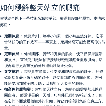
如何緩解整天站立的腿痛
嘗試結合以下一些技術來減輕腿部、腳踝和腳部的壓力、疼痛或
疼痛：
定期休息：
休息片刻，每半小時到一個小時坐幾分鐘。 它不
會降低你的工作效率——事實上，定期休息可能會提高你的能
量。
定期伸展：
伸展腿部、腳部和腳踝的肌肉，使它們保持靈活
和強壯。 嘗試使用泡沫軸或按摩球輕輕喚醒並溫暖肌肉，然
後再進行更深層次的伸展運動以防止受傷。
穿支撐鞋：
尋找具有適當足弓支撐和腳跟抬高的鞋子。 始終
確保您穿著正確尺碼的鞋子，以便腳部血液迴圈正常。 您可
能需要增加鞋子的尺碼，以應對全天發生的腫脹。
抬高你的腿和腳：
當您整天站立時，您的心臟需要加班以迴
圈血液。 經過漫長的一天后，您可能已經把腳抬起來了，但
在它們下面放幾個額外的枕頭，將它們抬高到您的心臟上方。