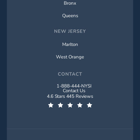
Bronx
Queens
NEW JERSEY
Marlton
West Orange
CONTACT
1-888-444-NYSI
Call New York Spine Institute on t
Contact Us
New York Spine Institute reviews:
4.6 Stars 445 Reviews
(Opens in a new tab)