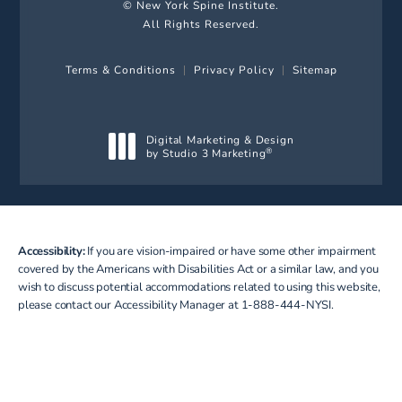
© New York Spine Institute.
All Rights Reserved.
Terms & Conditions
Privacy Policy
Sitemap
Digital Marketing & Design
by Studio 3 Marketing
®
(opens in a new tab)
Accessibility:
If you are vision-impaired or have some other impairment
covered by the Americans with Disabilities Act or a similar law, and you
wish to discuss potential accommodations related to using this website,
please contact our Accessibility Manager at
1-888-444-NYSI
.