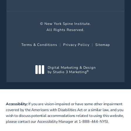
© New York Spine Institute.
All Rights Reserved.
Terms & Conditions
Privacy Policy
Sitemap
Digital Marketing & Design
by Studio 3 Marketing
®
(opens in a new tab)
Accessibility:
If you are vision-impaired or have some other impairment
covered by the Americans with Disabilities Act or a similar law, and you
wish to discuss potential accommodations related to using this website,
please contact our Accessibility Manager at
1-888-444-NYSI
.