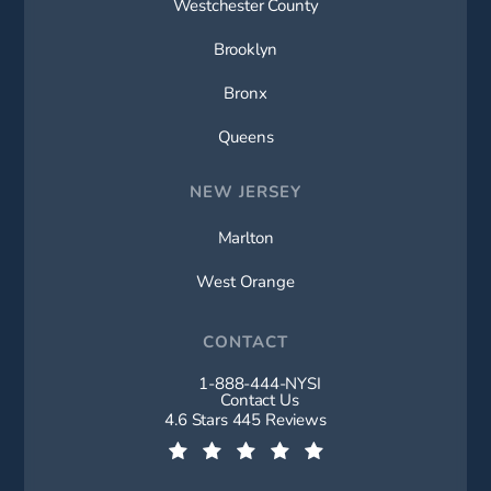
Westchester County
Brooklyn
Bronx
Queens
NEW JERSEY
Marlton
West Orange
CONTACT
1-888-444-NYSI
Call New York Spine Institute on t
Contact Us
New York Spine Institute reviews:
4.6 Stars 445 Reviews
(Opens in a new tab)