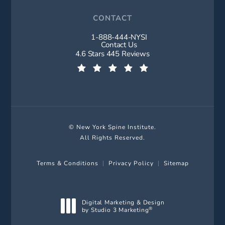
CONTACT
1-888-444-NYSI
Call New York Spine Institute on t
Contact Us
New York Spine Institute reviews:
4.6 Stars 445 Reviews
(Opens in a new tab)
© New York Spine Institute.
All Rights Reserved.
Terms & Conditions
Privacy Policy
Sitemap
Digital Marketing & Design
by Studio 3 Marketing
®
(opens in a new tab)