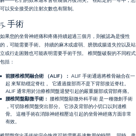
可以安全接受的注射次數也有限制。
5. 手術
如果您的坐骨神經痛和疼痛持續超過三個月，則被認為是慢性
的，可能需要手術。 持續的麻木或虛弱、膀胱或腸道失控以及站
立或行走困難也可能表明需要手術干預。 椎間盤破裂的不同程式
包括：
前腰椎椎間融合術 （ALIF）：
ALIF 手術通過將椎骨融合在一
起
來幫助穩定脊柱
。 它通過腹部而不是下背部接近脊柱。
ALIF 通常用於治療椎間盤退變引起的嚴重腿部或背部疼痛。
腰椎間盤顯微手術：
腰椎間盤顯微外科手術
是一種微創手術
，可切除椎間盤突出部分。 它涉及背部的小切口以到達椎
骨。 這種手術在消除神經根壓迫引起的坐骨神經痛方面非常
有效。
椎間盤突出手術的完全恢復可能需要長達數周的時間。 同時，盡