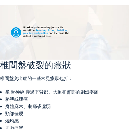
椎間盤破裂的癥狀
椎間盤突出症的一些常見癥狀包括：
坐
骨神經
穿過下背部、大腿和臀部的劇烈疼痛
胳膊或腿痛
身體麻木、刺痛或虛弱
頸部僵硬
燒灼感
肌肉痙攣