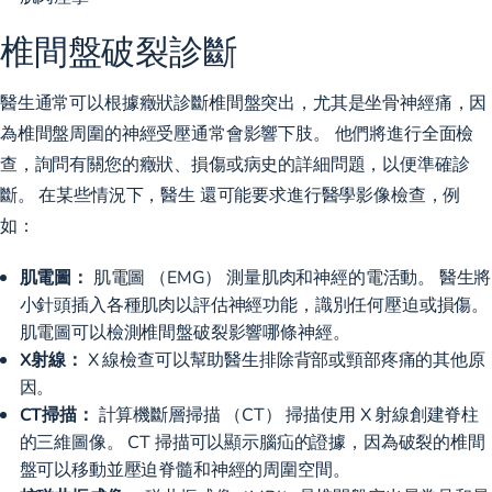
椎間盤破裂診斷
醫生通常可以根據癥狀診斷椎間盤突出，尤其是坐骨神經痛，因
為椎間盤周圍的神經受壓通常會影響下肢。 他們將進行全面檢
查，詢問有關您的癥狀、損傷或病史的詳細問題，以便準確診
斷。 在某些情況下，醫生
還可能要求進行醫學影像檢查
，例
如：
肌電圖：
肌電圖 （EMG） 測量肌肉和神經的電活動。 醫生將
小針頭插入各種肌肉以評估神經功能，識別任何壓迫或損傷。
肌電圖可以檢測椎間盤破裂影響哪條神經。
X射線：
X 線檢查可以幫助醫生排除背部或頸部疼痛的其他原
因。
CT掃描：
計算機斷層掃描 （CT） 掃描使用 X 射線創建脊柱
的三維圖像。 CT 掃描可以顯示腦疝的證據，因為破裂的椎間
盤可以移動並壓迫脊髓和神經的周圍空間。