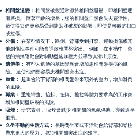
椎間盤退變：
椎間盤破裂通常源於椎間盤退變，即椎間盤逐
漸磨損。 隨著年齡的增長，您的椎間盤自然會失去靈活性。
這使得它們更容易受到撕裂和破裂的影響，即使是輕微的扭曲
或拉傷。
外傷：
在某些情況下，跌倒、背部受到打擊、運動損傷或其
他創傷性事件可能會導致椎間盤突出。 例如，在車禍中，突
然的抽搐運動會對制動盤施加壓力並導致其滑出原位。
遺傳學：
有些人遺傳的基因變異會增加患椎間盤疾病的風
險。 這使他們更容易患椎間盤突出症。
重量：
超重會給下背部的椎間盤帶來額外的壓力，增加滑倒
的風險。
職業：
重複彎曲、抬起、扭轉、推拉等體力要求高的工作會
增加椎間盤破裂的風險。
吸煙：
研究表明，
吸煙會減少
椎間盤的氧氣供應，導致過早
磨損。
久坐不動的生活方式：
長時間坐著或不活動會給背部和脊柱
帶來更大的壓力，增加椎間盤突出症的幾率。