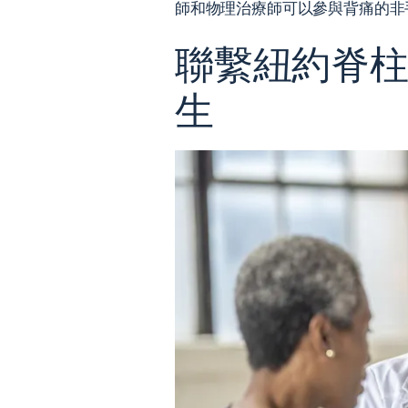
師和物理治療師可以參與背痛的非
聯繫紐約脊
生