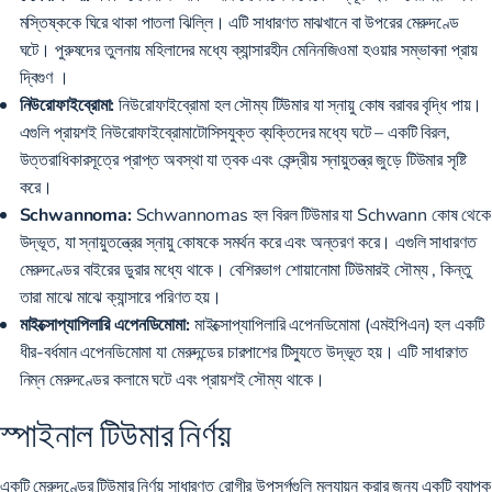
মস্তিষ্ককে ঘিরে থাকা পাতলা ঝিল্লি। এটি সাধারণত মাঝখানে বা উপরের মেরুদণ্ডে
ঘটে। পুরুষদের তুলনায় মহিলাদের মধ্যে ক্যান্সারহীন মেনিনজিওমা হওয়ার
সম্ভাবনা প্রায়
দ্বিগুণ
।
নিউরোফাইব্রোমা:
নিউরোফাইব্রোমা হল সৌম্য টিউমার
যা স্নায়ু কোষ বরাবর বৃদ্ধি পায়।
এগুলি প্রায়শই নিউরোফাইব্রোমাটোসিসযুক্ত ব্যক্তিদের মধ্যে ঘটে – একটি বিরল,
উত্তরাধিকারসূত্রে প্রাপ্ত অবস্থা যা ত্বক এবং কেন্দ্রীয় স্নায়ুতন্ত্র জুড়ে টিউমার সৃষ্টি
করে।
Schwannoma:
Schwannomas হল বিরল টিউমার যা Schwann কোষ থেকে
উদ্ভূত, যা স্নায়ুতন্ত্রের স্নায়ু কোষকে সমর্থন করে এবং অন্তরণ করে। এগুলি সাধারণত
মেরুদণ্ডের বাইরের ডুরার মধ্যে থাকে। বেশিরভাগ
শোয়ানোমা টিউমারই সৌম্য
, কিন্তু
তারা মাঝে মাঝে ক্যান্সারে পরিণত হয়।
মাইক্সোপ্যাপিলারি এপেনডিমোমা:
মাইক্সোপ্যাপিলারি এপেনডিমোমা (এমইপিএন) হল একটি
ধীর-বর্ধমান এপেনডিমোমা যা মেরুদন্ডের চারপাশের টিস্যুতে উদ্ভূত হয়। এটি সাধারণত
নিম্ন মেরুদণ্ডের কলামে
ঘটে এবং প্রায়শই সৌম্য থাকে।
স্পাইনাল টিউমার নির্ণয়
একটি মেরুদণ্ডের টিউমার নির্ণয় সাধারণত রোগীর উপসর্গগুলি মূল্যায়ন করার জন্য একটি ব্যাপক