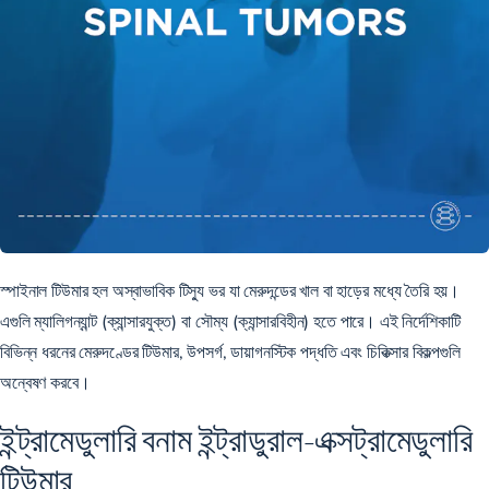
স্পাইনাল টিউমার হল অস্বাভাবিক টিস্যু ভর যা মেরুদন্ডের খাল বা হাড়ের মধ্যে তৈরি হয়।
এগুলি ম্যালিগন্যান্ট (ক্যান্সারযুক্ত) বা সৌম্য (ক্যান্সারবিহীন) হতে পারে। এই নির্দেশিকাটি
বিভিন্ন ধরনের মেরুদণ্ডের টিউমার, উপসর্গ, ডায়াগনস্টিক পদ্ধতি এবং চিকিত্সার বিকল্পগুলি
অন্বেষণ করবে।
ইন্ট্রামেডুলারি বনাম ইন্ট্রাডুরাল-এক্সট্রামেডুলারি
টিউমার