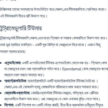
চিকিত্সকরা তাদের অবস্থানের উপর ভিত্তি করে মেরুদণ্ডের টিউমারগুলিকে শ্রেণিবদ্ধ করেন।
এই টিউমারগুলি নীচের দুটি বিভাগে পড়ে।
ইন্ট্রামেডুলারি টিউমার
ইন্ট্রামেডুলারি টিউমারগুলি মেরুদণ্ডের মধ্যে গ্লিয়াল বা সহায়ক কোষগুলিতে বিকাশ লাভ করে।
তারা
ডুরা ম্যাটারে
অবস্থিত – একটি পুরু ঝিল্লি যা মেরুদন্ডকে ঘিরে থাকে। এখানে কিছু
সাধারণ প্রকার রয়েছে:
এপেন্ডাইমোমা:
একটি
এপেনডিমোমা টিউমার এপেনডাইমাল কোষে শুরু হয়
– গ্লিয়াল কোষ
যা মেরুদন্ডের তরল-ভরা স্থানগুলিকে লাইন করে। Ependymal কোষ মেরুদন্ডের খালের
মাধ্যমে তরল সরাতে সাহায্য করে।
অ্যাস্ট্রোসাইটোমা:
অ্যাস্ট্রোসাইটে একটি অ্যাস্ট্রোসাইটোমা টিউমার তৈরি হয়
।
মেরুদণ্ডের এই কোষগুলি স্নায়ু কোষগুলিকে সঠিকভাবে কাজ করতে সহায়তা করে।
হেম্যানজিওব্লাস্টোমা:
হেমাঞ্জিওব্লাস্টোমা টিউমার
মেরুদন্ড, মস্তিষ্ক এবং রেটিনার
রক্তনালীতে বিকাশ লাভ করে। এরা মেরুদন্ডের যে কোন এলাকায় বৃদ্ধি পেতে পারে।
লিপোমা:
একটি লিপোমা হল একটি সৌম্য রাবারি,
ধীরে ধীরে ক্রমবর্ধমান চর্বিযুক্ত টিস্যুর