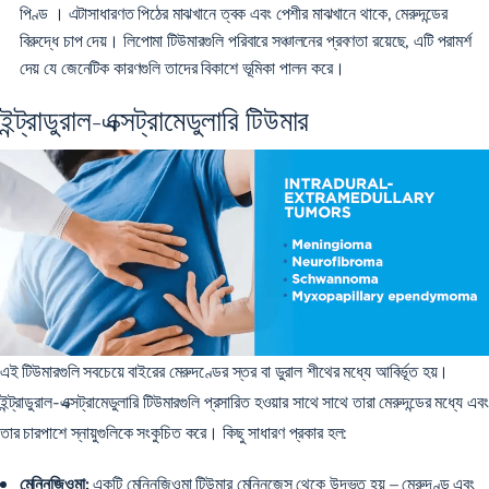
পিণ্ড
। এটাসাধারণত পিঠের মাঝখানে ত্বক এবং পেশীর মাঝখানে থাকে, মেরুদন্ডের
বিরুদ্ধে চাপ দেয়। লিপোমা টিউমারগুলি পরিবারে সঞ্চালনের প্রবণতা রয়েছে, এটি পরামর্শ
দেয় যে জেনেটিক কারণগুলি তাদের বিকাশে ভূমিকা পালন করে।
ইন্ট্রাডুরাল-এক্সট্রামেডুলারি টিউমার
এই টিউমারগুলি সবচেয়ে বাইরের মেরুদণ্ডের স্তর বা ডুরাল শীথের মধ্যে আবির্ভূত হয়।
ইন্ট্রাডুরাল-এক্সট্রামেডুলারি টিউমারগুলি প্রসারিত হওয়ার সাথে সাথে তারা মেরুদন্ডের মধ্যে এবং
তার চারপাশে স্নায়ুগুলিকে সংকুচিত করে। কিছু সাধারণ প্রকার হল:
মেনিনজিওমা:
একটি মেনিনজিওমা টিউমার মেনিনজেস থেকে উদ্ভূত হয় – মেরুদণ্ড এবং