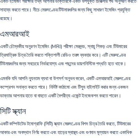
একটি ইমেজিং পরীক্ষার তথ্য আপনার ডাক্তারকে একটি উপযুক্ত চিকিত্সার পথ অনুসরণ করতে
সাহায্য করতে পারে। নীচে মেরুদণ্ডের টিউমারগুলির জন্য কিছু সাধারণ ইমেজিং প্রযুক্তি
রয়েছে।
এমআরআই
একটি চৌম্বকীয় অনুরণন ইমেজিং (MRI) পরীক্ষা মেরুদন্ড, স্নায়ু শিকড় এবং টিউমারের
ত্রিমাত্রিক চিত্র তৈরি করতে শক্তিশালী রেডিও তরঙ্গ ব্যবহার করে। এটি মেরুদণ্ডের
টিউমারগুলির জন্য সবচেয়ে নির্ভরযোগ্য এবং পছন্দের ডায়গনিস্টিক পদ্ধতি হতে থাকে।
এমনকি যদি আপনি ন্যূনতম ব্যথা বা উপসর্গ অনুভব করেন, একটি এমআরআই মেরুদণ্ডের
কম্প্রেশন সনাক্ত করতে পারে। নির্দিষ্ট কাঠামো এবং টিস্যু হাইলাইট করার জন্য একজন
ডাক্তার আপনার হাতে বা বাহুতে একটি বৈপরীত্য এজেন্ট ইনজেকশন করতে পারেন।
সিটি স্ক্যান
একটি কম্পিউটেড টমোগ্রাফি (সিটি) স্ক্যান মেরুদণ্ডের বিশদ চিত্র তৈরি করতে, টিউমারের
আকার এবং অবস্থান নির্ণয় করতে এবং হাড়ের স্বাস্থ্য এবং গুণমান মূল্যায়ন করতে একাধিক