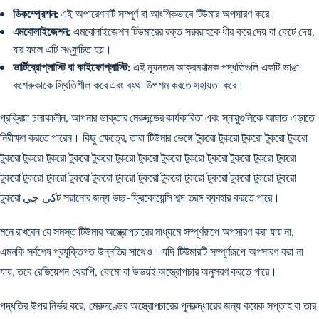
ডিকম্প্রেশন:
এই অপারেশনটি সম্পূর্ণ বা আংশিকভাবে টিউমার অপসারণ করে।
এমবোলাইজেশন:
এমবোলাইজেশন টিউমারের রক্ত ​​​​সরবরাহকে ধীর করে দেয় বা কেটে দেয়,
যার ফলে এটি সঙ্কুচিত হয়।
ভার্টিব্রোপ্লাস্টি বা কাইফোপ্লাস্টি:
এই ন্যূনতম আক্রমণাত্মক পদ্ধতিগুলি একটি ভাঙা
কশেরুকাকে স্থিতিশীল করে এবং ব্যথা উপশম করতে সহায়তা করে।
প্রক্রিয়া চলাকালীন, আপনার ডাক্তার মেরুদন্ডের কার্যকারিতা এবং স্নায়ুগুলিকে আঘাত এড়াতে
নিরীক্ষণ করতে পারেন। কিছু ক্ষেত্রে, তারা টিউমার ভেঙ্গে টুকরো টুকরো টুকরো টুকরো টুকরো
টুকরো টুকরো টুকরো টুকরো টুকরো টুকরো টুকরো টুকরো টুকরো টুকরো টুকরো টুকরো টুকরো
টুকরো টুকরো টুকরো টুকরো টুকরো টুকরো টুকরো টুকরো টুকরো টুকরো টুকরো টুকরো টুকরো
টুকরো کې جيট সরানোর জন্য উচ্চ-ফ্রিকোয়েন্সি শব্দ তরঙ্গ ব্যবহার করতে পারে।
মনে রাখবেন যে সমস্ত টিউমার অস্ত্রোপচারের মাধ্যমে সম্পূর্ণরূপে অপসারণ করা যায় না,
এমনকি সর্বশেষ প্রযুক্তিগত উন্নতির সাথেও। যদি টিউমারটি সম্পূর্ণরূপে অপসারণ করা না
যায়, তবে রেডিয়েশন থেরাপি, কেমো বা উভয়ই অস্ত্রোপচার অনুসরণ করতে পারে।
পদ্ধতির উপর নির্ভর করে, মেরুদণ্ডের অস্ত্রোপচারের পুনরুদ্ধারের জন্য
কয়েক সপ্তাহ
বা তার