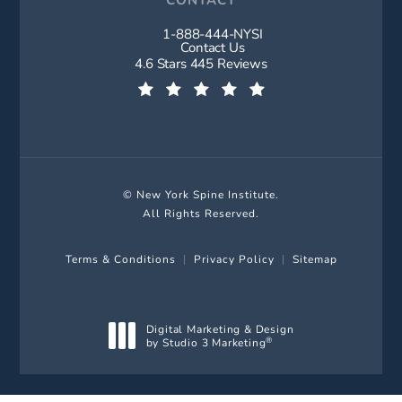
1-888-444-NYSI
Call New York Spine Institute on t
Contact Us
New York Spine Institute reviews:
4.6 Stars 445 Reviews
(Opens in a new tab)
© New York Spine Institute.
All Rights Reserved.
Terms & Conditions
Privacy Policy
Sitemap
Digital Marketing & Design
by Studio 3 Marketing
®
(opens in a new tab)