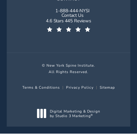
1-888-444-NYSI
Call New York Spine Institute on t
Contact Us
New York Spine Institute reviews:
4.6 Stars 445 Reviews
(Opens in a new tab)
© New York Spine Institute.
All Rights Reserved.
Terms & Conditions
Privacy Policy
Sitemap
Digital Marketing & Design
by Studio 3 Marketing
®
(opens in a new tab)