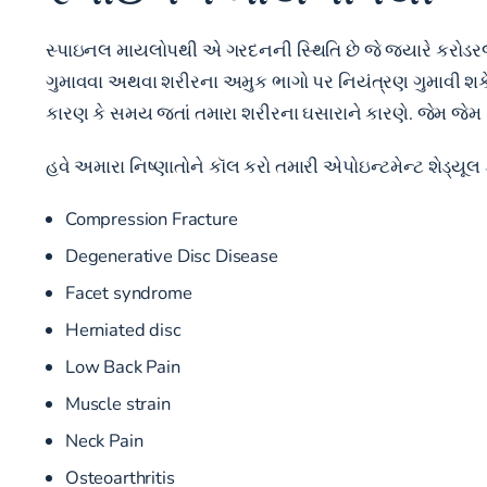
સ્પાઇનલ માયલોપથી એ ગરદનની સ્થિતિ છે જે જ્યારે કરોડરજ્જ
ગુમાવવા અથવા શરીરના અમુક ભાગો પર નિયંત્રણ ગુમાવી શકે છે.
કારણ કે સમય જતાં તમારા શરીરના ઘસારાને કારણે. જેમ જેમ ડિસ
હવે અમારા નિષ્ણાતોને કૉલ કરો
તમારી એપોઇન્ટમેન્ટ શેડ્યૂલ
Compression Fracture
Degenerative Disc Disease
Facet syndrome
Herniated disc
Low Back Pain
Muscle strain
Neck Pain
Osteoarthritis