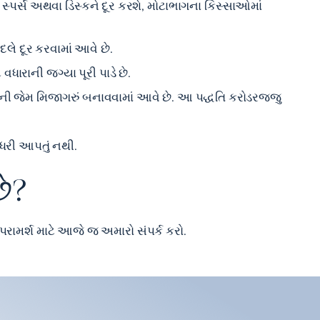
પર્સ અથવા ડિસ્કને દૂર કરશે, મોટાભાગના કિસ્સાઓમાં
દલે દૂર કરવામાં આવે છે.
ધારાની જગ્યા પૂરી પાડે છે.
ની જેમ મિજાગરું બનાવવામાં આવે છે. આ પદ્ધતિ કરોડરજ્જુ
યધરી આપતું નથી.
ે?
 પરામર્શ માટે આજે જ અમારો સંપર્ક કરો.