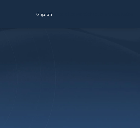
Find a Location
Schedule a Consultation
Gujarati