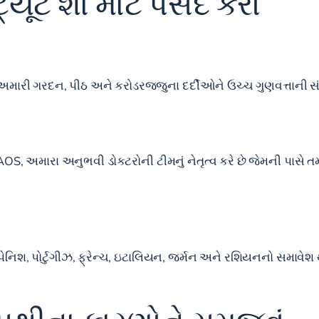
િટ્યૂટ શા માટે પસંદ કરો
કટરો અમારી ગરદન, પીઠ અને કરોડરજ્જુના દર્દીઓને ઉચ્ચ ગુણવત્તા
FAAOS, અમારા અનુભવી ડોકટરોની ટીમનું નેતૃત્વ કરે છે જેમની પાસે 
્પેનિશ, પોર્ટુગીઝ, ફ્રેન્ચ, ઇટાલિયન, જર્મન અને રશિયનનો સમાવે