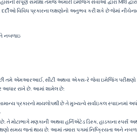
સની સંપૂર્ણ સમીક્ષા તેમજ અમારી ઇમેજિંગ સેવાઓ દ્વારા MRI દ્વારા
્દીઓ વિવિધ પ્રકારના લક્ષણોનો અનુભવ કરી શકે છે જેમાં નીચેના
અને નબળાઇ
 પછી તમે એમઆરઆઈ, સીટી અથવા એક્સ-રે જેવા ઇમેજિંગ પરીક્ષણો મ
પર આધાર રાખે છે. આમાં શામેલ છે:
ાન્ય પ્રકારનો માયલોપથી છે તે મુખ્યત્વે સર્વાઇકલ સ્પાઇનમાં અધ
.
. તે મોટાભાગે મણકાની અથવા હર્નિએટેડ ડિસ્ક, હાડકાના સ્પર્સ અ
લક્ષણો સમય જતાં થાય છે. આમાં તમારા પગમાં નિષ્ક્રિયતા અને નબળ