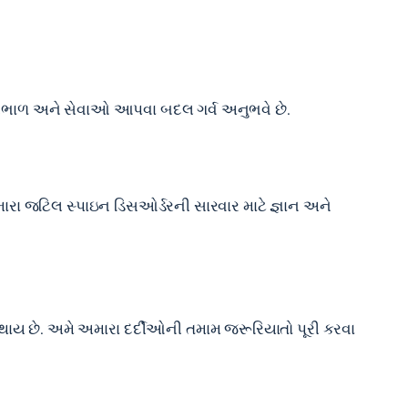
ની સંભાળ અને સેવાઓ આપવા બદલ ગર્વ અનુભવે છે.
તમારા જટિલ સ્પાઇન ડિસઓર્ડરની સારવાર માટે જ્ઞાન અને
શ થાય છે. અમે અમારા દર્દીઓની તમામ જરૂરિયાતો પૂરી કરવા