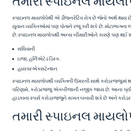
તમારી સ્પાઇનલ માયલો
સ્પાઇનલ માયલોપેથી એ ડીજનરેટિવ રોગ છે જેનો અર્થ થાય છે ક
યુવાન વ્યક્તિઓમાં પણ પોતાને રજૂ કરી શકે છે. મોટાભાગના લો
છે. સ્પાઇનલ માયલોપથી અન્ય બીમારીઓને કારણે પણ થઈ શકે 
સંધિવાની
ઇજા, હર્નિએટેડ ડિસ્ક.
હાયપરએક્સટેન્શન
સ્પાઇનલ માયલોપથી વ્યક્તિની ઉંમરની સાથે કરોડરજ્જુમાં થત
પરિણામે, કરોડરજ્જુ એકબીજાની નજીક જાય છે. આના પ્રતિભા
હાડકાના સ્પર્સ કરોડરજ્જુને સખત બનાવી શકે છે અને કરોડરજ્
તમારી સ્પાઇનલ માયલોપ