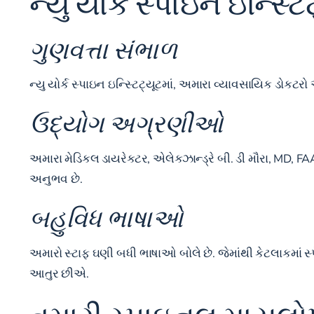
ન્યુ યોર્ક સ્પાઇન ઇન્સ્ટ
ગુણવત્તા સંભાળ
ન્યુ યોર્ક સ્પાઇન ઇન્સ્ટિટ્યૂટમાં, અમારા વ્યાવસાયિક ડો
ઉદ્યોગ અગ્રણીઓ
અમારા મેડિકલ ડાયરેક્ટર, એલેક્ઝાન્ડ્રે બી. ડી મૌરા, MD, 
અનુભવ છે.
બહુવિધ ભાષાઓ
અમારો સ્ટાફ ઘણી બધી ભાષાઓ બોલે છે. જેમાંથી કેટલાકમાં સ
આતુર છીએ.