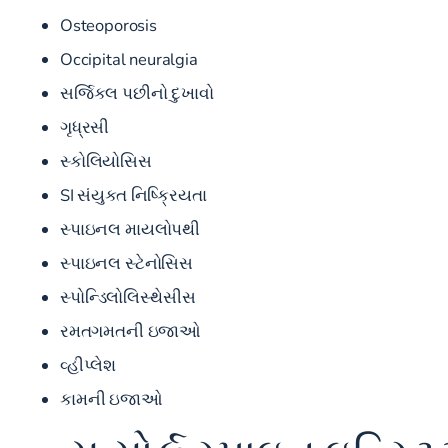
Osteoporosis
Occipital neuralgia
સર્જિકલ પછીનો દુખાવો
ગૃધ્રસી
સ્કોલિયોસિસ
SI સંયુક્ત નિષ્ક્રિયતા
સ્પાઇનલ માયલોપથી
સ્પાઇનલ સ્ટેનોસિસ
સ્પોન્ડિલોલિસ્થેસીસ
રમતગમતની ઇજાઓ
વ્હીપ્લેશ
કામની ઇજાઓ