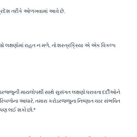
્રદેશ તરીકે ઓળખવામાં આવે છે.
ો લક્ષણોમાં રાહત ન મળે, તો શસ્ત્રક્રિયા એ એક વિકલ્પ
રજ્જુની માયલોપથી સાથે સુસંગત લક્ષણો ધરાવતા દર્દીઓને
રિબળોના આધારે, તમારા કરોડરજ્જુના નિષ્ણાત ચાર સંભવિત
 પણ લઈ શકો છો.*