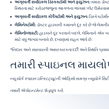
અગ્રવર્તી સર્વાઇકલ ડિસ્કક્ટોમી અને ફ્યુઝન:
તમારા ડૉક્
સ્થિરતા માટે કરોડરજ્જુના આગળના ભાગમાં પ્લેટ ઉમેરવામા
અગ્રવર્તી સર્વાઇકલ કોર્પેક્ટોમી અને ફ્યુઝન:
ડિસ્કેક્ટોમી
લેમિનેક્ટોમી:
ડૉક્ટર હાડકાની કમાનને દૂર કરે છે જે લેમની
લેમિનોપ્લાસ્ટી:
હાડકાને દૂર કરવાને બદલે, લેમિનાને એક 
માટે વધુ જગ્યા બનાવે છે, દબાણમાં રાહત આપે છે.
*નિદાન અને સારવારની અસરકારકતા દર્દી અને સ્થિતિ પ્રમાણે 
તમારી સ્પાઇનલ માયલોપ
ન્યૂ યોર્ક સ્પાઇન ઇન્સ્ટિટ્યૂટની
ઓફિસો
સમગ્ર ન્યૂયોર્ક સિટ
તમારી એપોઇન્ટમેન્ટ શેડ્યૂલ કરો