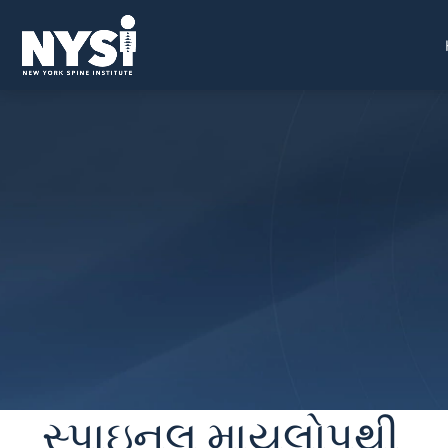
સ્પાઇનલ માયલોપથી