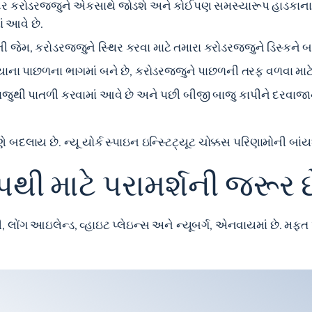
ટર કરોડરજ્જુને એકસાથે જોડશે અને કોઈપણ સમસ્યારૂપ હાડકાના સ્
ં આવે છે.
ની જેમ, કરોડરજ્જુને સ્થિર કરવા માટે તમારા કરોડરજ્જુને ડિસ્કને બ
યાના પાછળના ભાગમાં બને છે, કરોડરજ્જુને પાછળની તરફ વળવા માટે વ
બાજુથી પાતળી કરવામાં આવે છે અને પછી બીજી બાજુ કાપીને દરવાજા
બદલાય છે. ન્યૂ યોર્ક સ્પાઇન ઇન્સ્ટિટ્યૂટ ચોક્કસ પરિણામોની બાં
થી માટે પરામર્શની જરૂર છ
ી, લોંગ આઇલેન્ડ, વ્હાઇટ પ્લેઇન્સ અને ન્યૂબર્ગ, એનવાયમાં છે. મફત