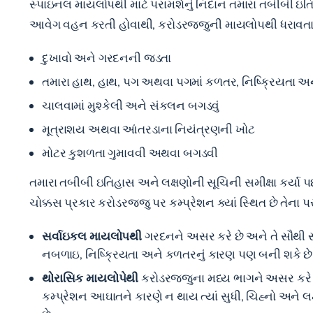
સ્પાઇનલ માયલોપથી માટે પરામર્શનું નિદાન તમારા તબીબી ઇતિહા
આવેગ વહન કરતી હોવાથી, કરોડરજ્જુની માયલોપથી ધરાવતા દર
દુખાવો અને ગરદનની જડતા
તમારા હાથ, હાથ, પગ અથવા પગમાં કળતર, નિષ્ક્રિયતા 
ચાલવામાં મુશ્કેલી અને સંકલન બગડવું
મૂત્રાશય અથવા આંતરડાના નિયંત્રણની ખોટ
મોટર કુશળતા ગુમાવવી અથવા બગડવી
તમારા તબીબી ઇતિહાસ અને લક્ષણોની સૂચિની સમીક્ષા કર્યા
ચોક્કસ પ્રકાર કરોડરજ્જુ પર કમ્પ્રેશન ક્યાં સ્થિત છે તેના 
સર્વાઇકલ માયલોપથી
ગરદનને અસર કરે છે અને તે સૌથી સામ
નબળાઇ, નિષ્ક્રિયતા અને કળતરનું કારણ પણ બની શકે છે
થોરાસિક માયલોપેથી
કરોડરજ્જુના મધ્ય ભાગને અસર કરે છે
કમ્પ્રેશન આઘાતને કારણે ન થાય ત્યાં સુધી, ચિહ્નો અને 