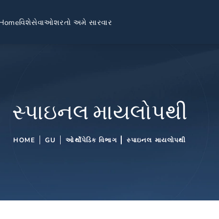
Home
વિશે
સેવાઓ
શરતો અમે સારવાર
સ્પાઇનલ માયલોપથી
HOME
GU
ઓર્થોપેડિક વિભાગ
સ્પાઇનલ માયલોપથી