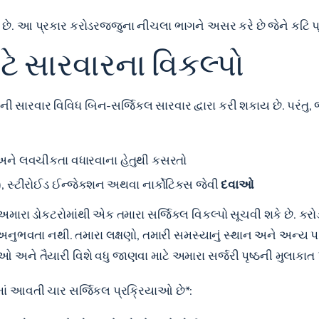
ે. આ પ્રકાર કરોડરજ્જુના નીચલા ભાગને અસર કરે છે જેને કટિ પ
ે સારવારના વિકલ્પો
 સારવાર વિવિધ બિન-સર્જિકલ સારવાર દ્વારા કરી શકાય છે. પરંતુ, જ
ને લવચીકતા વધારવાના હેતુથી કસરતો
, સ્ટીરોઈડ ઈન્જેક્શન અથવા નાર્કોટિક્સ જેવી
દવાઓ
રા ડોકટરોમાંથી એક તમારા સર્જિકલ વિકલ્પો સૂચવી શકે છે. કરોડ
ુભવતા નથી. તમારા લક્ષણો, તમારી સમસ્યાનું સ્થાન અને અન્ય પ
ઓ અને તૈયારી વિશે વધુ જાણવા માટે અમારા
સર્જરી પૃષ્ઠની
મુલાકાત
માં આવતી ચાર સર્જિકલ પ્રક્રિયાઓ છે*: