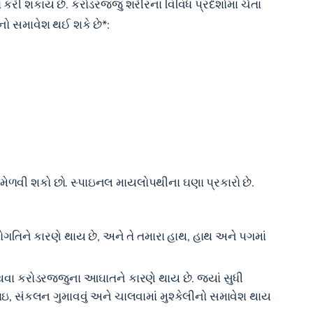
 કરી શકાય છે. કરોડરજ્જુ શરીરના વિવિધ પ્રદેશોમાં ચેતા
નો સમાવેશ થઈ શકે છે*:
ેળવી શકો છો. સ્પાઇનલ માયલોપથીના ઘણા પ્રકારો છે.
ોગતિને કારણે થાય છે, અને તે તમારા હાથ, હાથ અને પગમાં
થવા કરોડરજ્જુના આઘાતને કારણે થાય છે. જ્યાં સુધી
ાઇ, સંકલન ગુમાવવું અને ચાલવામાં મુશ્કેલીનો સમાવેશ થાય