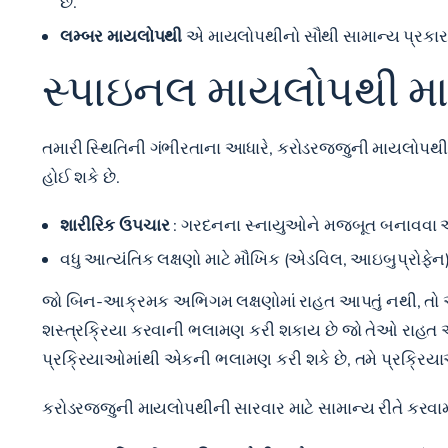
છે.
લમ્બર માયલોપથી
એ માયલોપથીનો સૌથી સામાન્ય પ્રકાર છ
સ્પાઇનલ માયલોપથી માટ
તમારી સ્થિતિની ગંભીરતાના આધારે, કરોડરજ્જુની માયલોપથીની
હોઈ શકે છે.
શારીરિક ઉપચાર
: ગરદનના સ્નાયુઓને મજબૂત બનાવવા અ
વધુ આત્યંતિક લક્ષણો માટે મૌખિક (એડવિલ, આઇબુપ્રોફેન)
જો બિન-આક્રમક અભિગમ લક્ષણોમાં રાહત આપતું નથી, તો અમા
શસ્ત્રક્રિયા કરવાની ભલામણ કરી શકાય છે જો તેઓ રાહત અન
પ્રક્રિયાઓમાંથી એકની ભલામણ કરી શકે છે, તમે પ્રક્રિયા
કરોડરજ્જુની માયલોપથીની સારવાર માટે સામાન્ય રીતે કરવા