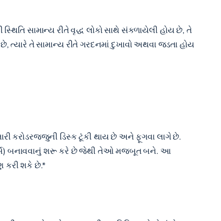
થિતિ સામાન્ય રીતે વૃદ્ધ લોકો સાથે સંકળાયેલી હોય છે, તે
 છે, ત્યારે તે સામાન્ય રીતે ગરદનમાં દુખાવો અથવા જડતા હોય
 કરોડરજ્જુની ડિસ્ક ટૂંકી થાય છે અને ફૂગવા લાગે છે.
્સ) બનાવવાનું શરૂ કરે છે જેથી તેઓ મજબૂત બને. આ
 કરી શકે છે.*