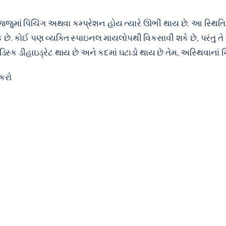
ુમાં પિંચિંગ અથવા કમ્પ્રેશન હોય ત્યારે ઊભી થાય છે. આ સ્થિતિ 
 કોઈ પણ વ્યક્તિ સ્પાઇનલ માયલોપથી વિકસાવી શકે છે, પરંતુ તે મુખ્
્ક ડીહાઇડ્રેટ થાય છે અને કદમાં ઘટાડો થાય છે તેમ, અસ્થિવાનાં ચિ
 કરો