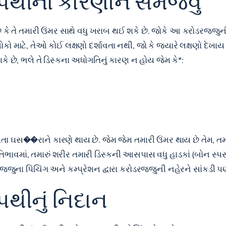
પથીના કારણોને સમજવું
ે તે તમારી ઉંમર સાથે વધુ ખરાબ થઈ શકે છે. જોકે આ કરોડરજ્જુની સ્
કો માટે, તેઓ કોઈ લક્ષણો દર્શાવતા નથી, જો કે જ્યારે લક્ષણો દેખાય
છે, ભલે તે ડિસ્કના અધોગતિનું કારણ ન હોય જેમ કે*:
ા ઘસ��રાને કારણે થાય છે. જેમ જેમ તમારી ઉંમર થાય છે તેમ, તમારી
વમાં, તમારું શરીર તમારી ડિસ્કની આસપાસ વધુ હાડકાં (બોન સ્પર
જુના પિંચિંગ અને કમ્પ્રેશન દ્વારા કરોડરજ્જુની નહેરને સાંકડી પણ
થીનું નિદાન