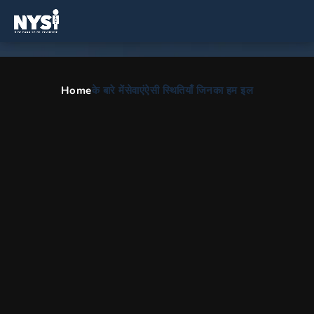
Home
के बारे में
सेवाएं
ऐसी स्थितियाँ जिनका हम इल
दर्द प्रबंधन प्रभाग
HOME
HI
दर्द प्रबंधन प्रभाग
ग्रेटर NYC, त्रि-राज्य क्षेत्र, और लांग
आईलैंड दर्द प्रबंधन विशेषज्ञ
जॉन वेंट्रुडो, एमडीदर्द प्रबंधन विशेषज्ञ
जीवविग्यान पढ़ें