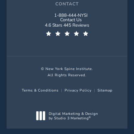
CONTACT
1-888-444-NYSI
Call New York Spine Institute on t
Contact Us
New York Spine Institute reviews:
4.6 Stars 445 Reviews
(Opens in a new tab)
© New York Spine Institute.
All Rights Reserved.
Terms & Conditions
Privacy Policy
Sitemap
Digital Marketing & Design
by Studio 3 Marketing
®
(opens in a new tab)