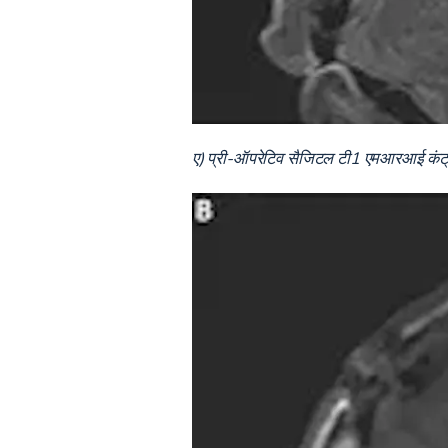
ए) प्री-ऑपरेटिव सैजिटल टी1 एमआरआई कंट्रास