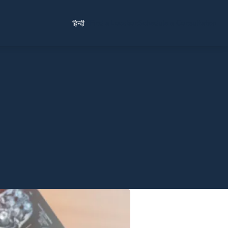
Find a Location
Schedule a Consultation
हिन्दी