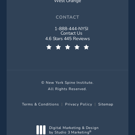
West Orange
CONTACT
1-888-444-NYSI
Call New York Spine Institute on t
Contact Us
New York Spine Institute reviews:
4.6 Stars 445 Reviews
(Opens in a new tab)
© New York Spine Institute.
All Rights Reserved.
Terms & Conditions
Privacy Policy
Sitemap
Digital Marketing & Design
by Studio 3 Marketing
®