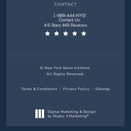
CONTACT
1-888-444-NYSI
Call New York Spine Institute on t
Contact Us
New York Spine Institute reviews:
4.6 Stars 445 Reviews
(Opens in a new tab)
© New York Spine Institute.
All Rights Reserved.
Terms & Conditions
Privacy Policy
Sitemap
Digital Marketing & Design
by Studio 3 Marketing
®
(opens in a new tab)