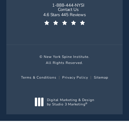
1-888-444-NYSI
Call New York Spine Institute on t
Contact Us
New York Spine Institute reviews:
4.6 Stars 445 Reviews
(Opens in a new tab)
© New York Spine Institute.
All Rights Reserved.
Terms & Conditions
Privacy Policy
Sitemap
Digital Marketing & Design
by Studio 3 Marketing
®
(opens in a new tab)