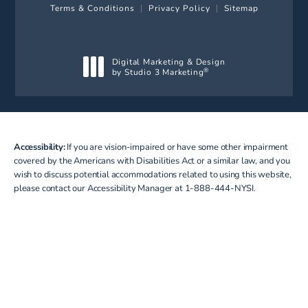
Terms & Conditions
Privacy Policy
Sitemap
Digital Marketing & Design
by Studio 3 Marketing
®
(opens in a new tab)
Accessibility:
If you are vision-impaired or have some other impairment
covered by the Americans with Disabilities Act or a similar law, and you
wish to discuss potential accommodations related to using this website,
please contact our Accessibility Manager at
1-888-444-NYSI
.