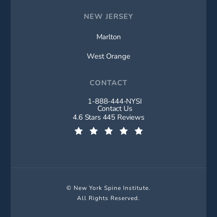
NEW JERSEY
Marlton
West Orange
CONTACT
1-888-444-NYSI
Call New York Spine Institute on t
Contact Us
New York Spine Institute reviews:
4.6 Stars 445 Reviews
(Opens in a new tab)
© New York Spine Institute.
All Rights Reserved.