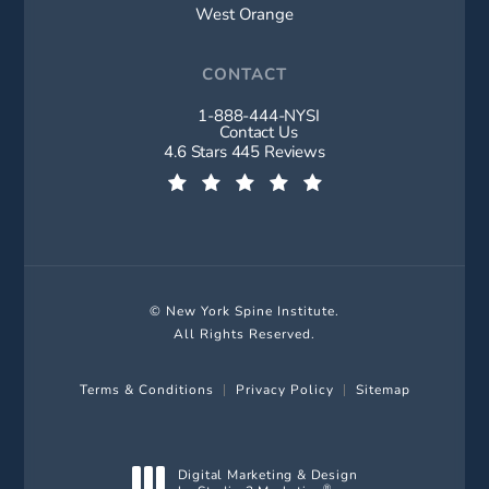
West Orange
CONTACT
1-888-444-NYSI
Call New York Spine Institute on t
Contact Us
New York Spine Institute reviews:
4.6 Stars 445 Reviews
(Opens in a new tab)
© New York Spine Institute.
All Rights Reserved.
Terms & Conditions
Privacy Policy
Sitemap
Digital Marketing & Design
®