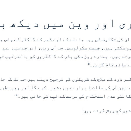
ی اور وین میں دیکھ ب
 ان کی تکلیف کی وجہ جاننے کے لیے کمر کے ڈاکٹر کے پاس 
و سکتی ہیں، جیسے سکولوسس۔ جب آپ وین، این جے میں نیو ی
تے ہیں۔ ہمارے ریڑھ کی ہڈی کے ڈاکٹروں کو بالترتیب تربی
ے ساتھ کام کریں۔*
ر درد کے علاج کے طریقوں کو ترجیح دیتے ہیں جب تک کہ حال
 سرجن آپ کی حالت کے بارے میں مشورہ کرے گا اور پورے طر
کانکی عدم استحکام کی مرمت کے لیے کی جاتی ہیں۔*
وں کو پیش کرتے ہیں: