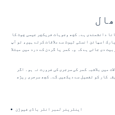
ھال
جانا دانشمندی ہے۔ کچھ وجوہات فریکچر جیسی چوٹ کا
ارک اسپائن انسٹی ٹیوٹ سے ملاقات کرتے ہیں، تو آپ
ت دی جاتی ہے کہ وہ کمر یا گردن کے درد میں مبتلا
ات میں بلاشبہ کمر کی سرجری کی ضرورت نہ ہو۔ اگر
یقہ کار کو تفصیل سے دیکھیں گے۔ کچھ سرجری ریڑھ
اینٹریئر لمبر انٹر باڈی فیوژن