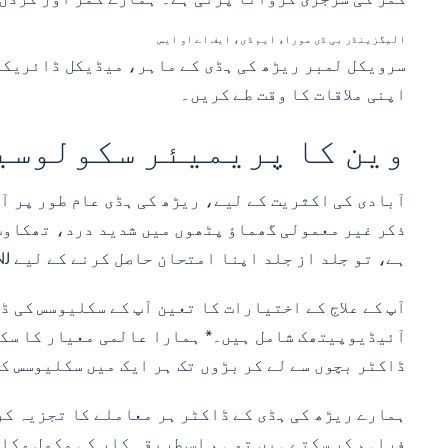
الیگزینڈر بی ڈی مورا، ایم ڈی، ایف اے او ایس
سرویکل لمبر ریڑھ کی ہڈی کے ماہر، میڈیکل ڈائریک
اپنی ملاقات کا وقت طے کریں۔
وین کا پریمیئر سکولوسی
ذکر غیر معمولی گھماؤ پٹھوں میں شدید درد، تھکاوٹ،
ہے، تو جلد از جلد اپنا امتحان حاصل کرنے کے لیے Marlton, NJ میں NYSI میں ملاقات کریں۔
آپ کے علاج کے اختیارات کا تعین آپ کے سکلیوسس کی ڈ
آئیڈیوپیتھک شامل ہیں۔* ہمارا
عالمی معیار کا سک
ڈاکٹر بچوں سے لے کر بڑوں تک ہر ایک میں سکلیوسس کی
ہمارے ریڑھ کی ہڈی کے ڈاکٹر ہر معاملے کا تجزیہ کرت