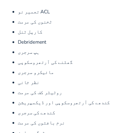
ACL تعمیر نو
ٹخنوں کی مرمت
کارپل ٹنل
Debridement
ہپ سرجری
گھٹنے کی آرتھروسکوپی
مائیکرو سرجری
نظر ثانی
روٹیٹر کف کی مرمت
کندھے کی آرتھروسکوپی اور ڈیکمپریشن
کندھے کی سرجری
نرم بافتوں کی مرمت
ٹرگر ریلیز