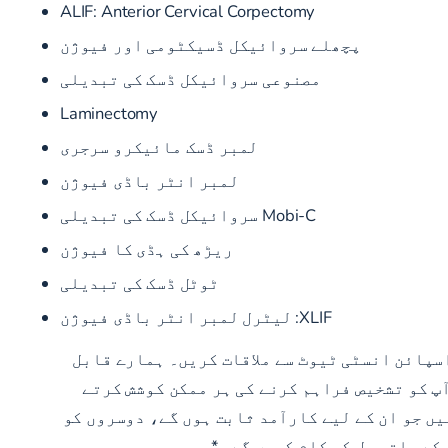
ALIF: Anterior Cervical Corpectomy
پچھلے سروائیکل ڈسیکٹومی اور فیوژن
مصنوعی سروائیکل ڈسک کی تبدیلی
Laminectomy
لمبر ڈسک مائیکرو سرجری
لمبر انٹر باڈی فیوژن
Mobi-C سروائیکل ڈسک کی تبدیلی
ریڑھ کی ہڈی کا فیوژن
ٹوٹل ڈسک کی تبدیلی
XLIF:
لیٹرل لمبر انٹر باڈی فیوژن
اسپائن انسٹی ٹیوٹ سے ملاقات کریں۔ ہمارے قابل
آپ کو تشخیص فراہم کرنے کی ہر ممکن کوشش کرتے
یں جو ان کے لیے کارآمد ثابت ہوں گے، دوسروں کو
کے ساتھ مل کر کام کریں گے۔ *