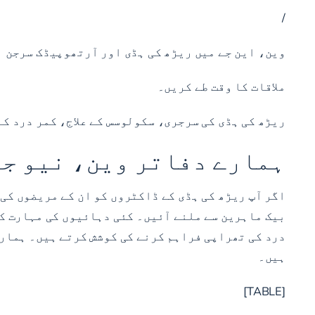
/
وین، این جے میں ریڑھ کی ہڈی اور آرتھوپیڈک سرجن
ملاقات کا وقت طے کریں۔
ریڑھ کی ہڈی کی سرجری، سکولوسس کے علاج، کمر درد کے
ہمارے دفاتر وین، نیو جر
اگر آپ ریڑھ کی ہڈی کے ڈاکٹروں کو ان کے مریضوں کی زندگیوں کو بہتر 
بیک ماہرین سے
ملنے آئیں۔ کئی دہائیوں کی مہارت کے 
درد کی تھراپی فراہم کرنے کی کوشش کرتے ہیں۔ ہمار
ہیں۔
[TABLE]