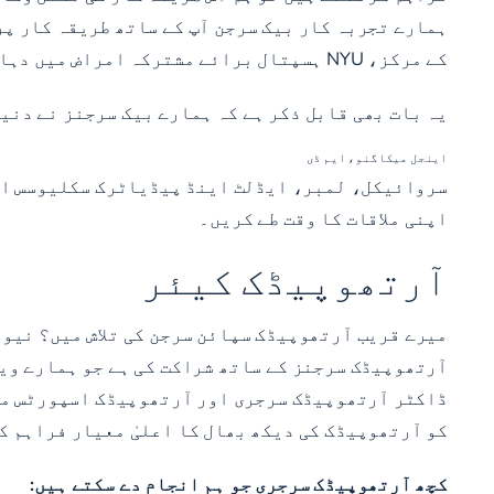
ہمارے تجربہ کار بیک سرجن آپ کے ساتھ طریقہ کار پر
کے مرکز، NYU ہسپتال برائے مشترکہ امراض میں دہائیوں کی مہارت اور مشق کے ساتھ کرتے ہیں۔*
یہ بات بھی قابل ذکر ہے کہ ہمارے بیک سرجنز نے دنی
اینجل میکاگنو، ایم ڈی
سروائیکل، لمبر، ایڈلٹ اینڈ پیڈیاٹرک سکلیوسس اور
اپنی ملاقات کا وقت طے کریں۔
آرتھوپیڈک کیئر
میرے قریب آرتھوپیڈک سپائن سرجن کی تلاش میں؟ نیو
آرتھوپیڈک سرجنز کے ساتھ شراکت کی ہے جو ہمارے وی
ڈاکٹر آرتھوپیڈک سرجری اور آرتھوپیڈک اسپورٹس میڈ
کو آرتھوپیڈک کی دیکھ بھال کا اعلیٰ معیار فراہم ک
کچھ آرتھوپیڈک سرجری جو ہم انجام دے سکتے ہیں: