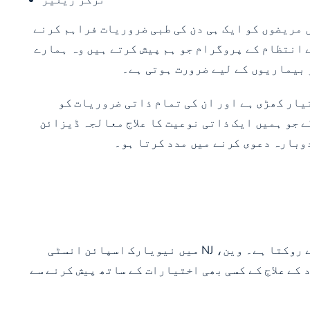
مریضوں کو ایک ہی دن کی طبی ضروریات فراہم کرنے
 انتظام کے پروگرام جو ہم پیش کرتے ہیں وہ ہمارے
ر بیماریوں کے لیے ضرورت ہوتی ہے۔
یار کھڑی ہے اور ان کی تمام ذاتی ضروریات کو
 جو ہمیں ایک ذاتی نوعیت کا علاج معالجہ ڈیزائن
دوبارہ دعوی کرنے میں مدد کرتا ہو۔
کسی کو بھی گردن یا کمر کے وسیع درد کو برداشت نہیں کرنا چاہئے جو انہیں اپنی زندگی سے لطف اندوز ہونے سے روکتا ہے۔ وین، NJ میں نیویارک اسپائن انسٹی
کے علاج کے کسی بھی اختیارات کے ساتھ پیش کرنے سے