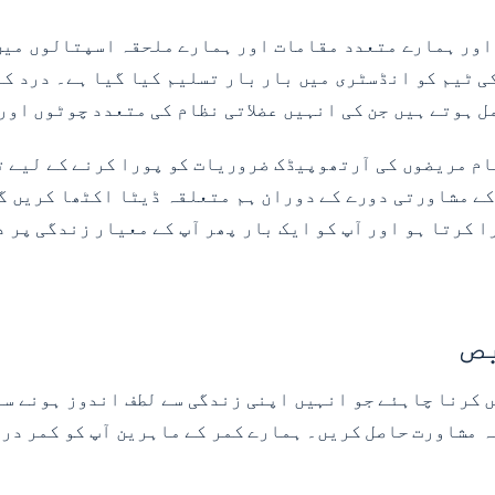
اور ہمارے متعدد مقامات اور ہمارے ملحقہ اسپتالوں میں 
ی ٹیم کو انڈسٹری میں بار بار تسلیم کیا گیا ہے۔ درد کے
مل ہوتے ہیں جن کی انہیں عضلاتی نظام کی متعدد چوٹوں او
ام مریضوں کی آرتھوپیڈک ضروریات کو پورا کرنے کے لیے ت
کے مشاورتی دورے کے دوران ہم متعلقہ ڈیٹا اکٹھا کریں گے
ا کرتا ہو اور آپ کو ایک بار پھر آپ کے معیار زندگی پر 
ص
 مشاورت حاصل کریں۔ ہمارے کمر کے ماہرین آپ کو کمر درد 