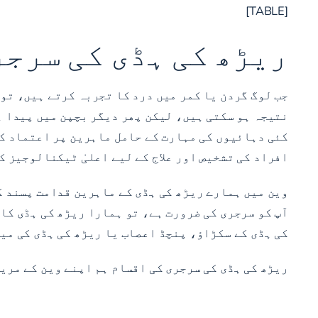
[TABLE]
ریڑھ کی ہڈی کی سرجر
جب لوگ گردن یا کمر میں درد کا تجربہ کرتے ہیں، تو
نتیجہ ہو سکتی ہیں، لیکن پھر دیگر بچپن میں پیدا ہ
کئی دہائیوں کی مہارت کے حامل ماہرین پر اعتماد کر
افراد کی تشخیص اور علاج کے لیے اعلیٰ ٹیکنالوجیز ک
وین میں ہمارے ریڑھ کی ہڈی کے ماہرین قدامت پسند کم
آپ کو سرجری کی ضرورت ہے، تو ہمارا ریڑھ کی ہڈی کا
کی ہڈی کے سکڑاؤ، پنچڈ اعصاب یا ریڑھ کی ہڈی کی می
ریڑھ کی ہڈی کی سرجری کی اقسام ہم اپنے وین کے مریض