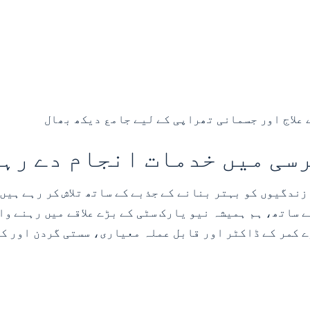
 علاج اور جسمانی تھراپی کے لیے جامع دیکھ بھال
سی میں خدمات انجام دے رہ
بنانے کے جذبے کے ساتھ تلاش کر رہے ہیں، تو وین، NJ میں نیویارک اسپائن ان
ساتھ، ہم ہمیشہ نیو یارک سٹی کے بڑے علاقے میں رہنے وا
ے
کمر کے ڈاکٹر اور قابل عملہ
معیاری، سستی گردن اور کمر