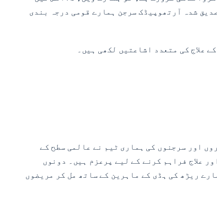
صدیق شدہ آرتھوپیڈک سرجن ہمارے قومی درجہ بندی
کے علاج کی متعدد اشاعتیں لکھی ہیں۔
وں اور سرجنوں کی ہماری ٹیم نے عالمی سطح کے
ر علاج
فراہم کرنے کے لیے پرعزم ہیں۔ دونوں
رے ریڑھ کی ہڈی کے ماہرین کے ساتھ مل کر مریضوں