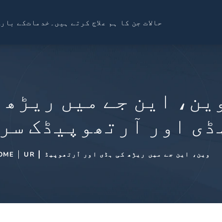
حالات جن کا ہم علاج کرتے ہیں۔
خدمات
کے بارے
ین، این جے میں ریڑھ 
ڈی اور آرتھوپیڈک سر
وین، این جے میں ریڑھ کی ہڈی اور آرتھوپیڈ
UR
OME