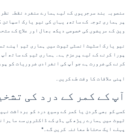
منصوبہ بند سرجریوں کے لیے ہمارے منفرد نقطہ نظر 
پر ہماری توجہ کے ساتھ، یہاں کی نیو یارک اسپائن ک
وین کے مریضوں کی خصوصی دیکھ بھال اور علاج کے متح
نیو یارک اسٹیٹ انسٹی ٹیوٹ میں ہماری ٹیم اپنے تم
پورا کرنے کے لیے پرعزم ہے۔ ہماری ٹیم کے ساتھ آپ 
کرنے کی ضرورت ہے جو آپ کی انفرادی ضروریات کو پور
اپنی ملاقات کا وقت طے کریں۔
آپ کے کمر کے درد کی تشخی
ٹیوٹ میں ہمارے
ریڑھ کی ہڈی کے ڈاکٹروں
سے ماہرانہ
پہلے ایک محتاط معائنہ کریں گے۔*