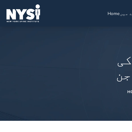
 میں
Home
کی
جن
H