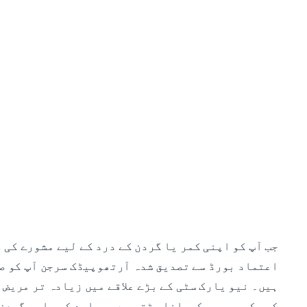
جب آپ کو اپنی کمر یا گردن کے درد کے لیے مشورے کی
اعتماد بورڈ سے تصدیق شدہ آرتھوپیڈک سرجن آپ کو صح
ہیں۔ نیو یارک سٹی کے بڑے علاقے میں زیادہ تر مریض 
کمر کی سرجری کروانا پڑتی ہے۔ ہمارے کمر اور گردن ک