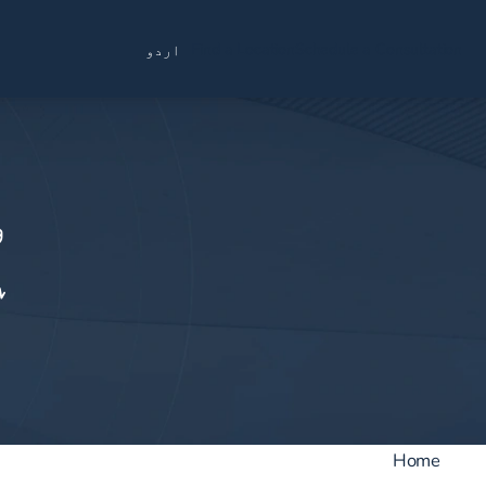
Find a Location
Schedule a Consultation
اردو
و
ہ
Home