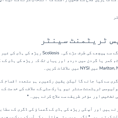
ٹر
س ٹریٹمنٹ سینٹر
آبادی کی اکثریت کے لیے، ریڑھ کی ہڈی عام طور پ
 کمر یا گردن میں درد، اور یہاں تک کہ ریڑھ کی ہڈی کے گ
گری سے کیا جائے گا لیکن یقین رکھیں، ہم متعدد اقسام کا
ولیوسس ٹریٹمنٹ سنٹر
نیو یارک سٹی کے علاقے کی خدمت کے 
 تشخیص اور مؤثر طریقے سے علاج کرتے ہیں۔ *
ے ہیں اور آپ کی ریڑھ کی ہڈی کے گھماؤ کی ڈگری کے مطابق 