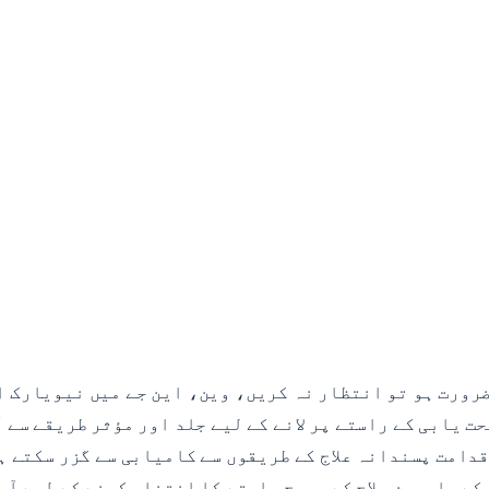
 ضرورت ہو تو انتظار نہ کریں، وین، این جے میں نیویارک 
ت یابی کے راستے پر لانے کے لیے جلد اور مؤثر طریقے سے 
قدامت پسندانہ علاج کے طریقوں سے کامیابی سے گزر سکتے ہ
ے ماہرین علاج کے صحیح راستے کا انتخاب کرنے کے لیے آپ 