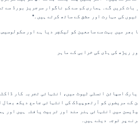
 بات کریں گے۔ ہماری کم سے کم ناگوار سرجریز بورڈ سے ت
ا بھر میں بہت سے سامعین کو لیکچر دیا ہے اور سکولوسیس 
 ریڑھ کی ہڈی کی خرابی کے ماہر
 یارک اسپائن انسٹی ٹیوٹ میں، انتہائی تجربہ کار ڈاکٹر
ن کے مریضوں کو
آرتھوپیڈک کی انتہائی جامع دیکھ بھال او
یسن میں انتہائی ہنر مند اور تربیت یافتہ ہیں اور ہما
رنے پر توجہ دیتے ہیں۔