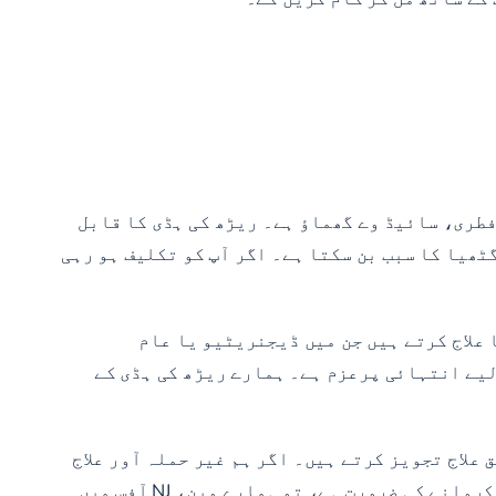
ر آگے سے پیچھے کی طرف مڑے گی۔ Scoliosis ریڑھ کی ہڈی کی غیر فطری، سائیڈ وے گھماؤ ہے۔ ریڑھ کی ہڈی کا قابل
ٹھیا کا سبب بن سکتا ہے۔ اگر آپ کو تکلیف ہو رہی
 علاج کرتے ہیں جن میں ڈیجنریٹیو یا عام
لیے انتہائی پرعزم ہے۔ ہمارے ریڑھ کی ہڈی کے
علاج تجویز کرتے ہیں۔ اگر ہم غیر حملہ آور علاج
فراہم کر سکتے ہیں تو ہم اس طریقہ کار کی مکمل وکالت کرتے ہیں۔* اگر ہمیں پتہ چلتا ہے کہ آپ کو بیک سرجری کروانے کی ضرورت ہے، تو ہمارے وین، NJ آفس میں