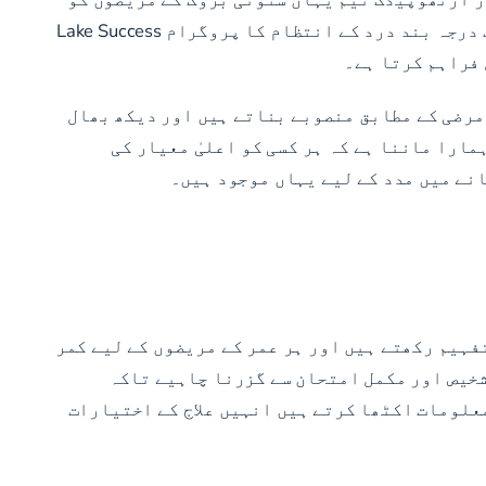
وہ دیکھ بھال فراہم کرنے کے لیے موجود ہے جس کی انہیں صحت مند ترین خود ہونے کی ضرورت ہے۔ ہمارا سرفہرست درجہ بند درد کے انتظام کا پروگرام Lake Success
مرضی کے مطابق منصوبے بناتے ہیں اور دیکھ بھال
وگا۔ ہمارا ماننا ہے کہ ہر کسی کو اعلیٰ معیار کی
نے میں مدد کے لیے یہاں موجود ہیں۔
ل تفہیم رکھتے ہیں اور ہر عمر کے مریضوں کے لیے کمر
شخیص اور مکمل امتحان سے گزرنا چاہیے تاکہ
معلومات اکٹھا کرتے ہیں انہیں علاج کے اختیارات