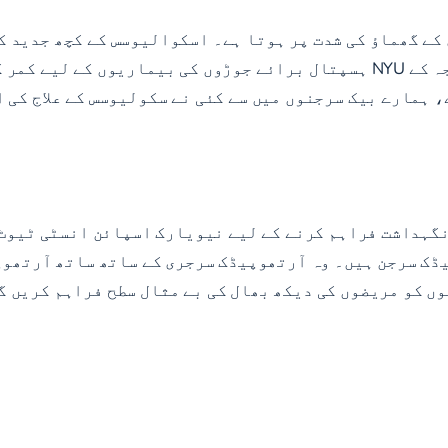
 کے گھماؤ کی شدت پر ہوتا ہے۔ اسکوالیوسس کے کچھ جدید ک
کے طریقہ کار کو انجام دینے کے لیے ہمارے قومی درجہ کے NYU ہسپتال برائے جو
ہمارے بیک سرجنوں میں سے کئی نے سکولیوسس کے علاج کی ا
گہداشت فراہم کرنے کے لیے نیویارک اسپائن انسٹی ٹیوٹ 
ڈک سرجن ہیں۔ وہ آرتھوپیڈک سرجری کے ساتھ ساتھ آرتھوپ
ں کو مریضوں کی دیکھ بھال کی بے مثال سطح فراہم کریں گ