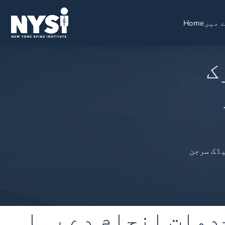
 میں
Home
ک
یڈک سرجن
دمات انجام دے رہا