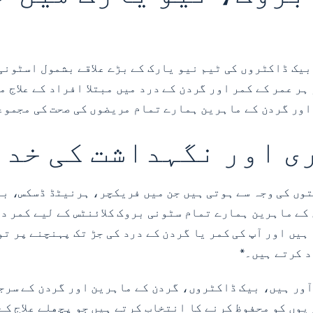
ور بیک ڈاکٹروں کی ٹیم نیو یارک کے بڑے علاقے بشمول اسٹو
ہر عمر کے کمر اور گردن کے درد میں مبتلا افراد کے علاج 
ی اور نگہداشت کی خدمت
توں کی وجہ سے ہوتی ہیں جن میں فریکچر، ہرنیٹڈ ڈسکس، ب
کے ماہرین ہمارے تمام سٹونی بروک کلائنٹس کے لیے کمر در
یں اور آپ کی کمر یا گردن کے درد کی جڑ تک پہنچنے پر تو
د کرتے ہیں۔*
 آور ہیں، بیک ڈاکٹروں، گردن کے ماہرین اور گردن کے سرج
یوں کو محفوظ کرنے کا انتخاب کرتے ہیں جو پچھلے علاج کے