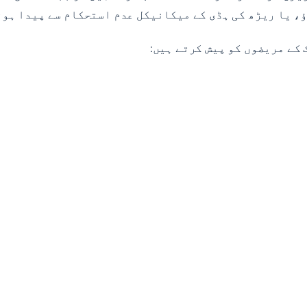
ؤ، یا ریڑھ کی ہڈی کے میکانیکل عدم استحکام سے پیدا ہوت
 کے مریضوں کو پیش کرتے ہیں: