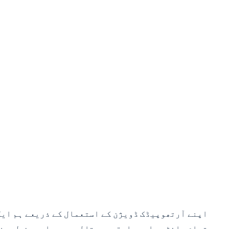
اپنے آرتھوپیڈک ڈویژن کے استعمال کے ذریعے ہم ایک 
تمام سائٹوں اور ملحقہ ہسپتالوں میں اسی دن طبی ض