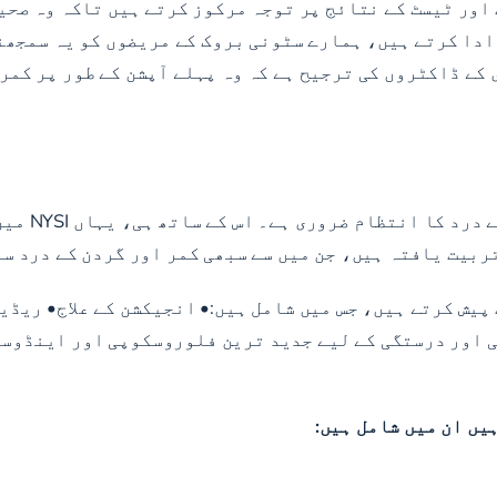
 اور ٹیسٹ کے نتائج پر توجہ مرکوز کرتے ہیں تاکہ وہ صحی
دا کرتے ہیں، ہمارے سٹونی بروک کے مریضوں کو یہ سمجھنے 
کے ڈاکٹروں کی ترجیح ہے کہ وہ پہلے آپشن کے طور پر کمر 
کمر درد او
تربیت یافتہ ہیں، جن میں سے سبھی کمر اور گردن کے درد س
پیش کرتے ہیں، جس میں شامل ہیں:• انجیکشن کے علاج• ریڈی
اور درستگی کے لیے جدید ترین فلوروسکوپی اور اینڈوسک
ہیں ان میں شامل ہیں: