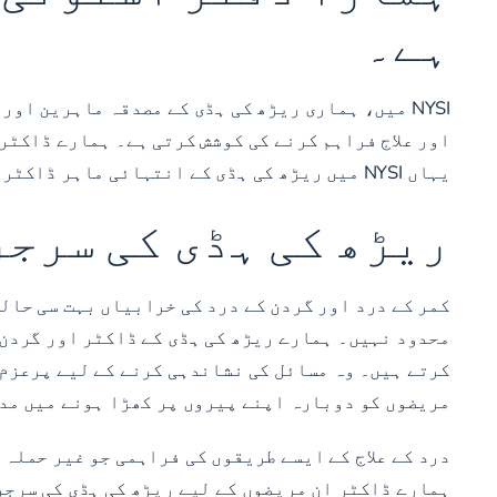
ہے۔
NYSI میں، ہماری ریڑھ کی ہڈی کے مصدقہ ماہرین ا
اور علاج فراہم کرنے کی کوشش کرتی ہے۔ ہمارے ڈاکٹر 
یہاں NYSI میں ریڑھ کی ہڈی کے انتہائی ماہر ڈاکٹر اور گردن کے ماہرین ہمارے تمام مریضوں کی صحت کی مجموعی بہتری اور بحالی میں فرق لانا چاہتے ہیں۔
ریڑھ کی ہڈی کی سرجر
کمر کے درد اور گردن کے درد کی خرابیاں بہت سی حال
محدود نہیں۔ ہمارے ریڑھ کی ہڈی کے ڈاکٹر اور گردن 
کرتے ہیں۔ وہ مسائل کی نشاندہی کرنے کے لیے پرعزم ہ
مریضوں کو دوبارہ اپنے پیروں پر کھڑا ہونے میں مد
درد کے علاج کے ایسے طریقوں کی فراہمی جو غیر حملہ
ہمارے ڈاکٹر ان مریضوں کے لیے ریڑھ کی ہڈی کی سرجر