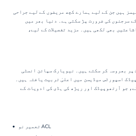
یسز ہیں جن کے لیے ہمارے کچھ مریضوں کے لیے جراحی
ڑوں کی بیماریوں کے لیے کمر کے سرجنوں کی ضرورت پڑ سکتی ہے۔ دنیا بھر میں
شاعتیں بھی لکھی ہیں۔ مزید تفصیلات کے لیے،
پر بھروسہ کر سکتے ہیں۔ نیویارک سپائن انسٹی
یڈک اسپورٹس میڈیسن میں اعلیٰ تربیت یافتہ ہیں۔
ے، جو آرتھوپیڈک اور ریڑھ کی ہڈی کی ادویات کے
ACL تعمیر نو