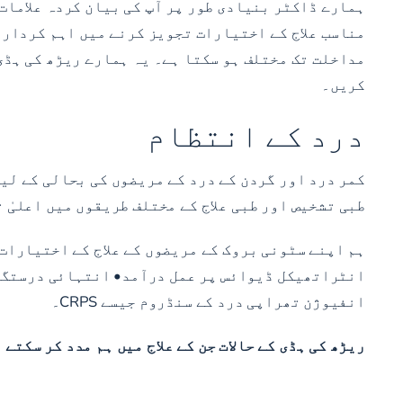
ہمارے ڈاکٹر بنیادی طور پر آپ کی بیان کردہ علامات
مناسب علاج کے اختیارات تجویز کرنے میں اہم کردار ا
مداخلت تک مختلف ہو سکتا ہے۔ یہ ہمارے ریڑھ کی ہڈی 
کریں۔
درد کے انتظام
طبی تشخیص اور طبی علاج کے مختلف طریقوں میں اعلیٰ 
ہم اپنے سٹونی بروک کے مریضوں کے علاج کے اختیارات 
انٹراتھیکل ڈیوائس پر عمل درآمد• انتہائی درستگی 
انفیوژن تھراپی درد کے سنڈروم جیسے CRPS۔
ریڑھ کی ہڈی کے حالات جن کے علاج میں ہم مدد کر سکتے 