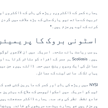
ہمارے کمر کے ڈاکٹروں، ریڑھ کی ہڈی کے ڈاکٹروں اور
تربیت کے ساتھ نیو یارک سٹی کے بڑے علاقے میں گردن 
کرنے کے لیے پرعزم ہیں۔*
اسٹونی بروک کا پریمیئر
ہم سب ریاست ہائے متحدہ امریکہ میں ان لاکھوں لوگو
ہیں۔ Scoliosis ہر عمر کے افراد کو متاثر
مسائل کی ایک وسیع رینج میں حصہ ڈالتے ہیں، جن میں
یہاں تک کہ سانس لینے کے مسائل۔
ٹیم کو امریکہ میں اسکوالیوسس کے علاج کے بہترین م
جامع نقطہ نظر کی وجہ سے۔ ہمارے ڈاکٹر سمجھتے ہیں 
پرعزم ہیں جو ہمارے بہت سے مریضوں کو فائدہ پہنچا 