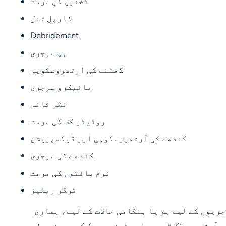
ٹخنوں کی مرمت
کارپل ٹنل
Debridement
ہپ سرجری
گھٹنے کی آرتھروسکوپی
مائیکرو سرجری
نظر ثانی
روٹیٹر کف کی مرمت
کندھے کی آرتھروسکوپی اور ڈیکمپریشن
کندھے کی سرجری
نرم بافتوں کی مرمت
ٹرگر ریلیز
ریوں کے لیے ہو یا ہنگامی حالات کے لیے، ہماری
ر آرتھوپیڈک ٹیم یہاں سٹونی بروک کے مریضوں کو