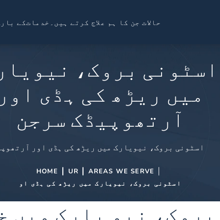
حالات جن کا ہم علاج کرتے ہیں۔
خدمات
کے بارے
اسٹونی بروک، نیویار
میں ریڑھ کی ہڈی اور
آرتھوپیڈک سرجن
اسٹونی بروک، نیویارک میں ریڑھ کی ہڈی اور آرتھوپ
HOME
UR
AREAS WE SERVE
اسٹونی بروک، نیویارک میں ریڑھ کی ہڈی او
بروک، نیو یارک میں خ