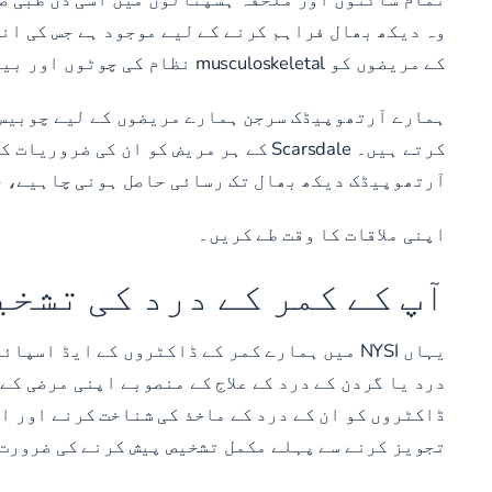
کے مریضوں کو musculoskeletal نظام کی چوٹوں اور بیماریوں کی مکمل رینج کے لیے بہترین معیار کی دیکھ بھال فراہم کرتا ہے۔
ہمارے آرتھوپیڈک سرجن ہمارے مریضوں کے لیے چوبیس 
کرتے ہیں۔ Scarsdale کے ہر مریض کو ا
آرتھوپیڈک دیکھ بھال تک رسائی حاصل ہونی چاہیے، جو
اپنی ملاقات کا وقت طے کریں۔
آپ کے کمر کے درد کی تشخی
یہاں NYSI میں ہمارے کمر کے ڈاکٹروں کے ایڈ
درد یا گردن کے درد کے علاج کے منصوبے اپنی مرضی ک
ڈاکٹروں کو ان کے درد کے ماخذ کی شناخت کرنے اور ا
تجویز کرنے سے پہلے مکمل تشخیص پیش کرنے کی ضرورت