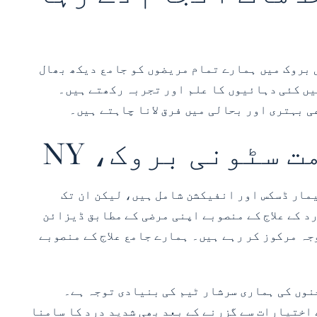
نی بروک میں ہمارے تمام مریضوں کو جامع دیکھ بھال
میں کئی دہائیوں کا علم اور تجربہ رکھتے ہیں۔
 سٹونی بروک، NY
یمار ڈسکس اور انفیکشن شامل ہیں، لیکن ان تک
د کے علاج کے منصوبے اپنی مرضی کے مطابق ڈیزائن
جہ مرکوز کر رہے ہیں۔ ہمارے جامع علاج کے منصوبے
نوں کی ہماری سرشار ٹیم کی بنیادی توجہ ہے۔
 اختیارات سے گزرنے کے بعد بھی شدید درد کا سامنا