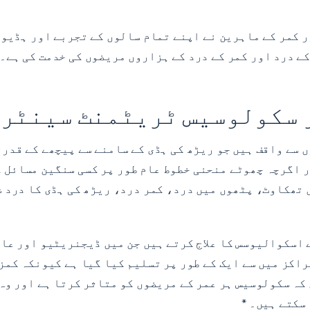
 کمر کے ماہرین نے اپنے تمام سالوں کے تجربے اور ہڈیوں
کے درد اور کمر کے درد کے ہزاروں مریضوں کی خدمت کی ہے۔
 سکولوسیس ٹریٹمنٹ سینٹر
ں سے واقف ہیں جو ریڑھ کی ہڈی کے سامنے سے پیچھے کے قد
 کرتا ہے اور اگرچہ چھوٹے منحنی خطوط عام طور پر کسی سنگین مس
 تھکاوٹ، پٹھوں میں درد، کمر درد، ریڑھ کی ہڈی کا درد ش
راکز میں سے ایک کے طور پر تسلیم کیا گیا ہے کیونکہ کمز
کہ سکولوسیس ہر عمر کے مریضوں کو متاثر کرتا ہے اور وہ 
سکتے ہیں۔ *