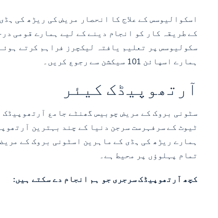
اسکوالیوسس کے علاج کا انحصار مریض کی ریڑھ کی ہڈی
سکولیوسس پر تعلیم یافتہ لیکچرز فراہم کرتے ہوئے، 
ہمارے اسپائن 101 سیکشن سے رجوع کریں۔
آرتھوپیڈک کیئر
سٹونی بروک کے مریض چوبیس گھنٹے جامع آرتھوپیڈک ن
ٹیوٹ کے سرفہرست سرجن دنیا کے چند بہترین آرتھوپی
ہمارے ریڑھ کی ہڈی کے ماہرین اسٹونی بروک کے مریضو
تمام پہلوؤں پر محیط ہے۔
کچھ آرتھوپیڈک سرجری جو ہم انجام دے سکتے ہیں: