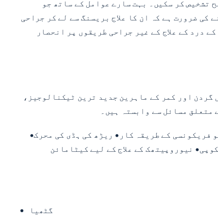
ح تشخیص کر سکیں۔ بہت سارے عوامل کے ساتھ جو
کی ضرورت ہے کہ ان کا علاج بریسنگ سے لے کر جراحی
کے درد کے علاج کے غیر جراحی طریقوں پر انحصار
ر گردن کے درد کے مریضوں کی بحالی کے لیے درد کا انتظام ضروری ہے۔ اس کے ساتھ ہی، یہاں NYSI میں گردن اور کمر کے ماہرین جدید ترین ٹیکنالوجیز،
ے متعلق مسائل سے وابستہ ہیں۔
و فریکونسی کے طریقہ کار• ریڑھ کی ہڈی کی محرک•
وپی• نیوروپیتھک کے علاج کے لیے کیٹامائن
گٹھیا