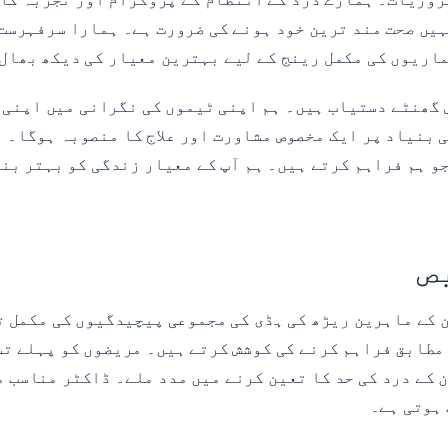
گھنٹے دستیاب ہیں۔ ہم اپنی ٹیموں کی نگرانی میں اپنی 
ن کی ضروریات کی بنیاد پر ایک مخصوص مشاورت اور علاج کا منصوبہ ہ
 ہم فراہم کرتے ہیں۔ ہم آپ کے معیار زندگی کو بہتر بنا
ص
 اسپائن کے ماہرین ریڑھ کی ہڈی کی مجموعی پیچیدگیوں کی مکم
ے مطابق فراہم کرنے کی کوشش کرتے ہیں۔ مریضوں کو پہلے ت
ن کے درد کی حد کا تعین کرنے میں مدد ملے۔ ڈاکٹر مناسب 
 ہوتی ہے۔