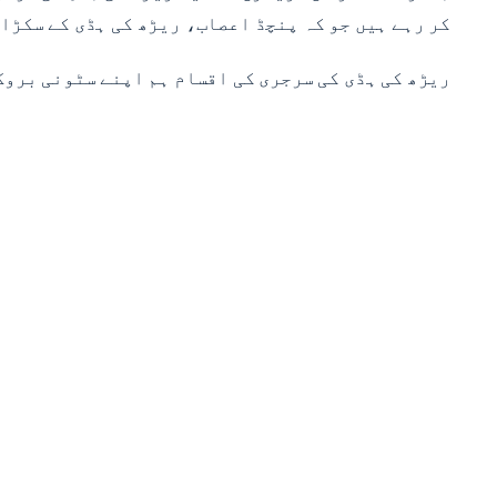
کر رہے ہیں جو کہ پنچڈ اعصاب، ریڑھ کی ہڈی کے سکڑا
ریڑھ کی ہڈی کی سرجری کی اقسام ہم اپنے سٹونی بروک