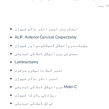
ا ہے۔
اینٹریئر لمبر انٹر باڈی فیوژن
ALIF: Anterior Cervical Corpectomy
پچھلے سروائیکل ڈسیکٹومی اور فیوژن
مصنوعی سروائیکل ڈسک کی تبدیلی
Laminectomy
لمبر ڈسک مائیکرو سرجری
لمبر انٹر باڈی فیوژن
Mobi-C سروائیکل ڈسک کی تبدیلی
ریڑھ کی ہڈی کا فیوژن
ٹوٹل ڈسک کی تبدیلی