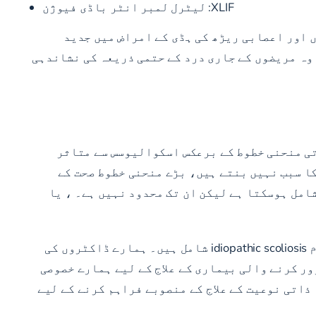
XLIF:
لیٹرل لمبر انٹر باڈی فیوژن
 اور اعصابی ریڑھ کی ہڈی کے امراض میں جدید
 وہ مریضوں کے جاری درد کے حتمی ذریعہ کی نشاندہی
رتی منحنی خطوط کے برعکس اسکوالیوسس سے متاثر
ائل کا سبب نہیں بنتے ہیں، بڑے منحنی خطوط صحت کے
امل ہوسکتا ہے لیکن ان تک محدود نہیں ہے۔ ، یا
NYSI میں ریڑھ کی ہڈی اور کمر کے ماہرین کئی قسم کے اسکوالیوسس کا علاج کرتے ہیں جن میں ڈیجنریٹیو اور عام idiopathic scoliosis شامل ہیں۔ ہمارے ڈاکٹروں کی
ور کرنے والی بیماری کے علاج کے لیے ہمارے خصوصی
ذاتی نوعیت کے علاج کے منصوبے فراہم کرنے کے لیے