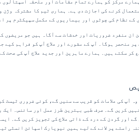
ہمارے مرکز کو ہمارے تمام مقامات اور ملحقہ اسپتالوں م
تعمال کرنے کی اجازت دی ہے۔ ہماری ٹیم کا مشترکہ وژن وہ
 کے نظام کی چوٹوں اور بیماریوں کے مکمل سپیکٹرم پر ا
ڈک سرجن ان منفرد ضروریات اور خدشات سے آگاہ ہیں جو مریضوں
کر سکتے ہیں۔ ہمارے ماہرین اور جدید علاج آپ کی صحت کے
ص
وہ آپ کی علامات کو قریب سے سنیں گے، کوئی ضروری ٹیسٹ کر
ہیں کریں گے۔ صرف طبی بہترین طرز عمل اور سائنس۔ ایک ب
ے اور گردن کے درد کے ذاتی علاج کی تجویز کریں گے۔ ایسا
نہ راستے پر لانے کے لیے ہمیں نیویارک اسپائن انسٹی ٹیو