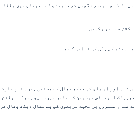
 ریڑھ کی ہڈی کی خرابی کے ماہر
ٹیم اور آس پاس کی دیکھ بھال کے مستحق ہیں۔ نیو یارک 
وپیڈک اسپورٹس میڈیسن کے ماہر ہیں۔ نیو یارک اسپائن ا
ے تمام پہلوؤں پر محیط مریضوں کی بے مثال دیکھ بھال فر