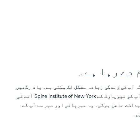
 دے رہا ہے۔
کہ آپ کی زندگی زیادہ مشکل لگ سکتی ہے۔ یاد رکھیں
کہ آپ کو اس کے ذریعے تکلیف اٹھانے کی ضرورت نہیں ہے۔ اگر آپ Washingtonville کے علاقے میں رہتے ہیں، تو ہم آپ کو نیویارک کے Spine Institute of New York آنے کی
داشت حاصل ہوگی۔ وہ مہربانی اور صبر سے آپ کے
ں۔