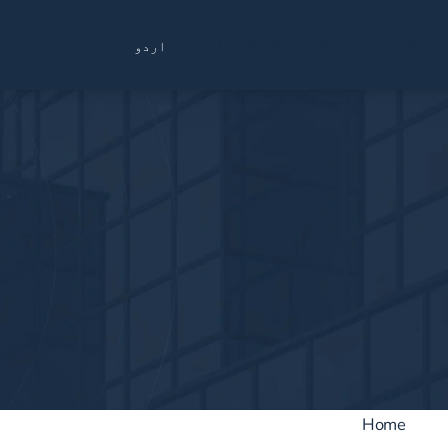
Find a Location
Schedule a Consultation
اردو
Home