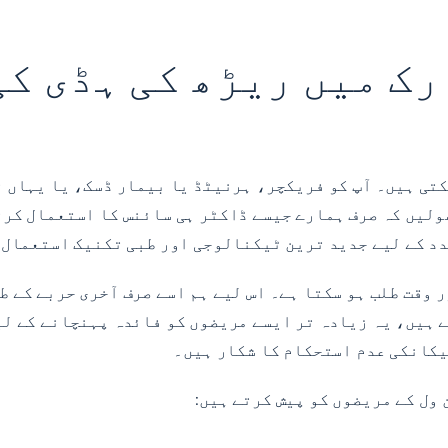
رک میں ریڑھ کی ہڈی ک
کتی ہیں۔ آپ کو فریکچر، ہرنیٹڈ یا بیمار ڈسک، یا یہاں ت
ھولیں کہ صرف ہمارے جیسے ڈاکٹر ہی سائنس کا استعمال کرت
دد کے لیے جدید ترین ٹیکنالوجی اور طبی تکنیک استعمال 
 وقت طلب ہو سکتا ہے۔ اس لیے ہم اسے صرف آخری حربے کے ط
ے ہیں، یہ زیادہ تر ایسے مریضوں کو فائدہ پہنچانے کے لی
یکانکی عدم استحکام کا شکار ہیں۔
ول کے مریضوں کو پیش کرتے ہیں: