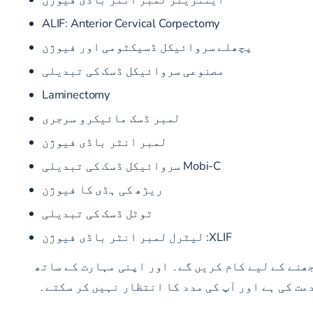
ALIF: Anterior Cervical Corpectomy
پچھلے سروائیکل ڈسیکٹومی اور فیوژن
مصنوعی سروائیکل ڈسک کی تبدیلی
Laminectomy
لمبر ڈسک مائیکرو سرجری
لمبر انٹر باڈی فیوژن
Mobi-C سروائیکل ڈسک کی تبدیلی
ریڑھ کی ہڈی کا فیوژن
ٹوٹل ڈسک کی تبدیلی
XLIF:
لیٹرل لمبر انٹر باڈی فیوژن
ھنے کے لیے کام کریں گے۔ اور اپنی مہارت کے ساتھ
مت کی ہے اور آپ کی مدد کا انتظار نہیں کر سکتے۔