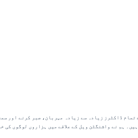
ے تمام ڈاکٹرز زیادہ سے زیادہ مہربان، صبر کرنے اور سمج
یں۔ ہم نے واشنگٹن ویل کے علاقے میں ہزاروں لوگوں کی خد