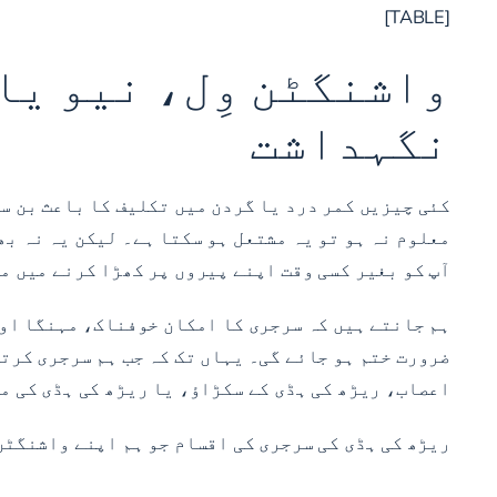
[TABLE]
واشنگٹن وِل، نیو یا
نگہداشت
کئی چیزیں کمر درد یا گردن میں تکلیف کا باعث بن س
معلوم نہ ہو تو یہ مشتعل ہو سکتا ہے۔ لیکن یہ نہ ب
آپ کو بغیر کسی وقت اپنے پیروں پر کھڑا کرنے میں م
ہم جانتے ہیں کہ سرجری کا امکان خوفناک، مہنگا اور
ضرورت ختم ہو جائے گی۔ یہاں تک کہ جب ہم سرجری کرت
اعصاب، ریڑھ کی ہڈی کے سکڑاؤ، یا ریڑھ کی ہڈی کی م
ریڑھ کی ہڈی کی سرجری کی اقسام جو ہم اپنے واشنگٹن 