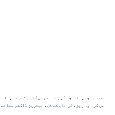
سب سے اچھی بات: جب آپ ہمارے پاس آئیں گے، تو ہمار
مل کر، وہ ریڑھ کی ہڈی کے کچھ بہترین ڈاکٹر بناتے ہ