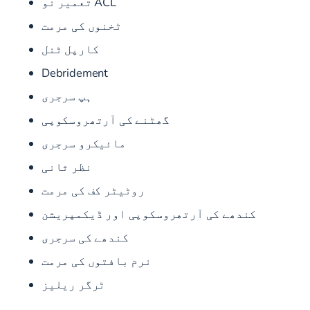
ACL تعمیر نو
ٹخنوں کی مرمت
کارپل ٹنل
Debridement
ہپ سرجری
گھٹنے کی آرتھروسکوپی
مائیکرو سرجری
نظر ثانی
روٹیٹر کف کی مرمت
کندھے کی آرتھروسکوپی اور ڈیکمپریشن
کندھے کی سرجری
نرم بافتوں کی مرمت
ٹرگر ریلیز