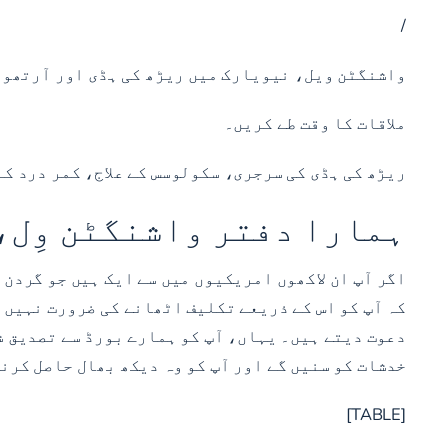
/
واشنگٹن ویل، نیویارک میں ریڑھ کی ہڈی اور آرتھو
ملاقات کا وقت طے کریں۔
ریڑھ کی ہڈی کی سرجری، سکولوسس کے علاج، کمر درد کے
ہمارا دفتر واشنگٹن وِل،
اگر آپ ان لاکھوں امریکیوں میں سے ایک ہیں جو گردن 
دعوت دیتے ہیں۔ یہاں، آپ کو ہمارے بورڈ سے تصدیق ش
خدشات کو سنیں گے اور آپ کو وہ دیکھ بھال حاصل کرنے
[TABLE]