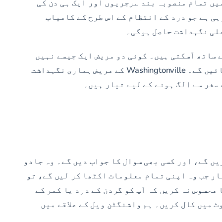
یں تمام منصوبہ بند سرجریوں اور ایک ہی دن کی
ی ہے جو درد کے انتظام کے اس طرح کے کامیاب
علی نگہداشت حاصل ہوگی۔
 کے ساتھ آسکتی ہیں۔ کوئی دو مریض ایک جیسے نہیں
ہیں۔ ہمارے ساتھ آپ کا تجربہ آپ کی مخصوص ضروریات پر منحصر ہوگا۔ آپ کے مشورے اور علاج آپ کو فراہم کیے جائیں گے۔ Washingtonville کے مریض ہماری نگہداشت
 سفر سے الگ ہونے کے لیے تیار ہیں۔
یں گے، اور کسی بھی سوال کا جواب دیں گے۔ وہ جادو
ار جب وہ اپنی تمام معلومات اکٹھا کر لیں گے، تو
 محسوس نہ کریں کہ آپ کو گردن کے درد یا کمر کے
ٹ میں کال کریں۔ ہم واشنگٹن ویل کے علاقے میں