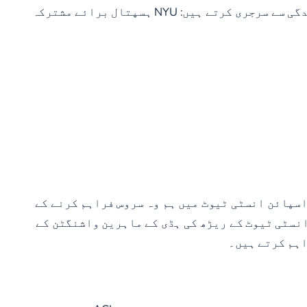
کے حوالے سے متعدد علمی اشاعتیں تصنیف کی ہیں۔ یہاں تک کہ وہ ہمارے قومی درجہ بندی کے ہسپتال میں باقاعدگی سے سرجری کرتے ہیں: NYU ہسپتال برائے مشترکہ
اسپائن انسٹی ٹیوٹ میں ہم وہ سروس فراہم کرنے کے
نسٹی ٹیوٹ کے ریڑھ کی ہڈی کے ماہرین واشنگٹن کے
اہم کرتے ہیں۔