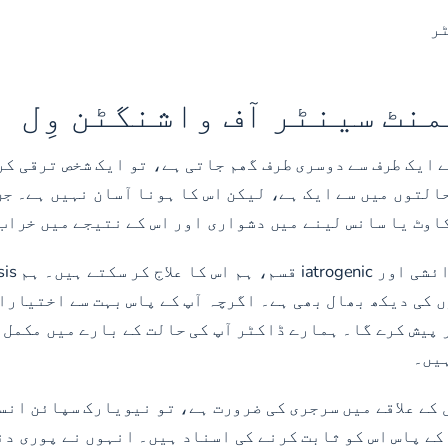
ٹر
نٹ سینٹر آف واشنگٹن وِل
ے ایک طرف سے دوسری طرف گھم جاتی ہے، تو ایک شخص ترقی ک
التوں میں سے ایک ہے، لیکن اس کا ہونا آسان نہیں ہے۔ جن
اوٹ یا سانس لینے میں دشواری اور اس کے نتیجے میں خراب 
 کی دیکھ بھال بھی ہے۔ اگرچہ آپ کے پاس بہت سے اختیارات
 پیش کرے گا۔ ہمارے ڈاکٹر آپ کی حالت کے بارے میں مکمل 
ہیں۔
ل کے علاقے میں سرجری کی ضرورت ہے، تو نیویارک سپائن ان
کے پاس اس کو ثابت کرنے کی اسناد ہیں۔ انہوں نے پوری دن