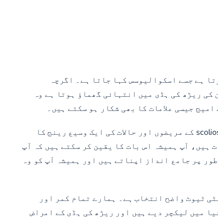
رتا ہے جسے اسکوالیوسس کہا جاتا ہے۔ اگرچہ
 کی ریڑھ کی ہڈی میں انتہائی گھماؤ ہوتا ہے وہ
امیج جیسی علامات کا بھی شکار ہو سکتے ہیں۔
چاہے آپ کا سکلیوسس عام idiopathic قسم کا ہو یا پیدائشی اور iatrogenic قسم، ہم اس کا علاج کر سکتے ہیں۔ ہم scoliosis کے مریضوں اور حالات کی ایک وسیع رینج کا
 ہیں، آپ ہمیشہ اس بات کا یقین کر سکتے ہیں کہ آپ
طور پر جامع انداز اپناتے ہیں اور ہمیشہ آپ کو وہ
سٹی ٹیوٹ واضح انتخاب ہے۔ ہمارے تمام کمر اور
یا میں لیکچر دیے ہیں اور ریڑھ کی ہڈی کے امراض