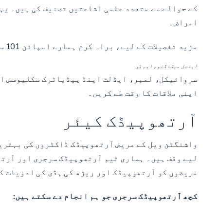
امراض۔
مزید تفصیلات کے لیے، براہ کرم ہمارے اسپائن 101 سیکشن سے رجوع کریں۔
اینجل میکاگنو، ایم ڈی
سروائیکل، لمبر، ایڈلٹ اینڈ پیڈیاٹرک سکلیوسس اور
اپنی ملاقات کا وقت طے کریں۔
آرتھوپیڈک کیئر
واشنگٹن ویل کے مریض آرتھوپیڈک ڈاکٹروں کی بہترین 
لیے وقف ہیں۔ ہماری ٹیم آرتھوپیڈک سرجری اور آرتھ
مریضوں کو آرتھوپیڈک اور ریڑھ کی ہڈی کی ادویات ک
کچھ آرتھوپیڈک سرجری جو ہم انجام دے سکتے ہیں: