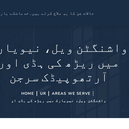
حالات جن کا ہم علاج کرتے ہیں۔
خدمات
کے بارے
واشنگٹن ویل، نیویار
میں ریڑھ کی ہڈی اور
آرتھوپیڈک سرجن
HOME
UR
AREAS WE SERVE
واشنگٹن ویل، نیویارک میں ریڑھ کی ہڈی او