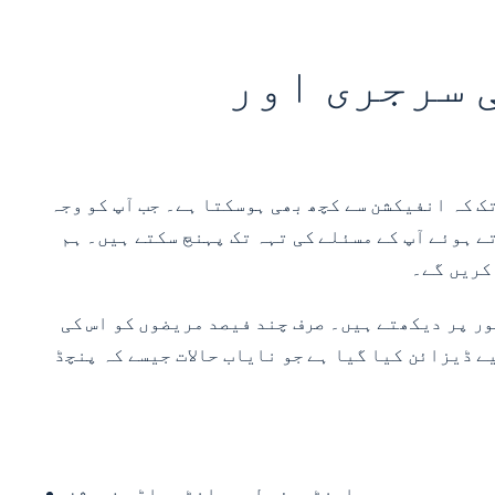
ی سرجری اور
ک کہ انفیکشن سے کچھ بھی ہوسکتا ہے۔ جب آپ کو وجہ
ے ہوئے آپ کے مسئلے کی تہہ تک پہنچ سکتے ہیں۔ ہم
کریں گے۔
ور پر دیکھتے ہیں۔ صرف چند فیصد مریضوں کو اس کی
ے ڈیزائن کیا گیا ہے جو نایاب حالات جیسے کہ پنچڈ
اینٹریئر لمبر انٹر باڈی فیوژن