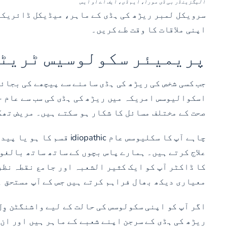
الیگزینڈر بی ڈی مورا، ایم ڈی، ایف اے او ایس
سرویکل لمبر ریڑھ کی ہڈی کے ماہر، میڈیکل ڈائریک
اپنی ملاقات کا وقت طے کریں۔
پریمیئر سکولوسیس ٹریٹم
جب کسی شخص کی ریڑھ کی ہڈی سامنے سے پیچھے کی بجائ
اسکوالیوسس امریکہ میں ریڑھ کی ہڈی کی سب سے عام ح
صحت کے مختلف مسائل کا شکار ہو سکتے ہیں۔ مریض تھک
علاج کرتے ہیں۔ ہمارے پاس بچوں کے ساتھ ساتھ بالغوں
کا ڈاکٹر آپ کو ایک کثیر الشعبہ اور جامع نقطہ نظر
معیاری دیکھ بھال فراہم کرتے ہیں جس کے آپ مستحق 
اگر آپ کو اپنی سکولوسس کی حالت کے لیے واشنگٹن وِ
ریڑھ کی ہڈی کے سرجن اپنے شعبے کے ماہر ہیں اور ان 