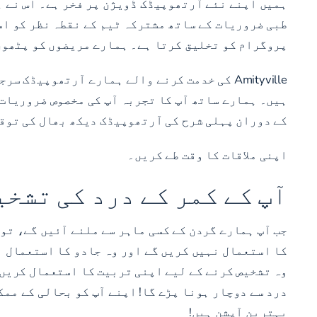
ہمیں اپنے نئے آرتھوپیڈک ڈویژن پر فخر ہے۔ اس نے 
طبی ضروریات کے ساتھ مشترکہ ٹیم کے نقطہ نظر کو اس
پروگرام کو تخلیق کرتا ہے۔ ہمارے مریضوں کو پٹھوں
Amityville کی خدمت کرنے والے ہمارے آرتھوپی
کے دوران پہلی شرح کی آرتھوپیڈک دیکھ بھال کی توقع 
اپنی ملاقات کا وقت طے کریں۔
آپ کے کمر کے درد کی تشخی
جب آپ ہمارے گردن کے کسی ماہر سے ملنے آئیں گے، تو 
کا استعمال نہیں کریں گے اور وہ جادو کا استعمال ن
وہ تشخیص کرنے کے لیے اپنی تربیت کا استعمال کریں گ
درد سے دوچار ہونا پڑے گا! اپنے آپ کو بحالی کے ممک
بہترین آپشن ہیں!