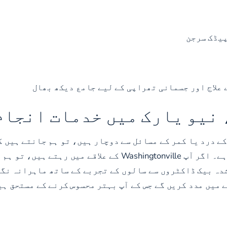
پیڈک سرجن
 علاج اور جسمانی تھراپی کے لیے جامع دیکھ بھال
 نیو یارک میں خدمات انجام
کے درد یا کمر کے مسائل سے دوچار ہیں، تو ہم جانتے ہیں 
دہ بیک ڈاکٹروں سے سالوں کے تجربے کے ساتھ ماہرانہ نگہ
 میں مدد کریں گے جس کے آپ بہتر محسوس کرنے کے مستحق ہی