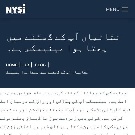
نشانیاں آپ کے گھٹنے میں
پھٹا ہوا مینیسکس ہے۔
HOME
UR
BLOG
نشانیاں آپ کے گھٹنے میں پھٹا ہوا مینیسک
مینیسکس کو پھاڑنا گھٹنے کی سب سے عام چوٹوں میں سے
ایک ہے۔ مینیسکس آپ کی پنڈلی اور ران کے درمیان ایک
نرم کارٹلیج ڈسک ہے جو آپ کے گھٹنے کو کشن اور مستحکم
کرتی ہے۔ کوئی بھی زبردست موڑ یا گھماؤ پھٹے ہوئے
مینیسکس کا سبب بن سکتا ہے، خاص طور پر اضافی وزن کے
ساتھ۔ اس آرٹیکل میں، ہم پھٹے ہوئے مینیسکس کی علامات