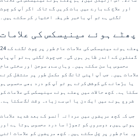
اور علاج کے بارے میں بات کریں گے تاکہ اگر آپ کو چوٹ
لگتی ہے تو آپ باخبر طریقہ اختیار کر سکتے ہیں۔
پھٹے ہوئے مینیسکس کی علامات
پھٹے ہوئے مینیسکس کی علامات عام طور پر چوٹ لگنے کے 24
گھنٹوں کے اندر ظاہر ہوں گی۔ جب چوٹ لگتی ہے تو آپ پاپ
محسوس یا سن سکتے ہیں۔ وہاں سے، سوجن اور سختی عام
علامات ہیں۔ جب آپ اپنی ٹانگ کو مکمل طور پر منتقل کرنے
یا بڑھانے کی کوشش کرتے ہو تو آپ کو درد بھی محسوس ہو
سکتا ہے۔ کچھ حالات میں پھٹے ہوئے مینیسکس کی علامات کو
شروع ہونے میں ایک دن یا اس سے زیادہ وقت لگ سکتا ہے۔
جب کہ کچھ مریضوں میں مردانہ آنسو کے بعد شدید علامات
ہوتی ہیں، دوسروں کو تھوڑا سا درد محسوس ہوتا ہے اور
وہ عام طور پر چل سکتے ہیں۔ کچھ مریضوں کو علامات اتنی