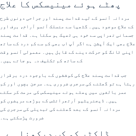
پھٹے ہوئے مینیسکس کا علاج
مردانہ آنسو کے لیے قدامت پسند اور جراحی دونوں طرح
کے علاج موجود ہیں۔ گٹھیا سے منسلک آنسو آرام، برف اور
جسمانی تھراپی سے خود ہی ٹھیک ہو سکتا ہے۔ قدامت پسند
علاج بھی ایک آپشن ہے اگر آپ اب بھی کم سے کم درد کے ساتھ
اپنی ٹانگ کو حرکت دینے کے قابل ہیں۔ معمولی آنسو وقت
کے ساتھ کم تکلیف دہ ہو جاتے ہیں۔
جب قدامت پسند علاج کی کوششوں کے باوجود درد برقرار
رہتا ہے تو گھٹنے کی سرجری ضروری ہے۔ سرجن بچوں اور کم
عمر بالغوں میں پھٹے ہوئے مینیسکس کی مرمت کر سکتے
ہیں۔ ڈیجنریٹیو آرتھرائٹس کے بوڑھے مریضوں کو
مردانہ آنسو کے بعد گھٹنے کی تبدیلی کی سرجری کی
ضرورت پڑسکتی ہے۔
ڈاکٹر کو کب دیکھنا ہے۔