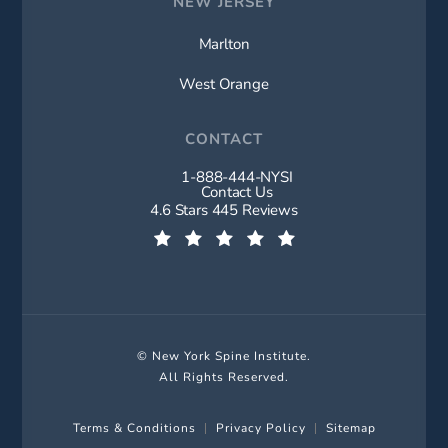
NEW JERSEY
Marlton
West Orange
CONTACT
1-888-444-NYSI
Call New York Spine Institute on t
Contact Us
New York Spine Institute reviews:
4.6 Stars 445 Reviews
(Opens in a new tab)
© New York Spine Institute.
All Rights Reserved.
Terms & Conditions
Privacy Policy
Sitemap