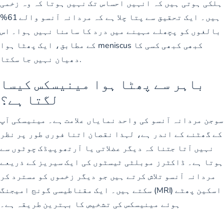
ہلکی ہوتی ہیں کہ انہیں احساس تک نہیں ہوتا کہ وہ زخمی
ہیں۔ ایک تحقیق سے پتا چلا ہے کہ
مردانہ آنسو والے 61%
بالغوں کو
پچھلے مہینے میں درد کا سامنا نہیں ہوا۔ اس
کے مطابق، ایک پھٹا ہوا meniscus کبھی کبھی کسی کا
دھیان نہیں جا سکتا.
باہر سے پھٹا ہوا مینیسکس کیسا
لگتا ہے؟
سوجن مردانہ آنسو کی واحد نمایاں علامت ہے۔ مینیسکی آپ
کے گھٹنے کے اندر ہے، لہذا نقصان اتنا فوری طور پر نظر
نہیں آتا جتنا کہ دیگر عضلاتی یا آرتھوپیڈک چوٹوں سے
ہوتا ہے۔ ڈاکٹرز موبلٹی ٹیسٹوں کی ایک سیریز کے ذریعے
مردانہ آنسو تلاش کرتے ہیں جو دیگر زخموں کو مسترد کر
سکتے ہیں۔ ایک مقناطیسی گونج امیجنگ (MRI) اسکین پھٹے
ہوئے مینیسکس کی تشخیص کا بہترین طریقہ ہے۔