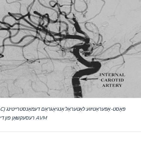
C) פּאָסט-אָפּעראַטיווע לאַטעראַל אַנגיאָגראַם דעמאַנסטרייטינג
רעסעקשאַן פון די AVM