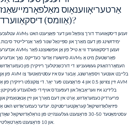
אַרטעריאָווענאָוס מאַלפאָרמיישאַנז
(אַוומס) דיסקאַווערד?
עטלעכע AVMs זענען דיסקאַווערד דורך צופאַל ווען דער פּאַציענט האט
ימידזשינג פון דעם מאַרך און ספּיינאַל שנור פֿאַר אַנרילייטיד סיבות.
אנדערע AVMs זענען דיסקאַווערד ווי אַ טייל פון אַן אפשאצונג פֿאַר
סיזשערז אָדער כעדייקס. נאָך אנדערע AVMs פאָרשטעלן מיט אַ
העמאָררהאַגיק געשעעניש. די דורכשניטלעך ריזיקירן פון כעמעראַדזש
פון אַן AVM בלייבט אונטער ויספאָרשונג, אָבער עס איז עסטימאַטעד צו
זיין צווישן 0.5 און 4 פּראָצענט פּער יאָר. די צוקונפֿט ריזיקירן פון אַ AVM
בלידינג איז וועריאַבאַל און דעפּענדס אויף די פאלגענדע פֿעיִקייטן:
פריערדיק כעמעראַדזש, אָרט אין דעם מאַרך און זייַן אַנאַטאַמיק און
פיזיאַלאַדזשיקאַל קעראַקטעריסטיקס. יעדער כעמעראַדזש האט אַ
עסטימאַטעד 30-50 פּראָצענט געלעגנהייַט פון נוראַלאַדזשיקאַל שאָדן
און 10 פּראָצענט מאָרטאַליטי.