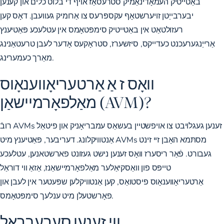
באַטייטיק העמאָדינאַמיק סטרעסאַז אויף די בלוט כלים און קענען
יבערבייַטן זויערשטאָף עקספּרעס צו אַרומיק געוועבן. דאָס קען
רעזולטאַט אין באַטייטיק סימפּטאָמס אין עטלעכע פּאַטיענץ
אַרייַנגערעכנט כעדייקס, סיזשערז, סטראָקעס אָדער לעבן טרעטאַנינג
מאַרך כעמערינג.
וואָס ז אַ אַרטעריאָווענאָוס
מאַלפאָרמיישאַן (AVM)?
רובֿ AVMs זענען געגלויבט צו אויפשטיין בעשאַס עמבריאָניק און פיטאַל
אַנטוויקלונג. דעריבער, פּאַטיענץ מיט AVMs מסתּמא האָבן זיי זינט
געבורט. פֿאַר ריסערז וואָס זענען נישט געזונט פארשטאנען, עטלעכע
טייפּס פון וואַסקיאַלער מאַלפאָרמיישאַנז, אַזאַ ווי דוראַל
אַרטעריאָווענאָוס פיסטואַס, קען אַנטוויקלען שפּעטער אין לעבן און
פאָרשטעלן מיט ענלעך סימפּטאָמס.
ווי זענען סערעבראַל