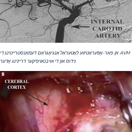
א) פאַר-אָפּעראַטיווע לאַטעראַל אַנגיאָגראַם דעמאַנסטרייטינג די AVM
נידוס און די אויבנאויפיקער דריינינג אָדער