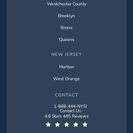
Westchester County
Brooklyn
Bronx
Queens
NEW JERSEY
Marlton
West Orange
CONTACT
1-888-444-NYSI
Call New York Spine Institute on t
Contact Us
New York Spine Institute reviews:
4.6 Stars 445 Reviews
(Opens in a new tab)