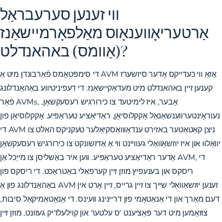
ווי זענען סערעבראַל
אַרטעריאָווענאָוס מאַלפאָרמיישאַנז
(אַוומס) באהאנדלט?
די סימפּטאָמס פֿאַרבונדן מיט אַ AVM אַזאַ ווי כעדייקס אָדער סיזשערז
קענען זיין באהאנדלט מיט מעדאַקיישאַנז. די דעפיניטיווע באַהאַנדלונג
פֿאַר AVMs, אָבער, איז לימיטעד צו כירורגיש רעסעקשאַן,
נעוראָינטערווענשאַנאַל אָקקלוסיאָן, ראַדיאַציע טעראַפּיע. אָקקלוסיאָן פון
די AVM ניצן קאַטאַטער באזירט ענדאָווואַסקיאַלער טעקניקס האלט צו
יוואַלוו און איז יוזשאַוואַלי געוויינט ווי אַ אַדזשונקט צו כירורגיש רעסעקשאַן
אָדער ראַדיאַציע טעראַפּיע. ווען איר באַשליסן צו מייַכל אַן AVM, די
ריסקס און בענעפיץ מוזן זיין קערפאַלי באַטראַכט. די ריסקס פון
באַהאַנדלונג פון אַ AVM זענען יוזשאַוואַלי שייך צו זיין גרייס, זיין אָרט אין
דעם מאַרך און די אַנאַטאַמי פון דריינינג וועינס. די אַנאַטאַמיקאַל סיבות,
צוזאַמען מיט דער פּאַציענט ‘ס עלטער און קוילעלדיק געזונט, מוזן זיין