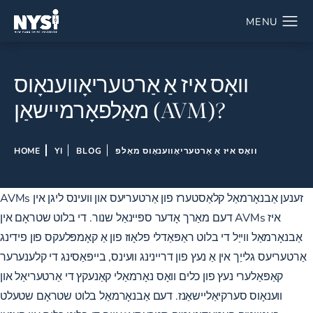
וואָס איז אַ אַרטעריאָווענאָוס
מאַלפאָרמיישאַן (AVM)?
וואָס איז אַ אַרטעריאָווענאָוס מאַלפ
BLOG
YI
HOME
AVMs זענען אַבנאָרמאַל קלאַסטערז פון אַרטעריעס און וועינס ליגן אין
דעם מאַרך אָדער ספּיינאַל שנור. די בלוט שטראָם אין AVMs איז
אַבנאָרמאַל ווייַל די בלוט ראַפּאַדלי פלאָוז פון אַ קאָמפּלעקס פון פידינג
אַרטעריעס גלייַך אין אַ נעץ פון דריינינג וועינס, בייפּאַסינג די קלענערער
קאַפּאַלערי נעץ פון כלים וואָס נאָרמאַלי קאַנעקץ די אַרטעריאַל און
ווענאָוס סערקיאַליישאַנז. דעם אַבנאָרמאַל בלוט שטראָם שטעלט