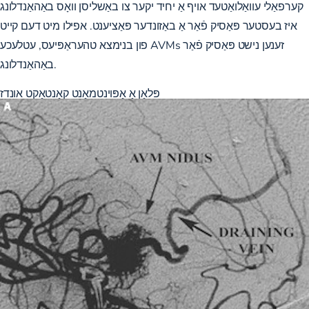
קערפאַלי עוואַלואַטעד אויף אַ יחיד יקער צו באַשליסן וואָס באַהאַנדלונג
איז בעסטער פּאַסיק פֿאַר אַ באַזונדער פּאַציענט. אפילו מיט דעם קייט
פון בנימצא טהעראַפּיעס, עטלעכע AVMs זענען נישט פּאַסיק פֿאַר
באַהאַנדלונג.
פּלאַן אַ אַפּוינטמאַנט
קאָנטאַקט אונדז