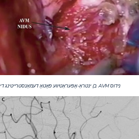
ב) ינטראַ-אָפּעראַטיווע פאָטאָ דעמאַנסטרייטינג די AVM נידוס