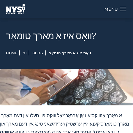
וואָס איז אַ מאַרך טומאָר?
וואָס איז אַ מאַרך טומאָר
BLOG
YI
HOME
א מאַרך אָנוווקס איז אַן אַבנאָרמאַל וווּקס פון סעלז אין דעם מאַרך.
מאַרך טומאָרס קענען זיין ערשטיק (ערידזשאַנייטינג אין דעם מאַרך און
זייַן קאַווערינגז) אָדער מעטאַסטאַטיק (פאַרשפּרייטן פון אַ אָנוווקס