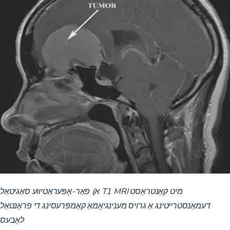
א) פאַר-אָפּעראַטיווע סאַגיטאַל T1 MRI מיט קאַנטראַסט
דעמאַנסטרייטינג אַ גרויס מענינגיאָמאַ קאַמפּרעסינג די פראָנטאַל
לאָבעס