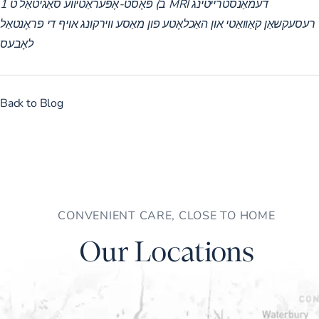
ב) פּאָסט-אָפּעראַטיווע סאַגיטאַל ט 1 MRI דעמאַנסטרייטינג
רעסעקשאַן קאַוואַטי און האַכלאָטע פון ​​מאַסע ווירקונג אויף די פראָנטאַל
לאָבעס
Back to Blog
CONVENIENT CARE, CLOSE TO HOME
Our Locations