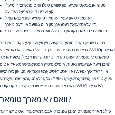
סטשוואַננאָמאַס שטייען פון שוואַנן סעלז וואָס פּראָדוצירן מיעלין
קאַווערינג די קראַניאַל נערוועס.
דערמאָידס און עפּאַדערמאָידס שטייען פון אַבנאָרמאַלי
דיוועלאַפּמענאַל רעמנאַנץ פון הויט געוועב אין דעם מאַרך.
פּיטויטערי טומאָרס קומען פון סעלז וואָס מאַכן די פּיטויטערי דריז.
רובֿ ערשטיק מאַרך טומאָרס קענען זיין ווייַטער קלאַסאַפייד אין פיר
גראַדעס געגרינדעט דורך די וועלט געזונט ארגאניזאציע (WHO). גראַד I
טומאָרס זענען גוט און כירורגיש קיוראַבאַל, בשעת גראַד IV טומאָרס
האָבן זייער אַגרעסיוו נאַטור. א פּילאָסיטיק אַסטראָסיטאָמאַ איז אַ טיפּ
פון אַסטראָסיטאָמאַ וואָס איז גוט און כירורגיש (WHO גראַד איך). א
גליאָבלאַסטאָמאַ מולטיפאָרמע (GBM) איז אַ טיפּ פון אַסטראָסיטאָמאַ
וואָס איז העכסט ינווייסיוו מיט אַ גיך וווּקס קורס (WHO גראַד IV).
וואָס ז אַ מאַרך טומאָר?
פילע מאַרך טומאָרס האָבן גענעטיק אַבנאָרמאַלאַטיז וואָס טוישן זייער