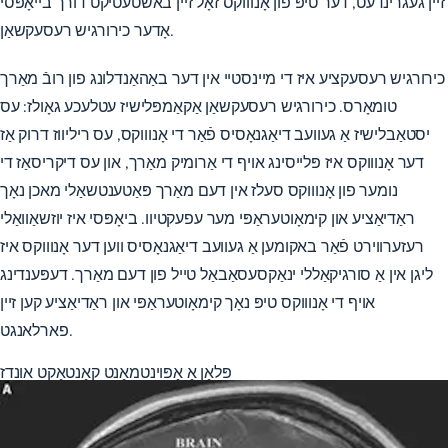
זיין געגרינדעט, דער טיפּ פון אָנוווקס זאָל זיין באשטעטיקט דורך בייאָפּסי
אָדער כירורגיש רעסעקשאַן.
כירורגיש רעסעקציע איז די מיינסטיי אין דער באַהאַנדלונג פון רובֿ מאַרך
טומאָרס. כירורגיש רעסעקשאַן אַקאַמפּלישיז עטלעכע גאָולז: עס
יסטאַבלישיז אַ געוועב דיאַגנאָסיס פֿאַר די אָנוווקס, עס ריליווז דרוק אַז
דער אָנוווקס איז פּלייסינג אויף די אַרומיק מאַרך, און עס דיקריסאַז די
נומער פון אָנוווקס סעלז אין דעם מאַרך פּאַטענטשאַלי מאכן נאָך
ראַדיאַציע און קימאָוטעראַפּי מער עפעקטיוו. ביאָפּסי איז יוזשאַוואַלי
רעזערווירט פֿאַר באקומען אַ געוועב דיאַגנאָסיס ווען דער אָנוווקס איז
ליגן אין אַ סורגיקאַללי ינאַקסעסאַבאַל טייל פון דעם מאַרך. דעפּענדינג
אויף די אָנוווקס טיפּ נאָך קימאָוטעראַפּי און ראַדיאַציע קען זיין
פארלאנגט.
פּלאַן אַ אַפּוינטמאַנט
קאָנטאַקט אונדז