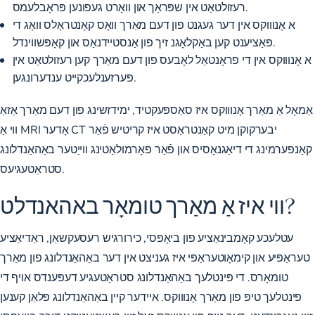
רעזולטאַט אין שפּראַך און וואָרט געפונען פּראָבלעמס.
א אָנוווקס אין דער געגנט פון דעם מאַרך וואָס קאָנטראָלס וואָג די
פּאַציענט קען באַקלאָגנ זיך פון אַנסטיידנאַס און קאָפּשווינדל.
א אָנוווקס אין די פראָנטאַל לאָבעס פון דעם מאַרך קען רעזולטאַט אין
פּערזענלעכקייט ענדערונגען.
אַמאָל אַ מאַרך אָנוווקס איז סאַספּעקטיד, ימידזשינג פון דעם מאַרך אַזאַ
ווי אַ MRI אָדער CT יבערקוקן מיט קאַנטראַסט איז קריטיש פֿאַר
קאַנפערמינג די דיאַגנאָסיס און פֿאַר פאָרמולאַטינג ווייַטער באַהאַנדלונג
סטראַטעגיעס.
ווי איז אַ מאַרך טומאָר באהאנדלט?
עטלעכע קאָמבינאַציע פון ​​​​ביאָפּסי, כירורגיש רעסעקשאַן, ראַדיאַציע
טעראַפּיע און קימאָוטעראַפּי איז געניצט אין דער באַהאַנדלונג פון מאַרך
טומאָרס. די פּינטלעך באַהאַנדלונג סטראַטעגיע דעפּענדס אויף די
פּינטלעך טיפּ פון מאַרך אָנוווקס. איידער קיין באַהאַנדלונג פּלאַן קענען