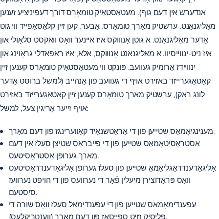
אנדערש אין דעם גוף). מעטאַסטאַיק טומאָרס דורך דעפֿיניציע זענען
מאַליגנאַנט. ערשטיק מאַרך טומאָרס, אָבער, קען זיין קלאַסאַפייד ווי גוט
אָדער מאַליגנאַנט. א גוטן אָנוווקס איז איינער וואָס וואקסט סלאָולי און
איז ניט-ינווייסיוו. א מאַליגנאַנט אָנוווקס, אלא, איז ראַפּאַדלי גראָוינג און
ינוויידז אַרומיק געוועב. פּונקט ווי מעטאַסטאַיק טומאָרס קענען זיין
קאַטאַגערייזד באזירט אויף די געוועב פון אָנהייב (למשל ברוסט אָדער
לונג ראַק), ערשטיק מאַרך טומאָרס קענען זיין קאַטאַגערייזד באזירט
אויף זייער אָריגין צעל, למשל:
מענינגיאָמאַס שטייען פון די אַראַטשנאָיד קאַווערינגז פון דעם מאַרך.
אַסטראָסיטאָמאַס שטייען פון די פייבראַס שטיצן סעלז אין דעם
מאַרך גערופן אַסטראָסיטעס.
אָליגאָדענדראָגליאָמאַ שטייען פון סעלז גערופן אָליגאַדענדראָסיטעס
וואָס פּראָדוצירן מיעלין פֿאַר די נערוועס פון די הויפט נערוועז
סיסטעם.
עפּענדימאָמאַס שטייען פון די עפּענדימאַל סעלז וואָס שורה די
פליסיק מיט ספּייסאַז פון דעם מאַרך (ווענטריקלעס).