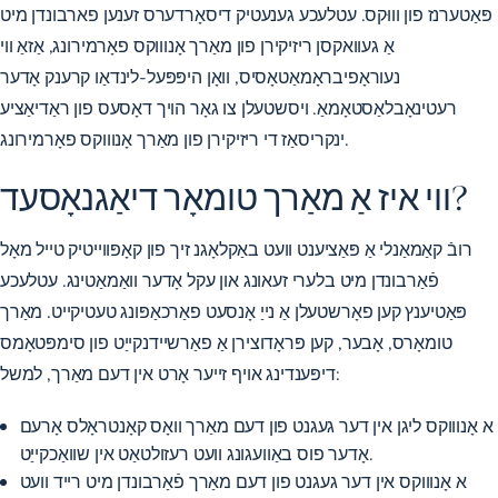
פּאַטערנז פון וווּקס. עטלעכע גענעטיק דיסאָרדערס זענען פארבונדן מיט
אַ געוואקסן ריזיקירן פון מאַרך אָנוווקס פאָרמירונג, אַזאַ ווי
נעוראָפיבראָמאַטאָסיס, וואָן היפּפּעל-לינדאַו קרענק אָדער
רעטינאָבלאַסטאָמאַ. ויסשטעלן צו גאָר הויך דאָסעס פון ראַדיאַציע
ינקריסאַז די ריזיקירן פון מאַרך אָנוווקס פאָרמירונג.
ווי איז אַ מאַרך טומאָר דיאַגנאָסעד?
רובֿ קאַמאַנלי אַ פּאַציענט וועט באַקלאָגנ זיך פון קאָפּווייטיק טייל מאָל
פֿאַרבונדן מיט בלערי זעאונג און עקל אָדער וואַמאַטינג. עטלעכע
פּאַטיענץ קען פאָרשטעלן אַ נייַ אָנסעט פאַרכאַפּונג טעטיקייט. מאַרך
טומאָרס, אָבער, קען פּראָדוצירן אַ פאַרשיידנקייַט פון סימפּטאָמס
דיפּענדינג אויף זייער אָרט אין דעם מאַרך, למשל:
א אָנוווקס ליגן אין דער געגנט פון דעם מאַרך וואָס קאָנטראָלס אָרעם
אָדער פוס באַוועגונג וועט רעזולטאַט אין שוואַכקייַט.
א אָנוווקס אין דער געגנט פון דעם מאַרך פֿאַרבונדן מיט רייד וועט