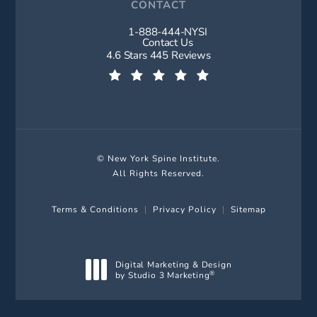
CONTACT
1-888-444-NYSI
Call New York Spine Institute on t
Contact Us
New York Spine Institute reviews:
4.6 Stars 445 Reviews
(Opens in a new tab)
© New York Spine Institute.
All Rights Reserved.
Terms & Conditions
Privacy Policy
Sitemap
Digital Marketing & Design
by Studio 3 Marketing
®
(opens in a new tab)