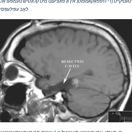
טעטיקייט (די היפּפּאָקאַמפּוס) אין אַ פּאַציענט מיט קלאַסיש טעמפּעראַל
לאָב עפּילעפּסי