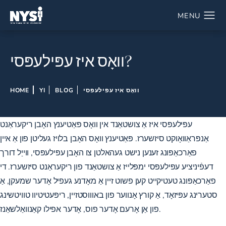
וואָס איז עפּילעפּסי?
וואָס איז עפּילעפּסי
BLOG
YI
HOME
עפּילעפּסי איז אַ צושטאַנד אין וואָס פּאַטיענץ האָבן ריקעראַנט
אַנפּראַוואָוקט סיזשערז. פּאַטיענץ וואָס האָבן בלויז געליטן פון אַ איין
פאַרכאַפּונג זענען נישט געהאלטן צו האָבן עפּילעפּסי, ווייַל דורך
דעפֿיניציע עפּילעפּסי ימפּלייז אַ צושטאַנד פון ריקעראַנט סיזשערז. די
פאַרכאַפּונג טעטיקייט קען פשוט זיין אַ מאָדנע געפיל אָדער שמעקן, אַ
סטערינג עפּיזאָד, אַ קורץ אָנווער פון באוווסטזיין, ריפּעטיטיוו טוויטשינג
פון אַן אָרעם אָדער פוס, אָדער אפילו קאַנוואַלשאַנז.