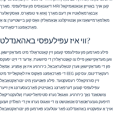
דיאַגנאָסיס פון עפּילעפּסי. מאַרך MRI קען אויך באַווייַזן אַנאַטאַמיקאַל
אַבנאָרמאַלאַטיז אין דעם מאַרך (אַזאַ ווי טומאָרס, וואַסקיאַלער
מאַלפאָרמיישאַנז און אַנטוויקלונג אַנאַמאַליז) וואָס קען ביישטייערן צו אַ
פאַרכאַפּונג דיסאָרדער.
ווי איז עפּילעפּסי באהאנדלט?
פילע פארמען פון עפּילעפּסי קענען זיין קאַנטראָולד מיט מעדאַקיישאַן.
ווען מעדאַקיישאַן פיילז צו קאָנטראָלירן די סיזשערז, אָדער די זייַט יפעקס
פון די מעדאַקיישאַן ווערן ינטאַלעראַבאַל, כירורגיע איז אַן אָפּציע. אַמאָל
די פאַרכאַפּונג פאָקוס איז לאָוקאַלייזד מיט EEG רעקאָרדינגס, עס קען
זיין סורגיקאַללי רעסעקטעד. פילע פּאַטיענץ מיט ינטראַקטאַבאַל
עפּילעפּסי קענען דערפאַרונג באַטייַטיק פֿאַרבעסערונג אין זייער
צושטאַנד נאָך כירורגיע. וואַגאַל נערוו סטימיאַלייטערז (עלעקטריקאַל
דויפעק גענעראַטאָרס אַטאַטשט צו די וואַגוס נערוו אין די האַלדז) זענען
אויך אַ עפעקטיוו באַהאַנדלונג פֿאַר עטלעכע פארמען פון ינטראַקטאַבאַל