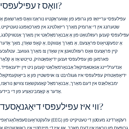
וואָס ז עפּילעפּסי?
עפּילעפּסי ערייזאַז פון גרופּע פון ​​אָווועראַקטיוו נוראַנז וואָס פאַרשאַפן אַ
שטערונג אין די אַרומיק מאַרך ריזאַלטינג אין פאַרכאַפּונג טעטיקייט.
עפּילעפּסי קענען רעזולטאַט פון אַ אַבנאָרמאַלאַטי אין מאַרך אַנטוויקלונג,
אַ ינפעקטיאָוס פּראָצעס, אַ מאַרך אָנוווקס, אַ קאָפּ שאָדן, מאַך אָדער
קיין פּראָצעס וואָס רעזולטאטן אין שאָדן צו מאַרך געוועב. עטלעכע
פארמען פון עפּילעפּסי זענען ידיאָפּאַטהיק, טייַטש אַז אַ קלאָר
אַנדערלייינג אַנאַטאַמיקאַל אַבנאָרמאַלאַטי קענען ניט זיין יידענאַפייד.
ידיאָפּאַטהיק עפּילעפּסי איז געגלויבט צו אויפשטיין פון אַ בייאָוקעמיקאַל
ימבאַלאַנס אין דעם מאַרך, אַבנאָרמאַל קאַנעקשאַנז צווישן נוראַנז,
אָדער אַ קאָמבינאַציע פון ​​​​די ביידע.
ווי איז עפּילעפּסי דיאַגנאָסעד?
עלעקטראָענסעפאַלאָגראַפי (EEG) רעקאָרדינג מעסטן די טעטיקייט פון
גרופּעס פון נוראַנז אין דעם מאַרך, און איז די מיינסטיי אין באַשטעטיקן אַ