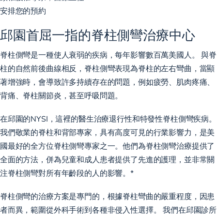
安排您的預約
邱園首屈一指的脊柱側彎治療中心
脊柱側彎是一種使人衰弱的疾病，每年影響數百萬美國人。 與脊
柱的自然前後曲線相反，脊柱側彎表現為脊柱的左右彎曲，當顯
著增強時，會導致許多持續存在的問題，例如疲勞、肌肉疼痛、
背痛、脊柱關節炎，甚至呼吸問題。
在邱園的NYSI，這裡的醫生治療退行性和特發性脊柱側彎疾病。
我們敬業的脊柱和背部專家，具有高度可見的行業影響力，是美
國最好的全方位脊柱側彎專家之一。他們為脊柱側彎治療提供了
全面的方法，併為兒童和成人患者提供了先進的護理，並非常關
注脊柱側彎對所有年齡段的人的影響。*
脊柱側彎的治療方案是專門的，根據脊柱彎曲的嚴重程度，因患
者而異，範圍從外科手術到各種非侵入性選擇。 我們在邱園診所