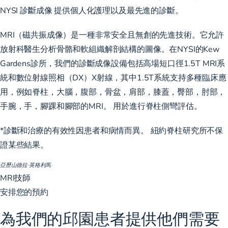
NYSI
診斷成像
提供個人化護理以及最先進的診斷。
MRI（磁共振成像）是一種非常安全且無創的先進技術。它允許
放射科醫生分析骨骼和軟組織解剖結構的圖像。在NYSI的Kew
Gardens診所，我們的診斷成像設備包括高場短口徑1.5T MRI系
統和數位射線照相（DX）X射線，其中1.5T系統支持多種臨床應
用，例如脊柱，大腦，腹部，骨盆，肩部，膝蓋，臀部，肘部，
手腕，手，腳踝和腳部的MRI。 用於進行脊柱側彎評估。
*診斷和治療的有效性因患者和病情而異。 紐約脊柱研究所不保
證某些結果。
亞歷山德拉·英格利馬
MRI技師
安排您的預約
為我們的邱園患者提供他們需要