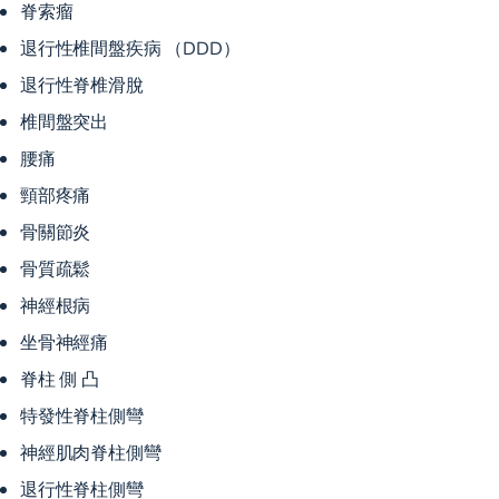
脊索瘤
退行性椎間盤疾病 （DDD）
退行性脊椎滑脫
椎間盤突出
腰痛
頸部疼痛
骨關節炎
骨質疏鬆
神經根病
坐骨神經痛
脊柱 側 凸
特發性脊柱側彎
神經肌肉脊柱側彎
退行性脊柱側彎