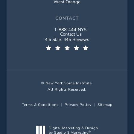
West Orange
CONTACT
1-888-444-NYSI
Call New York Spine Institute on t
Contact Us
New York Spine Institute reviews:
4.6 Stars 445 Reviews
(Opens in a new tab)
© New York Spine Institute.
All Rights Reserved.
Terms & Conditions
Privacy Policy
Sitemap
Digital Marketing & Design
by Studio 3 Marketing
®