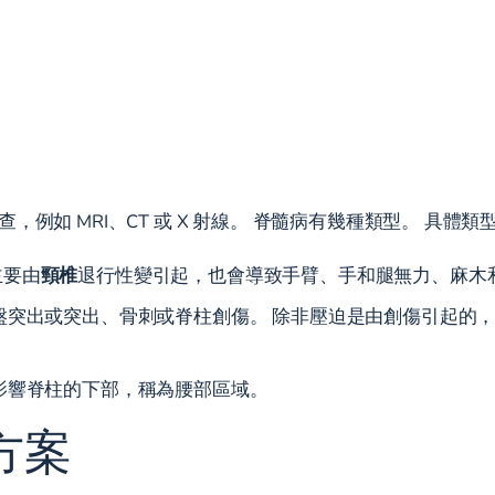
例如 MRI、CT 或 X 射線。 脊髓病有幾種類型。 具體
主要由
頸椎
退行性變引起，也會導致手臂、手和腿無力、麻木
盤突出或突出、骨刺或脊柱創傷。 除非壓迫是由創傷引起的，
影響脊柱的下部，稱為腰部區域。
方案