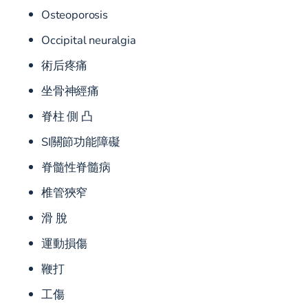
Osteoporosis
Occipital neuralgia
術后疼痛
坐骨神經痛
脊柱 側 凸
SI關節功能障礙
脊髓性脊髓病
椎管狹窄
滑 脫
運動損傷
鞭打
工傷