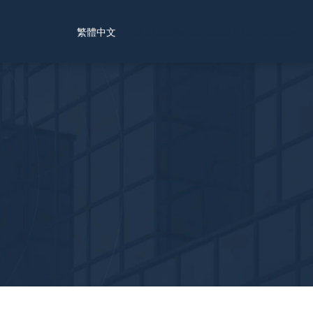
Find a Location
Schedule a Consultation
繁體中文