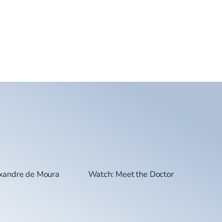
exandre de Moura
Watch: Meet the Doctor