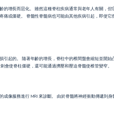
齡的增長而惡化。 雖然這種脊柱疾病通常與老年人有關，但
疼痛或僵硬。 脊髓性脊髓病也可能由其他疾病引起，即使它
損引起的。 隨著年齡的增長，脊柱中的椎間盤會縮短並開始凸
骨刺會使脊柱僵硬，還可能通過擠壓和壓迫脊髓使椎管變窄。
成像服務進行 MRI 來診斷。 由於脊髓將神經衝動傳遞到