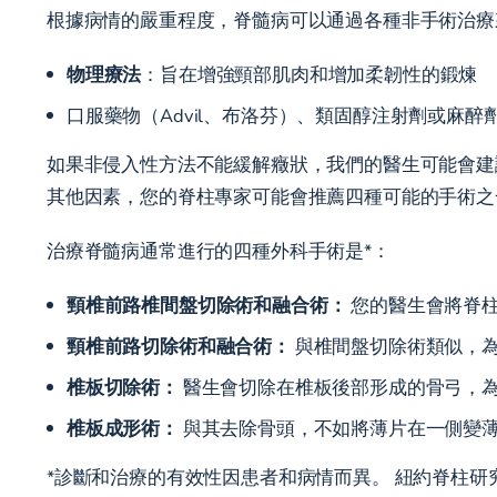
根據病情的嚴重程度，脊髓病可以通過各種非手術治療
物理療法
：旨在增強頸部肌肉和增加柔韌性的鍛煉
口服藥物（Advil、布洛芬）、類固醇注射劑或麻
如果非侵入性方法不能緩解癥狀，我們的醫生可能會建
其他因素，您的脊柱專家可能會推薦四種可能的手術
治療脊髓病通常進行的四種外科手術是*：
頸椎前路椎間盤切除術和融合術：
您的醫生會將脊柱
頸椎前路切除術和融合術：
與椎間盤切除術類似，
椎板切除術：
醫生會切除在椎板後部形成的骨弓，
椎板成形術：
與其去除骨頭，不如將薄片在一側變薄
*診斷和治療的有效性因患者和病情而異。 紐約脊柱研