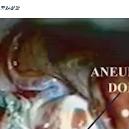
通前動脈瘤