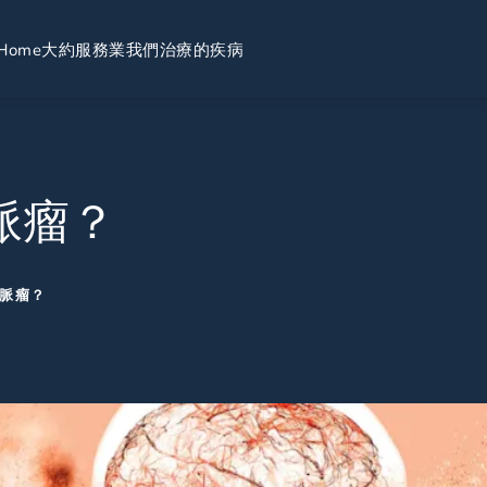
Home
大約
服務業
我們治療的疾病
脈瘤？
脈瘤？