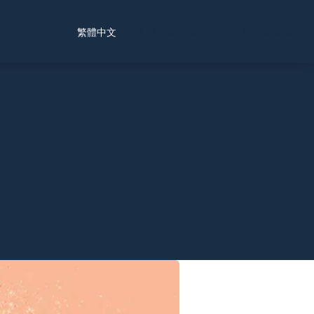
Find a Location
Schedule a Consultation
繁體中文