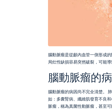
腦動脈瘤是從顱內血管一側形成的
局灶性缺損容易突然破裂，可能導
腦動脈瘤的
腦動脈瘤的病因尚不完全清楚。 
如：多囊腎病、纖維肌發育不良和
脈瘤，稱為真菌性動脈瘤，甚至可