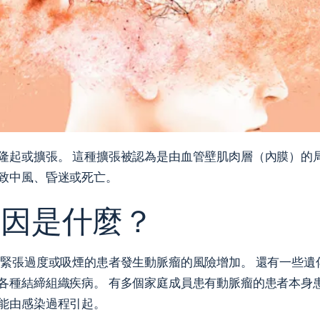
隆起或擴張。 這種擴張被認為是由血管壁肌肉層（內膜）的
致中風、昏迷或死亡。
病因是什麼？
肺緊張過度或吸煙的患者發生動脈瘤的風險增加。 還有一些
各種結締組織疾病。 有多個家庭成員患有動脈瘤的患者本身
能由感染過程引起。