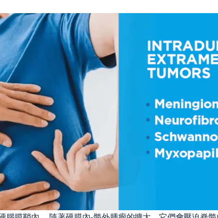
硬腦膜鞘內。 隨著硬膜內-髓外腫瘤的擴大，它們會壓迫脊髓