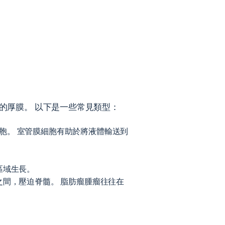
的厚膜。 以下是一些常見類型：
胞。 室管膜細胞有助於將液體輸送到
區域生長。
之間，壓迫脊髓。 脂肪瘤腫瘤往往在