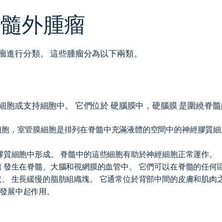
內髓外腫瘤
瘤進行分類。 這些腫瘤分為以下兩類。
細胞或支持細胞中。 它們位於
硬腦膜中，硬腦膜
是圍繞脊髓
細胞
，室管膜細胞是排列在脊髓中充滿液體的空間中的神經膠質細
膠質細胞中形成
。 脊髓中的這些細胞有助於神經細胞正常運作。
瘤
發生在脊髓、大腦和視網膜的血管中。 它們可以在脊髓的任何
狀、
生長緩慢的脂肪組織塊
。 它通常位於背部中間的皮膚和肌肉
發展中起作用。