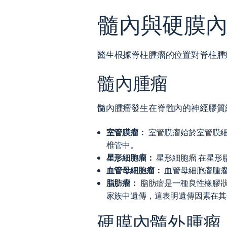
髓內與硬膜
醫生根據脊柱腫瘤的位置對脊柱腫
髓內腫瘤
髓內腫瘤發生在脊髓內的神經膠質
室管膜瘤：
室管膜瘤始於室管膜
椎管中。
星形細胞瘤：
星形細胞瘤
在星形
血管母細胞瘤：
血管母細胞瘤腫
脂肪瘤：
脂肪瘤是一種良性橡膠
家族中遺傳，這表明遺傳因素在其
硬膜內髓外腫瘤