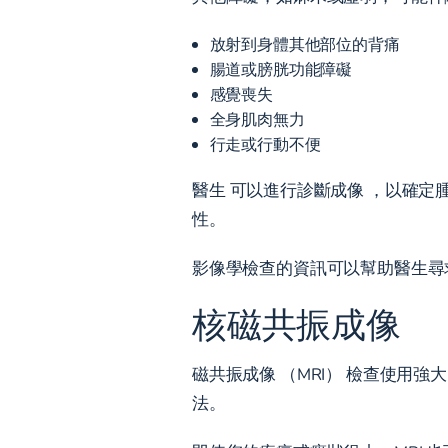
放射到身體其他部位的背痛
腸道或膀胱功能障礙
感覺喪失
全身肌肉無力
行走或行動不便
醫生
可以進行診斷成像
，以確定腫
性。
影像學檢查的資訊可以幫助醫生尋
核磁共振成像
磁共振成像 （MRI） 檢查使用
法。