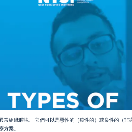
異常組織腫塊。 它們可以是惡性的（癌性的）或良性的（非
療方案。