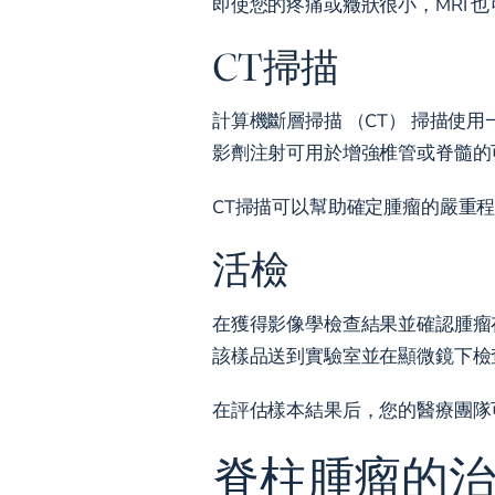
即使您的疼痛或癥狀很小，MRI
CT掃描
計算機斷層掃描 （CT） 掃描使
影劑注射可用於增強椎管或脊髓的
CT掃描可以幫助確定腫瘤的嚴重程
活檢
在獲得影像學檢查結果並確認腫瘤
該樣品送到實驗室並在顯微鏡下檢
在評估樣本結果后，您的醫療團隊
脊柱腫瘤的