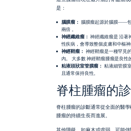
是：
腦膜瘤：
腦膜瘤起源於腦膜——包
兩倍
。
神經纖維瘤：
神經纖維瘤是
沿著
性疾病，會導致整個皮膚和中樞神
神經鞘瘤：
神經鞘瘤是一種罕見
內。 大多數
神經鞘瘤腫瘤是良性
粘液頭狀室管膜瘤：
粘液細管膜室
且通常保持良性。
脊柱腫瘤的
脊柱腫瘤的診斷通常從全面的醫學
腫瘤的持續生長而進展。
其他障礙，如麻木或虛弱，可能伴