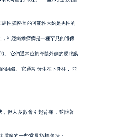
非癌性腦膜瘤
的可能性大約是男性的
上，神經纖維瘤病是一種罕見的遺傳
胞。 它們通常位於脊髓外側的硬腦膜
圍的組織。 它通常
發生在下脊柱，
並
狀，但大多數會引起背痛，並隨著
柱腫瘤的一些常見指標
包括：