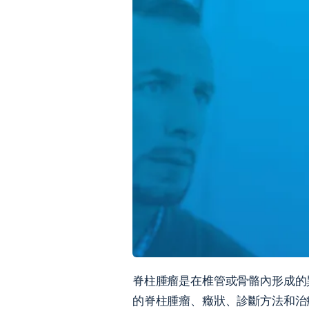
脊柱腫瘤是在椎管或骨骼內形成的
的脊柱腫瘤、癥狀、診斷方法和治