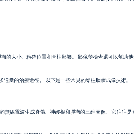
瘤的大小、精確位置和脊柱影響。 影像學檢查還可以幫助
求適當的治療途徑。 以下是一些常見的脊柱腫瘤成像技術。
強大的無線電波生成脊髓、神經根和腫瘤的三維圖像。 它往往