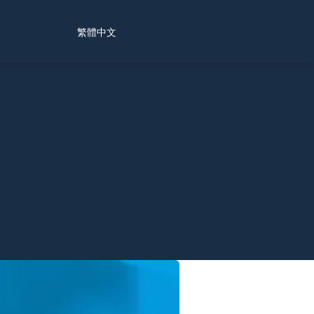
Find a Location
Schedule a Consultation
繁體中文