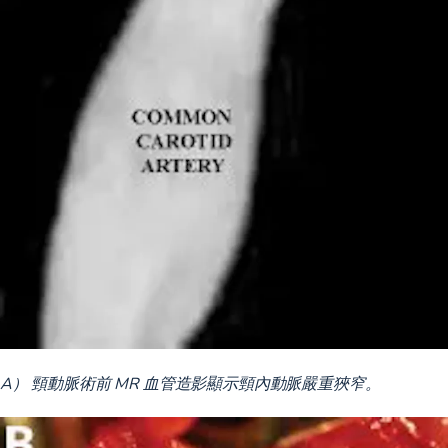
A） 頸動脈術前 MR 血管造影顯示頸內動脈嚴重狹窄。