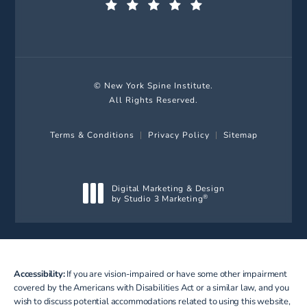
(Opens in a new tab)
© New York Spine Institute.
All Rights Reserved.
Terms & Conditions
Privacy Policy
Sitemap
Digital Marketing & Design
by Studio 3 Marketing
®
(opens in a new tab)
Accessibility:
If you are vision-impaired or have some other impairment
covered by the Americans with Disabilities Act or a similar law, and you
wish to discuss potential accommodations related to using this website,