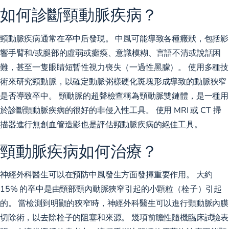
如何診斷頸動脈疾病？
頸動脈疾病通常在卒中后發現。 中風可能導致各種癥狀，包括影
響手臂和/或腿部的虛弱或癱瘓、意識模糊、言語不清或說話困
難，甚至一隻眼睛短暫性視力喪失（一過性黑朦）。 使用多種技
術來研究頸動脈，以確定動脈粥樣硬化斑塊形成導致的動脈狹窄
是否導致卒中。 頸動脈的超聲檢查稱為頸動脈雙鏈體，是一種用
於診斷頸動脈疾病的很好的非侵入性工具。 使用 MRI 或 CT 掃
描器進行無創血管造影也是評估頸動脈疾病的絕佳工具。
頸動脈疾病如何治療？
神經外科醫生可以在預防中風發生方面發揮重要作用。 大約
15% 的卒中是由頸部頸內動脈狹窄引起的小顆粒（栓子）引起
的。 當檢測到明顯的狹窄時，神經外科醫生可以進行頸動脈內膜
切除術，以去除栓子的阻塞和來源。 幾項前瞻性隨機臨床試驗表