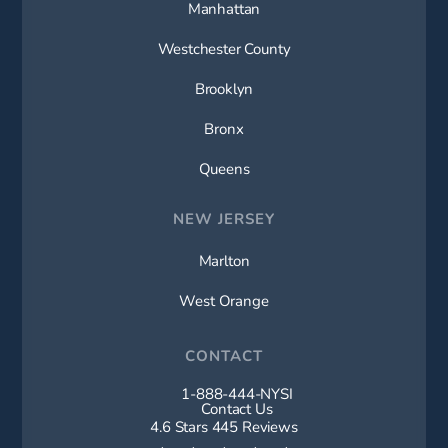
Manhattan
Westchester County
Brooklyn
Bronx
Queens
NEW JERSEY
Marlton
West Orange
CONTACT
1-888-444-NYSI
Call New York Spine Institute on t
Contact Us
New York Spine Institute reviews:
4.6 Stars 445 Reviews