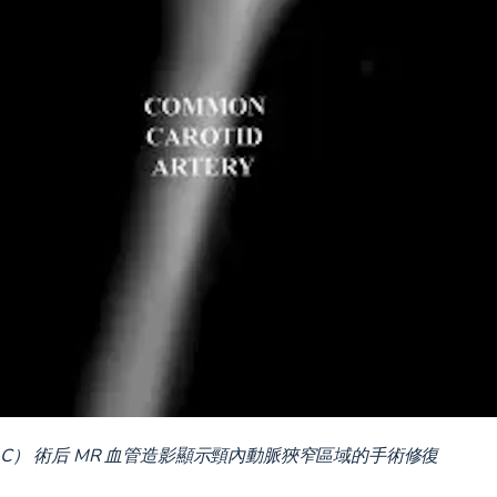
C） 術后 MR 血管造影顯示頸內動脈狹窄區域的手術修復