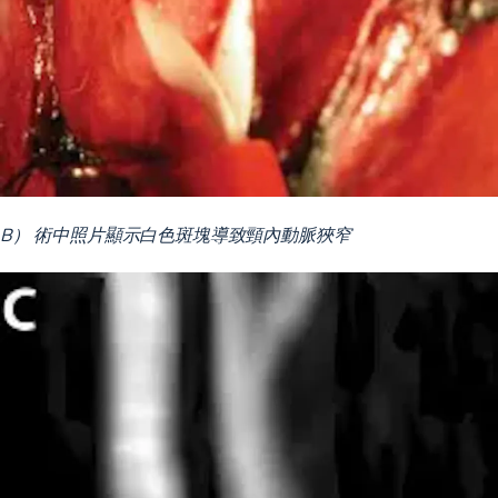
B） 術中照片顯示白色斑塊導致頸內動脈狹窄