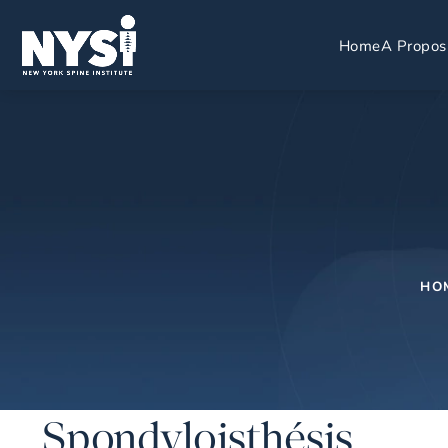
Home
A Propos
HO
Spondyloisthésis