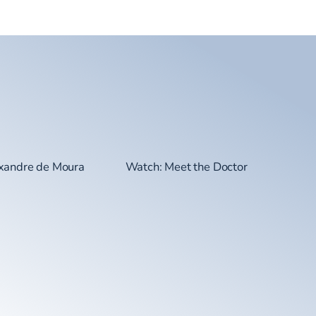
exandre de Moura
Watch: Meet the Doctor