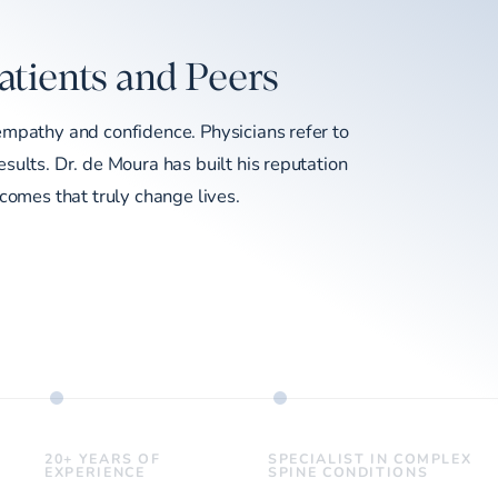
atients and Peers
empathy and confidence. Physicians refer to
sults. Dr. de Moura has built his reputation
tcomes that truly change lives.
20+ YEARS OF
SPECIALIST IN COMPLEX
EXPERIENCE
SPINE CONDITIONS