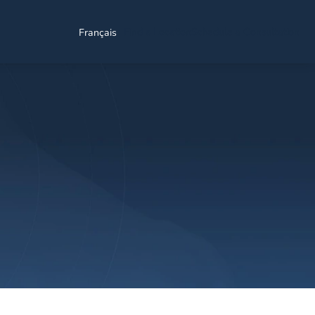
Find a Location
Schedule a Consultation
Français