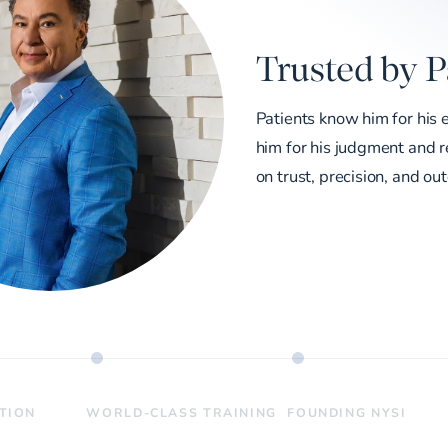
Trusted by P
Patients know him for his 
him for his judgment and re
on trust, precision, and ou
ATION
WORLD-CLASS TRAINING
FOUNDING NYSI