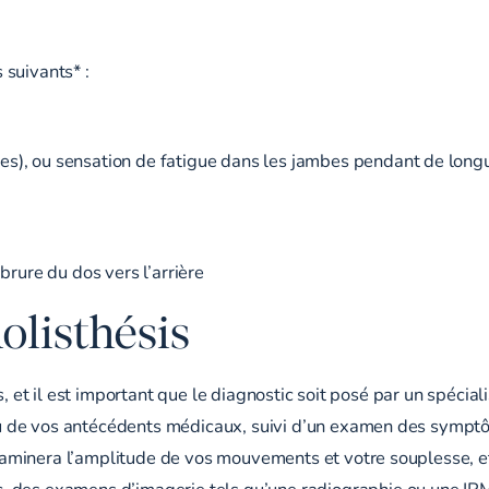
 suivants* :
es), ou sensation de fatigue dans les jambes pendant de long
brure du dos vers l’arrière
olisthésis
, et il est important que le diagnostic soit posé par un spéciali
 de vos antécédents médicaux, suivi d’un examen des symptô
minera l’amplitude de vos mouvements et votre souplesse, et
c, des
examens d’imagerie
tels qu’une radiographie ou une IRM