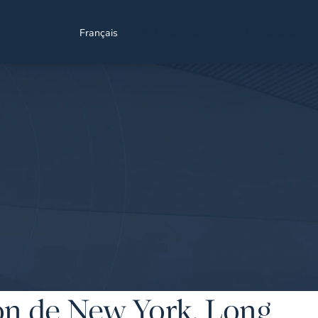
Find a Location
Schedule a Consultation
Français
N
ion de New York, Long