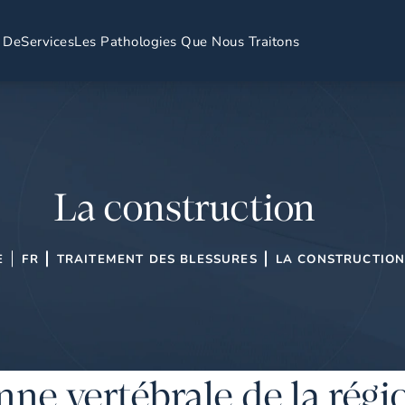
 De
Services
Les Pathologies Que Nous Traitons
La construction
E
FR
TRAITEMENT DES BLESSURES
LA CONSTRUCTIO
onne vertébrale de la rég