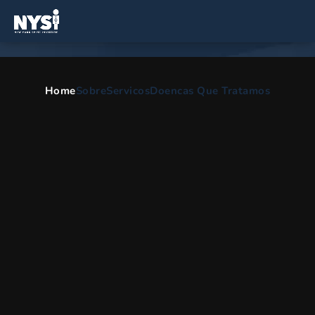
Home
Sobre
Servicos
Doencas Que Tratamos
Lesão no pulso
HOME
PT
DIVISAO ORTOPEDICA
LESAO NO PULSO
Lesão no pulso
Há muitos motivos para a dor no pulso, mas algumas das
causas mais comuns são entorse ou tendinite do pulso. Devido
à complexidade da anatomia do punho, pode ser difícil
encontrar a causa principal de sua dor no punho. É por isso que