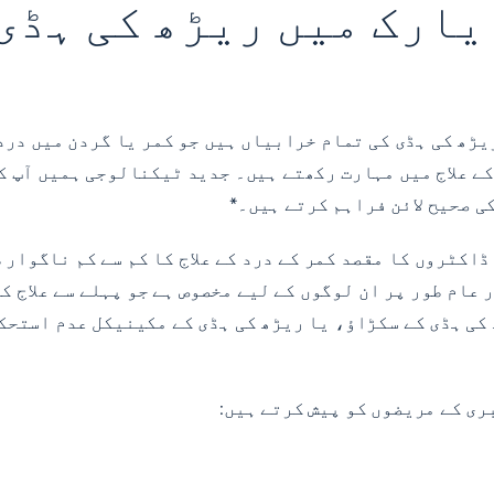
ارک میں ریڑھ کی ہڈی
ے علاج میں مہارت رکھتے ہیں۔ جدید ٹیکنالوجی ہمیں آپ کی
کی صحیح لائن فراہم کرتے ہیں۔*
ڈاکٹروں کا مقصد کمر کے درد کے علاج کا کم سے کم ناگوار
ر عام طور پر ان لوگوں کے لیے مخصوص ہے جو پہلے سے علاج 
کی ہڈی کے سکڑاؤ، یا ریڑھ کی ہڈی کے مکینیکل عدم استحک
ری کے مریضوں کو پیش کرتے ہیں: