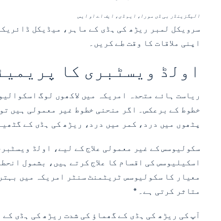
الیگزینڈر بی ڈی مورا، ایم ڈی، ایف اے او ایس
سرویکل لمبر ریڑھ کی ہڈی کے ماہر، میڈیکل ڈائریک
اپنی ملاقات کا وقت طے کریں۔
اولڈ ویسٹبری کا پریمیئ
ریاست ہائے متحدہ امریکہ میں لاکھوں لوگ اسکوالیوس
خطوط کے برعکس۔ اگر منحنی خطوط غیر معمولی ہیں تو 
پٹھوں میں درد، کمر میں درد، ریڑھ کی ہڈی کے گٹھیا
اسکیلیوسس کی اقسام کا علاج کرتے ہیں، بشمول انحطا
معیار کا سکولیوسس ٹریٹمنٹ سنٹر امریکہ میں بہترین
متاثر کرتی ہے۔ *
آپ کی ریڑھ کی ہڈی کے گھماؤ کی شدت ریڑھ کی ہڈی کے 