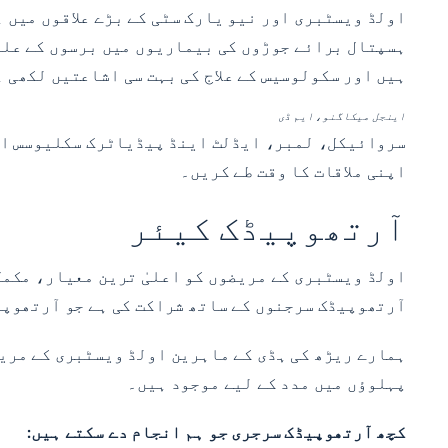
ہسپتال برائے جوڑوں کی بیماریوں میں برسوں کے علم 
ہیں اور سکولوسیس کے علاج کی بہت سی اشاعتیں لکھی ہیں۔ مزید تفص
اینجل میکاگنو، ایم ڈی
سروائیکل، لمبر، ایڈلٹ اینڈ پیڈیاٹرک سکلیوسس اور
اپنی ملاقات کا وقت طے کریں۔
آرتھوپیڈک کیئر
اولڈ ویسٹبری کے مریضوں کو اعلیٰ ترین معیار، مکم
آرتھوپیڈک سرجنوں کے ساتھ شراکت کی ہے جو آرتھوپی
ہمارے ریڑھ کی ہڈی کے ماہرین اولڈ ویسٹبری کے مریض
پہلوؤں میں مدد کے لیے موجود ہیں۔
کچھ آرتھوپیڈک سرجری جو ہم انجام دے سکتے ہیں: