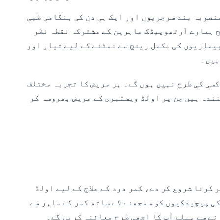
نصوبہ بند سرجریوں اور ایک ہی دن کی ہنگامی طبی
ح ہمارے آرتھوپیڈک ماہرین کے مشترکہ نقطہ نظر
ے پروگرام سے آتی ہے۔ ہم musculoskeletal نظام کی چوٹوں اور بیماریوں کی مکمل رینج سے نمٹنے کے لیے تیار اور
ہیں۔
کسی کی طرح نہیں ہوں گے۔ ہر مریض کا تجربہ مختلف
ندہ ہیں جن پر اولڈ ویسٹبری کے مریض بھروسہ کر
 کرنا شروع کر دے، کمر درد کے علاج کے لیے اولڈ
ہڈی کی پیچیدگیوں کو سمجھنے کے ساتھ کمر کے ماہر سے
نے سے پہلے آپ کا اچھی طرح معائنہ کریں گے۔