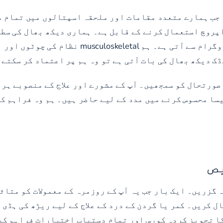
 جب ہمارے متعدد مقامات اور ملحقہ اسپتالوں میں تمام م
اپروچ استعمال کرنے کے قابل ہے۔ ہماری دیکھ بھال کی سط
اور اہداف اور ہمارے پریمیئر درد کے انتظام ک
ک دیکھ بھال کی بات آتی ہے تو وہ ہم پر اعتماد کر سکتے 
صورتحال کو سمجھیں۔ آپ کے مشورے اور علاج کے منصوبے ہر 
ا محسوس کرنے میں مدد کے لیے حاضر ہیں۔ ہم وہ فراہم کن
ص
 گزریں۔ ایک بار جب یہ آپ کے روزمرہ کے معمولات کو متاثر
وٹ کو کال کریں۔ کمر یا گردن کے درد کے علاج کے لیے ریڑھ کی 
کا تجویز کردہ کورس اور تمام دستیاب اختیارات فراہم کر