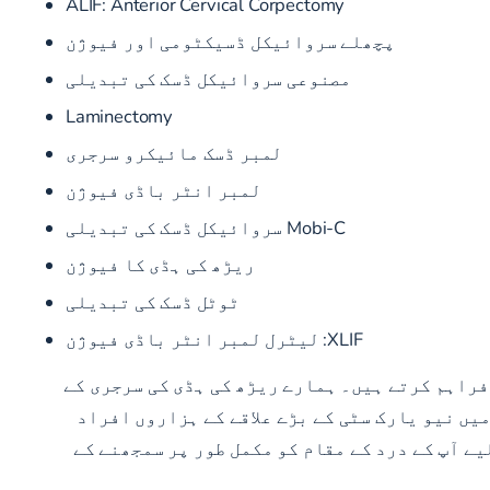
ALIF: Anterior Cervical Corpectomy
پچھلے سروائیکل ڈسیکٹومی اور فیوژن
مصنوعی سروائیکل ڈسک کی تبدیلی
Laminectomy
لمبر ڈسک مائیکرو سرجری
لمبر انٹر باڈی فیوژن
Mobi-C سروائیکل ڈسک کی تبدیلی
ریڑھ کی ہڈی کا فیوژن
ٹوٹل ڈسک کی تبدیلی
XLIF:
لیٹرل لمبر انٹر باڈی فیوژن
ھ بھال فراہم کرتے ہیں۔ ہمارے ریڑھ کی ہڈی کی سرجری کے
یں نیو یارک سٹی کے بڑے علاقے کے ہزاروں افراد
یے آپ کے درد کے مقام کو مکمل طور پر سمجھنے کے