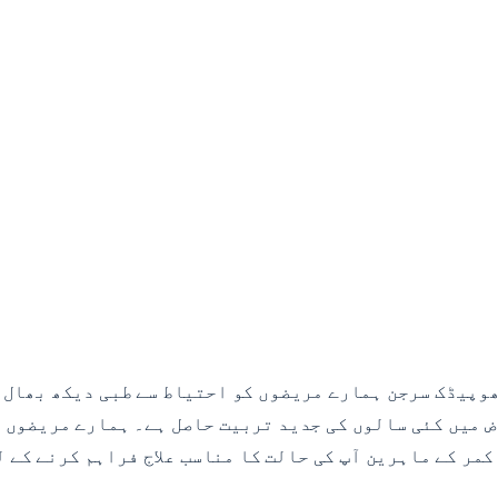
سے تصدیق شدہ آرتھوپیڈک سرجن ہمارے مریضوں کو احتیاط سے طبی دیک
 میں کئی سالوں کی جدید تربیت حاصل ہے۔ ہمارے مریضوں م
 کمر کے ماہرین آپ کی حالت کا مناسب علاج فراہم کرنے کے ل