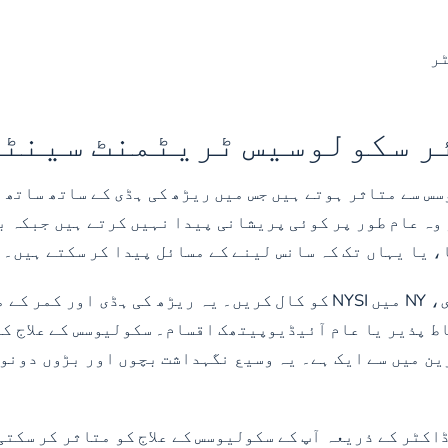
ٹر
ر سکولوسیس ٹریٹمنٹ سینٹ
س سے متاثر ہوتے ہیں جس میں ریڑھ کی ہڈی کے ساتھ ساتھ 
وہ عام طور پر کوئی پریشانی پیدا نہیں کرتے ہیں جبکہ ب
، یا یہاں تک کہ سانس لینے کے مسائل پیدا کر سکتے ہیں۔
سکولیوسس کے غیر معمولی علاج کے لیے، اولڈ ویسٹبری، NY میں NYSI کو کال ک
ط پذیر یا عام آئیڈیوپیتھک اقسام۔ سکولیوسس کے علاج کے
 میں سے ایک ہے۔ یہ وسیع نگہداشت بچوں اور بڑوں دونوں
ڈاکٹر کے ذریعہ آپ کے سکولیوسس کے علاج کو متاثر کر سکت