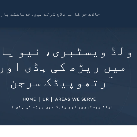
حالات جن کا ہم علاج کرتے ہیں۔
خدمات
کے بارے
ولڈ ویسٹبری، نیو یا
میں ریڑھ کی ہڈی اور
آرتھوپیڈک سرجن
HOME
UR
AREAS WE SERVE
اولڈ ویسٹبری، نیو یارک میں ریڑھ کی ہڈی ا