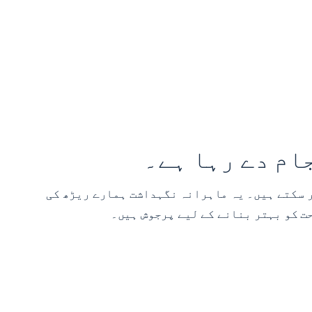
ام دے رہا ہے۔
توقع کر سکتے ہیں۔ یہ ماہرانہ نگہداشت ہمارے ریڑھ کی
ت کو بہتر بنانے کے لیے پرجوش ہیں۔