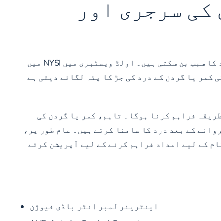
 کی سرجری اور
فریکچر، ہرنیٹڈ ڈسکس، بیمار ڈسکس، اور انفیکشن ریڑھ کی ہڈی کی تمام خرابیاں ہیں جو کمر یا گردن میں درد کا سبب بن سکتی ہیں۔ اولڈ ویسٹبری میں NYSI میں
 کمر یا گردن کے درد کی جڑ کا پتہ لگانے دیتی ہے
 طریقہ فراہم کرنا ہوگا۔ تاہم، کمر یا گردن کی
کروانے کے بعد درد کا سامنا کرتے ہیں۔ عام طور پر،
ام کے لیے امداد فراہم کرنے کے لیے آپریشن کرتے
اینٹریئر لمبر انٹر باڈی فیوژن