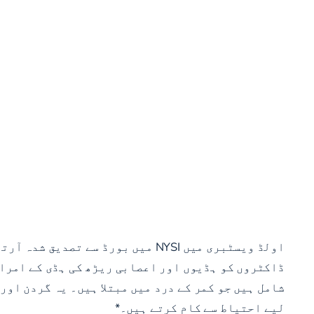
اولڈ ویسٹبری میں NYSI میں بورڈ 
ڈاکٹروں کو ہڈیوں اور اعصابی ریڑھ کی ہڈی کے امراض
شامل ہیں جو کمر کے درد میں مبتلا ہیں۔ یہ گردن اور
لیے احتیاط سے کام کرتے ہیں۔*