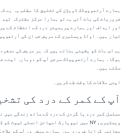
ہمارے آرتھوپیڈک ڈویژن کی تخلیق کا مطلب یہ ہے کہ
ضروریات کی بات آتی ہے تو ہمارا مرکز مشترکہ ٹیم 
تیار ہیں۔ اولڈ ویسٹبری کے مریض جب ان کی آرتھوپیڈ
ہم اس بات کو یقینی بناتے ہیں کہ ہر مریض کی منفرد 
ہوگا۔ ہمارے آرتھوپیڈک سرجن آپ کو دوبارہ اپنے جیس
سکتے ہیں۔
اپنی ملاقات کا وقت طے کریں۔
آپ کے کمر کے درد کی تشخی
مسلسل کمر درد یا گردن کے درد کے ساتھ زندگی میں نہ
ویسٹبری، NY میں نیویارک اسپائن انسٹی ٹی
معائنہ کرانا ضروری ہے۔ ہمارے پیشہ ور آپ کو علاج 