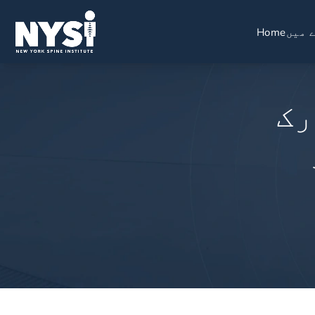
 میں
Home
رک