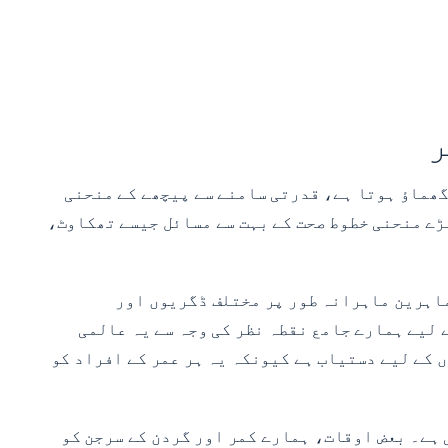
ر
گھماؤ ہوتا ہے، قدرتی سامنے سے پیچھے کے منحنی
ڑے منحنی خطوط صحت کے بہت سے مسائل جیسے تھکاوٹ،
ریں۔ یہ ریڑھ کی ہڈی اور کمر کے ماہرین ماہرانہ طور پر مختلف ڈگریوں اور
 لیے ہمارے جامع نقطہ نظر کی وجہ سے یہ عالمی
 کے لیے دستیاب ہے کیونکہ یہ ہر عمر کے افراد کو
ی ہے۔ بعض اوقات، ہمارے کمر اور گردن کے سرجن کو