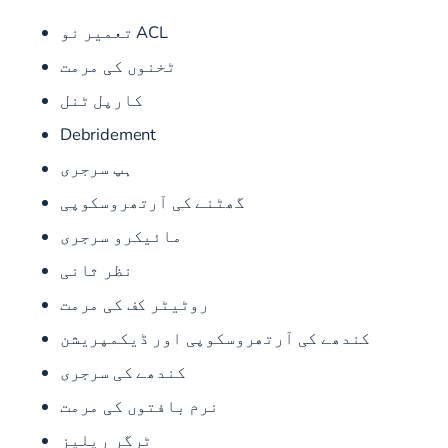
ACL تعمیر نو
ٹخنوں کی مرمت
کارپل ٹنل
Debridement
ہپ سرجری
گھٹنے کی آرتھروسکوپی
مائیکرو سرجری
نظر ثانی
روٹیٹر کف کی مرمت
کندھے کی آرتھروسکوپی اور ڈیکمپریشن
کندھے کی سرجری
نرم بافتوں کی مرمت
ٹرگر ریلیز