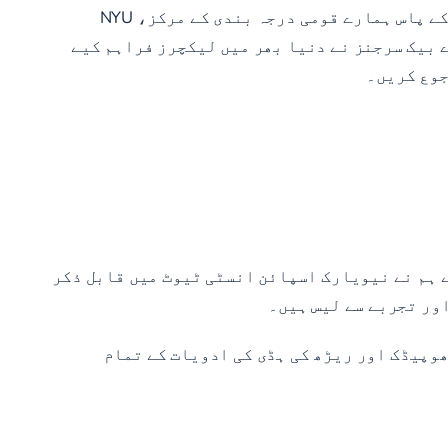
اولڈ ویسٹبری اور نیو یارک سٹی کے بڑے علاقوں میں ہمارے مریضوں کی سرجری کرنے کی ضرورت ہوگی۔ ان سرجنوں کے پاس ہمارے قومی درجہ بندی کے مرکز، NYU
 بیک سرجنز نے دنیا بھر میں لیکچرز فراہم کیے
 ہم نے نیویارک اسپائن انسٹی ٹیوٹ میں قابل ذکر
ور تجربے سے لیس ہیں۔
وپیڈک اور ریڑھ کی ہڈی کی ادویات کے تمام