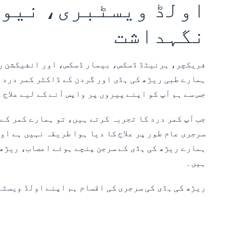
اولڈ ویسٹبری، نیو ی
نگہداشت
ہمارے طبی ریڑھ کی ہڈی اور گردن کے ڈاکٹر کمر درد ک
جس سے ہم آپ کو اپنے پیروں پر واپس آنے کے لیے علاج 
جب آپ کمر درد کا تجربہ کرتے ہیں، تو ہمارے کمر کے 
سرجری عام طور پر علاج کا دیا ہوا طریقہ نہیں ہے او
ہمارے ریڑھ کی ہڈی کے سرجن پنچے ہوئے اعصاب، ریڑھ 
ہیں۔
ریڑھ کی ہڈی کی سرجری کی اقسام ہم اپنے اولڈ ویسٹب