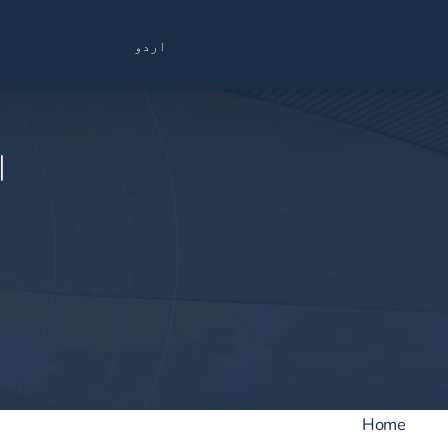
Find a Location
Schedule a Consultation
اردو
ا
Home