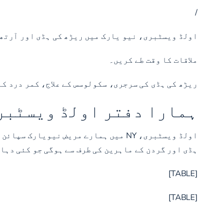
/
اولڈ ویسٹبری، نیو یارک میں ریڑھ کی ہڈی اور آرتھ
ملاقات کا وقت طے کریں۔
ریڑھ کی ہڈی کی سرجری، سکولوسس کے علاج، کمر درد کے
ہمارا دفتر اولڈ ویسٹبری
اولڈ ویسٹبری، NY میں ہمارے مریض نی
ہڈی اور گردن کے ماہرین کی طرف سے ہوگی جو کئی دہا
[TABLE]
[TABLE]