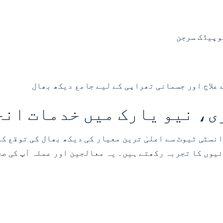
وپیڈک سرجن
 علاج اور جسمانی تھراپی کے لیے جامع دیکھ بھال
، نیو یارک میں خدمات انج
ویارک سپائن انسٹی ٹیوٹ سے اعلیٰ ترین معیار کی دیکھ بھال کی 
ئیوں کا تجربہ رکھتے ہیں۔ یہ معالجین اور عملہ آپ کی صح