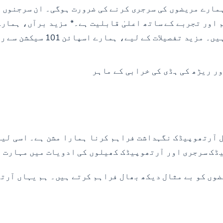
اور تجربے کے ساتھ اعلیٰ قابلیت ہے۔* مزید برآں، ہمارے
یلات کے لیے، ہمارے اسپائن 101 سیکشن سے رجوع کریں۔
 ریڑھ کی ہڈی کی خرابی کے ماہر
ل آرتھوپیڈک نگہداشت فراہم کرنا ہمارا مشن ہے۔ اسی لیے
ڈک سرجری اور آرتھوپیڈک کھیلوں کی ادویات میں مہارت ا
وں کو بے مثال دیکھ بھال فراہم کرتے ہیں۔ ہم یہاں آرتھ