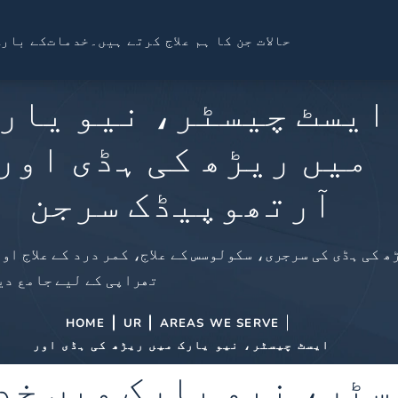
حالات جن کا ہم علاج کرتے ہیں۔
خدمات
کے بارے
ایسٹ چیسٹر، نیو یار
میں ریڑھ کی ہڈی اور
آرتھوپیڈک سرجن
ھ کی ہڈی کی سرجری، سکولوسس کے علاج، کمر درد کے علاج او
تھراپی کے لیے جامع دی
HOME
UR
AREAS WE SERVE
ایسٹ چیسٹر، نیو یارک میں ریڑھ کی ہڈی اور
سٹر، نیو یارک میں خد