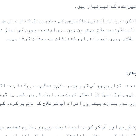
یں مدد کے لیے تیار ہیں۔
 کرنے والے آرتھوپیڈک سرجن کی دیکھ بھال کے لیے مریض پ
ے لیے کون سے علاج بہترین ہیں۔ ہم اپنے مریضوں کو اعلیٰ
علاج، ہمیں دوسرے فراہم کنندگان سے ممتاز کرتے ہیں۔
ص
ھ نہ گزاریں جو آپ کو روزمرہ کی زندگی سے روکتا ہے۔ اگر
 ڈاکٹروں سے ملنے کے لیے Eastchester، NY میں نیویارک اسپائن انسٹی ٹیوٹ سے راب
ی ہے۔ ہمارے پیشہ ور افراد آپ کو علاج کا تجویز کردہ ک
وٹ کریں اور آپ کو کوئی ایسا ٹیسٹ دیں جو ہماری تشخیص م
 سے لے کر سرجیکل مداخلت تک ہیں۔ ہم آپ کی انفرادی ضرور