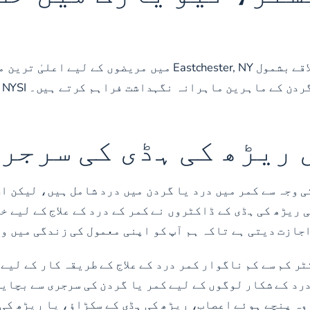
نیو یارک سپائن انسٹی ٹیوٹ سے نیو یارک کے پورے علاقے بشمول NY
د
کی وجہ سے کمر میں درد یا گردن میں درد شامل ہیں، لیکن 
۔ ایسٹ چیسٹر، NY میں ہمارے طبی ریڑھ کی ہڈی کے ڈاکٹروں نے کمر کے درد ک
اجازت دیتی ہے تاکہ ہم آپ کو اپنی معمول کی زندگی میں وا
ٹر کم سے کم ناگوار کمر درد کے علاج کے طریقہ کار کے لیے
ے درد کے شکار لوگوں کے لیے کمر یا گردن کی سرجری سے بچا
 وہ پنچے ہوئے اعصاب، ریڑھ کی ہڈی کے سکڑاؤ، یا ریڑھ کی