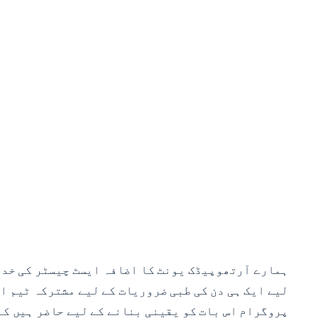
ہمارے آرتھوپیڈک یونٹ کا اضافہ ایسٹ چیسٹر کی خدم
لیے ایک ہی دن کی طبی ضروریات کے لیے مشترکہ ٹیم ا
پروگرام اس بات کو یقینی بنانے کے لیے حاضر ہیں کہ