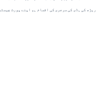
ریڑھ کی ہڈی کی سرجری کی اقسام ہم اپنے پورٹ چیسٹر