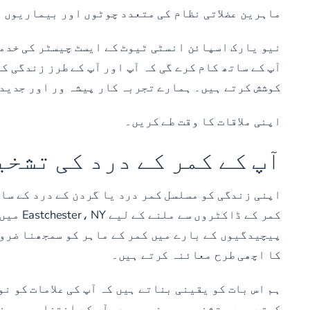
ماہرین عضلاتی نظام کی متعدد چوٹوں اور بیماریوں م
نیو یارک اسپائن انسٹی ٹیوٹ کے ایسٹ چیسٹر کی خدمت
آپ کے ساتھ کام کرے گی کہ آپ اور آپ کے طرز زندگی ک
کوشش کرتے ہیں۔ ہمارے تجربہ کار پیشہ ور اور جدید 
اپنی ملاقات کا وقت طے کریں۔
آپ کے کمر کے درد کی تشخی
اپنی زندگی کو مسلسل کمر درد یا گردن کے درد کے سات
کمر کے
پیچیدگیوں کے بارے میں کمر کے ماہر کو سمجھنا ضرور
کا اچھی طرح معائنہ کرتے ہیں۔
ہم اس بات کو یقینی بناتے ہیں کہ آپ کی علامات کو ن
کرتے ہیں۔ تشخیص پر منحصر ہے، آپ کے انتخاب بریسنگ