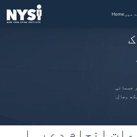
 میں
Home
ک
ر جسمانی
کھ بھال.
مات انجام دے رہا