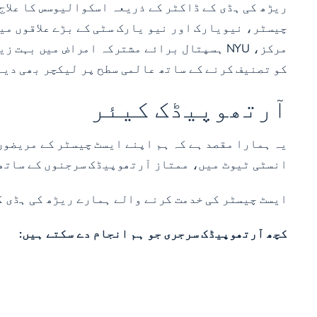
ریڑھ کی ہڈی کے ڈاکٹر کے ذریعہ اسکوالیوسس کا علاج 
چیسٹر، نیویارک اور نیو یارک سٹی کے بڑے علاقوں می
مرکز، NYU ہسپتال برائے مشترکہ امراض میں 
کو تصنیف کرنے کے ساتھ عالمی سطح پر لیکچر بھی دیے
آرتھوپیڈک کیئر
یہ ہمارا مقصد ہے کہ ہم اپنے ایسٹ چیسٹر کے مریضوں
انسٹی ٹیوٹ میں، ممتاز آرتھوپیڈک سرجنوں کے ساتھ 
ایسٹ چیسٹر کی خدمت کرنے والے ہمارے ریڑھ کی ہڈی ک
کچھ آرتھوپیڈک سرجری جو ہم انجام دے سکتے ہیں: