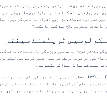
نسٹی ٹیوٹ میں بورڈ سے تصدیق شدہ آرتھوپیڈک سرجن ہمارے تمام 
ں اور ریڑھ کی ہڈی کے اعصابی عوارض میں سالوں کی جدید 
میں کمر درد کے ساتھ ہزاروں افراد نے حاصل کی ہیں۔ ہما
 حالت کا بہترین علاج پیش کیا جا سکے۔*
سکولوسیس ٹریٹمنٹ سینٹر
ں لوگوں کو متاثر کرتا ہے جس میں ریڑھ کی ہڈی کے ساتھ ساتھ
 عام طور پر کوئی پریشانی پیدا نہیں کرتے ہیں لیکن بڑے
انس لینے کے مسائل پیدا کر سکتے ہیں۔
غیر معمولی سکلیوسس کے علاج کے لیے، Eastchester، NY میں NYSI ملاحظہ کریں۔
جنریٹیو یا عام آئیڈیوپیتھک اقسام۔ ہمارا سکولیوسس ٹر
جہ سے بہترین ہے۔ ہماری وسیع نگہداشت بچوں اور بڑوں دون