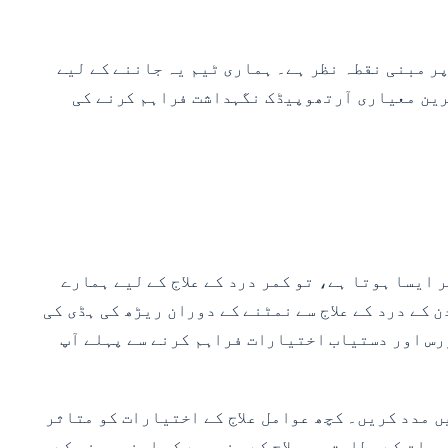
ر مبنی نقطہ نظر ہے۔ ہماری ٹیم یہ جاننے کے لیے
 ترین معیاری آرتھوپیڈک نگہداشت فراہم کرنے کی
 ایسا ہوتا ہے، تو کمر درد کے علاج کے لیے ہمارے
طہ کریں۔ کمر یا گردن کے درد کے علاج سے نمٹنے کے دوران ریڑھ کی ہڈی کی
ورس اور دستیاب اختیارات فراہم کرنے سے پہلے آپ
یں مدد کریں۔ کچھ عوامل علاج کے اختیارات کو متاثر
یات کے مطابق ہر علاج کے منصوبے کو اپنی مرضی کے