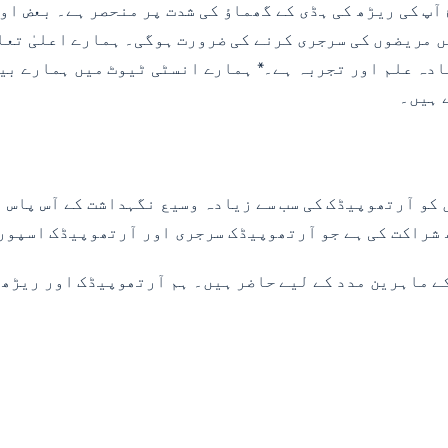
آپ کی ریڑھ کی ہڈی کے گھماؤ کی شدت پر منحصر ہے۔ بعض او
ں مریضوں کی سرجری کرنے کی ضرورت ہوگی۔ ہمارے اعلیٰ تع
بہت زیادہ علم اور تجربہ ہے۔* ہمارے انسٹی ٹیوٹ میں ہمارے 
 ہیں۔
 کو آرتھوپیڈک کی سب سے زیادہ وسیع نگہداشت کے آس پاس ل
شراکت کی ہے جو آرتھوپیڈک سرجری اور آرتھوپیڈک اسپورٹ
ے ماہرین مدد کے لیے حاضر ہیں۔ ہم آرتھوپیڈک اور ریڑھ 