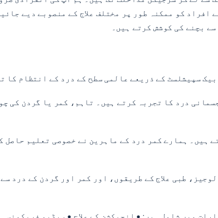
 افراد کو ممکنہ طور پر مختلف علاج کے منصوبے دیے جائیں
 سے بچنے کی کوشش کرتے ہیں۔
بیک سپیشلسٹ کے ذریعے عالمی سطح کے درد کے انتظام کا ت
سمانی درد کا تجربہ کرتے ہیں۔ تاہم، کمر یا گردن کی چوٹ
ے ہیں۔ ہمارے کمر درد کے ماہرین نے خصوصی تعلیم حاصل کی
وجیز، طبی علاج کے طریقوں، اور کمر اور گردن کے درد سے 
رات میں شامل ہیں: • انجیکشن کے علاج • ریڈیو فریکونسی ک