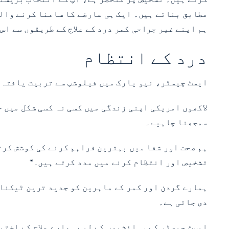
مطابق بناتے ہیں۔ ایک ہی عارضے کا سامنا کرنے والے
ہم اپنے غیر جراحی کمر درد کے علاج کے طریقوں سے اس
درد کے انتظام
ایسٹ چیسٹر، نیو یارک میں فیلوشپ سے تربیت یافتہ 
لاکھوں امریکی اپنی زندگی میں کسی نہ کسی شکل میں ج
سمجھنا چاہیے۔
ہم صحت اور شفا میں بہترین فراہم کرنے کی کوشش کرت
تشخیص اور انتظام کرنے میں مدد کرتے ہیں۔*
ہمارے گردن اور کمر کے ماہرین کو جدید ترین ٹیکنال
دی جاتی ہے۔
ایسٹ چیسٹر کے رہائشیوں کے لیے ہمارے علاج کے اختیا