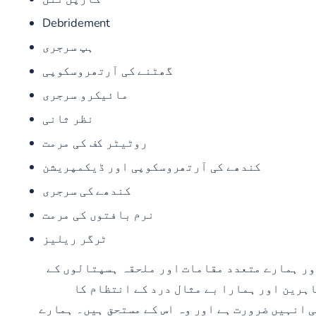
Debridement
ہپ سرجری
گھٹنے کی آرتھروسکوپی
مائیکرو سرجری
نظر ثانی
روٹیٹر کف کی مرمت
کندھے کی آرتھروسکوپی اور ڈیکمپریشن
کندھے کی سرجری
نرم بافتوں کی مرمت
ٹرگر ریلیز
ور ہمارے متعدد مقامات اور ملحقہ ہسپتالوں کے
ہرین اور ہمارا بے مثال درد کے انتظام کا
ی انہیں ضرورت ہے اور وہ اس کے مستحق ہیں۔ ہمارے