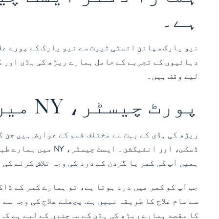
ہے۔
لیے وقف ہیں۔
پورٹ چیسٹر، NY میں ریڑھ کی ہڈی کی سرجری اور دیکھ بھال
ریڑھ کی ہڈی کے بہت سے مختلف قسم کے عوارض ہیں جن 
ڈسکس، اور انفیکشن
ہمیں آپ کی کمر یا گردن کے درد کی وجہ تلاش کرنے کی 
جب آپ کو کمر میں درد ہوتا ہے، تو ہمارے کمر کے ڈاک
سے عام علاج کا طریقہ نہیں ہے. پچھلے علاج کی وجہ س
کا مقصد ہمارے ریڑھ کی ہڈی کے سرجنوں کے لیے ہے کہ