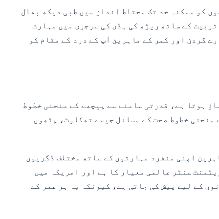
مریضوں کو ممکنہ حد تک محتاط انداز میں طبی دیکھ بھال
تربیت کے ساتھ ریڑھ کی ہڈی کی سرجری میں مہارت
رے گردن اور کمر کے ماہرین آپ کے درد کے مقام کو
 گھماؤ ہوتا ہے، قدرتی سامنے سے پیچھے کے منحنی خطوط
 منحنی خطوط صحت کے مسائل جیسے تھکاوٹ، پٹھوں
 ہمارے ریڑھ کی ہڈی اور کمر کے ماہرین اپنی منفرد مہارتوں کے ساتھ مختلف ڈگریوں
یٹمنٹ سنٹر عالمی معیار کا ہے اور امریکہ میں
وں کے لیے پیش کی جاتی ہے، کیونکہ یہ ہر عمر کے