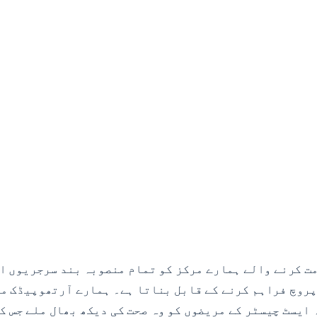
ت کرنے والے ہمارے مرکز کو تمام منصوبہ بند سرجریوں ا
پروچ فراہم کرنے کے قابل بناتا ہے۔ ہمارے آرتھوپیڈک ما
 ایسٹ چیسٹر کے مریضوں کو وہ صحت کی دیکھ بھال ملے جس ک