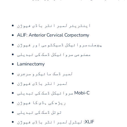
اینٹریئر لمبر انٹر باڈی فیوژن
ALIF: Anterior Cervical Corpectomy
پچھلے سروائیکل ڈسیکٹومی اور فیوژن
مصنوعی سروائیکل ڈسک کی تبدیلی
Laminectomy
لمبر ڈسک مائیکرو سرجری
لمبر انٹر باڈی فیوژن
Mobi-C سروائیکل ڈسک کی تبدیلی
ریڑھ کی ہڈی کا فیوژن
ٹوٹل ڈسک کی تبدیلی
XLIF:
لیٹرل لمبر انٹر باڈی فیوژن