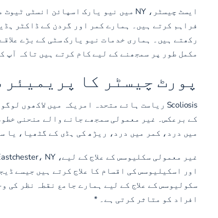
ایسٹ چیسٹر، NY میں نیو یارک اسپائن ا
فراہم کرتے ہیں۔ ہمارے کمر اور گردن کے ڈاکٹر ہڈیو
رکھتے ہیں۔ ہماری خدمات نیو یارک سٹی کے بڑے علاقے 
مکمل طور پر سمجھنے کے لیے کام کرتے ہیں تاکہ آپ کی
پورٹ چیسٹر کا پریمیئر 
Scoliosis ریاست ہائے متحدہ امریکہ میں لاکھو
کے برعکس۔ غیر معمولی سمجھے جانے والے منحنی خطوط
میں درد، کمر میں درد، ریڑھ کی ہڈی کے گٹھیا، یا س
اور اسکیلیوسس کی اقسام کا علاج کرتے ہیں جیسے ڈی
سکولیوسس کے علاج کے لیے ہمارے جامع نقطہ نظر کی و
افراد کو متاثر کرتی ہے۔ *