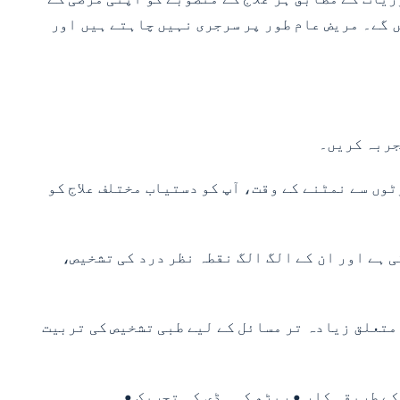
 گے۔ مریض عام طور پر سرجری نہیں چاہتے ہیں اور
جربہ کریں۔
وں سے نمٹنے کے وقت، آپ کو دستیاب مختلف علاج کو
 ہے اور ان کے الگ الگ نقطہ نظر درد کی تشخیص،
متعلق زیادہ تر مسائل کے لیے طبی تشخیص کی تربیت
ے طریقہ کار • ریڑھ کی ہڈی کی تحریک •