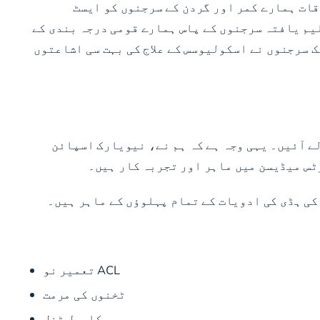
قات ہمارے کمر اور گردن کے سرجنوں کو ایسٹ
لیم یافتہ سرجنوں کے پاس ہمارے قومی درجہ بندی کے
بیک سرجنوں نے اسکولیوسس کے علاج کی بہت سی اشاعتوں
ے آئیں۔ یہی وجہ ہے کہ ہم نے، نیویارک اسپائن
س میڈیسن میں ماہر اور تجربہ کار ہیں۔
کی ہڈی کی ادویات کے تمام پہلوؤں کے ماہر ہیں۔
ACL تعمیر نو
ٹخنوں کی مرمت
کارپل ٹنل