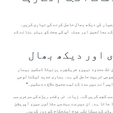
Eastchester,  میں مریضوں کے لیے اعلیٰ ترین معیار کی دیکھ بھال حاصل کرنے کی تیاری کریں۔
ہائیوں کے تجربے کے حامل ہمارے ریڑھ کی ہڈی اور گردن کے ماہرین ماہرانہ نگہداشت فراہم کرتے ہیں۔ NYSI کے معالجین اور عملہ آپ کی صحت کو بہتر بنانے کے
ان تک محدود نہیں، فریکچر، ہرنیٹڈ ڈسکس، بیمار
ے علاج کے لیے خصوصی تربیت حاصل کی ہے۔ ہماری جدید ٹیکنالوجی
پس آنے میں مدد کے لیے صحیح علاج دے سکیں۔*
 سب کچھ کریں گے۔ زیادہ تر وقت، ریڑھ کی سرجری سب
یا جاتا ہے۔ ان میں سے بہت سی مثالوں میں، آپریشن
 ہڈی کے میکانکی عدم استحکام کو دور کریں۔