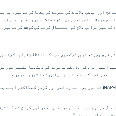
ائج اور آپ کی علامات کی فہرست کو یکجا کرتے ہیں۔ یہ ہمی
 تمام طریقے انفرادی ہیں۔ کچھ حالات میں، ہمارے مریضوں 
 کے غیر جراحی علاج کو استعمال کرنے کی کوشش کرتے ہیں۔
ٹر فری پورٹ، نیویارک میں درد کا انتظام فراہم کرتے ہی
لیے اپنے ریڑھ کی ہڈی کے ماہرین کو دیکھنا یقینی طور پر
 نہ کسی قسم کے جسمانی درد یا چوٹ کا تجربہ کریں گے۔
پریمیئر نارتھ امریکن پارٹنرز ان پین مینجمنٹ (NAPPM) کے طور پر، ہمارے کمر 
بھال فراہم کرنے کے لیے، ہمارے کمر اور گردن کے ڈاکٹرز
شخیص سے گزرتے ہیں۔*