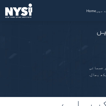
 میں
Home
ں
ر جسمانی
کھ بھال.
ر رہا ہے۔