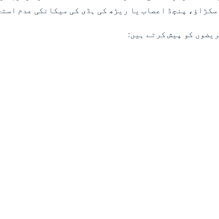
 سکڑاؤ، پنچڈ اعصاب یا ریڑھ کی ہڈی کی میکانکی عدم استح
ریضوں کو پیش کرتے ہیں: