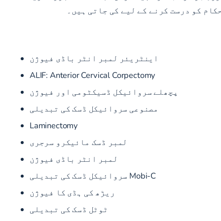
کام کو درست کرنے کے لیے کی جاتی ہیں۔
اینٹریئر لمبر انٹر باڈی فیوژن
ALIF: Anterior Cervical Corpectomy
پچھلے سروائیکل ڈسیکٹومی اور فیوژن
مصنوعی سروائیکل ڈسک کی تبدیلی
Laminectomy
لمبر ڈسک مائیکرو سرجری
لمبر انٹر باڈی فیوژن
Mobi-C سروائیکل ڈسک کی تبدیلی
ریڑھ کی ہڈی کا فیوژن
ٹوٹل ڈسک کی تبدیلی