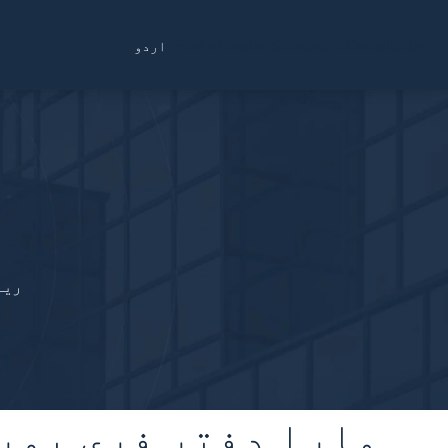
Find a Location
Schedule a Consultation
اردو
ف
ریڑ
ہمارا دفتر فری پورٹ