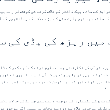
ے ساتھ، ہم نیو یارک سٹی کے بڑے علاقے کے رہائشیوں کے ل
میں ریڑھ کی ہڈی کی س
 طے کرتے ہیں، تو یقین رکھیں کہ آپ کئی دہائیوں کے تجرب
شاندہی کرنے اور کمر یا گردن کے درد میں مبتلا افراد کو
 *
 علاج کی تکنیکوں کو ترجیح دیتے ہیں جب تک کہ حالات بلا
تک کہ موجودہ علاج سے درد سے نجات نہ ملے۔ اگر سرجری ضر