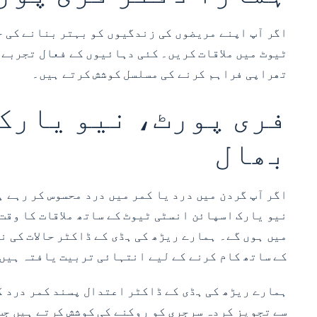
ٹیوٹ میں ملاقات کریں۔ کئی دہائیوں کے فعال تجربے ک
تھراپی فراہم کرنے کی مسلسل کوشش کرتے ہیں۔
فری پورٹ، نیو یارک 
بھال
نیو یارک اسپائن انسٹی ٹیوٹ کے ساتھ ملاقات کا وقت
میں ہوں گے۔ ہمارے ریڑھ کی ہڈی کے ڈاکٹر حالات کی ن
کے ساتھ کام کرنے کے لیے انتہائی تربیت یافتہ ہیں۔
ہمارے ریڑھ کی ہڈی کے ڈاکٹر اعتدال پسند کمر درد کے
سے تجویز کردہ سرجری کو روکنے کی کوشش کرتے ہیں جب 