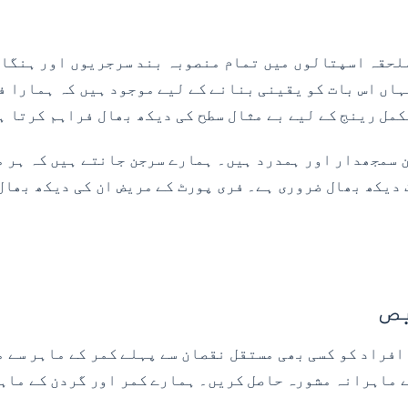
حقہ اسپتالوں میں تمام منصوبہ بند سرجریوں اور ہنگامی
اں اس بات کو یقینی بنانے کے لیے موجود ہیں کہ ہمارا فر
کمل رینج کے لیے بے مثال سطح کی دیکھ بھال فراہم کرتا ہ
سمجھدار اور ہمدرد ہیں۔ ہمارے سرجن جانتے ہیں کہ ہر مر
یکھ بھال ضروری ہے۔ فری پورٹ کے مریض ان کی دیکھ بھال 
ص
 افراد کو کسی بھی مستقل نقصان سے پہلے کمر کے ماہر سے 
ماہرانہ مشورہ حاصل کریں۔ ہمارے کمر اور گردن کے ماہری