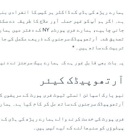
ہمارے ریڑھ کی ہڈی کے ڈاکٹر ہر کیس کا انفرادی بنیا
ہے۔ اگر ہم آپ کو غیر حملہ آور علاج کا طریقہ دے سک
جانی چاہیے، ہمارے فری
تربیت کے ساتھ ہیں۔ *
یہ بات بھی قابل غور ہے کہ ہمارے بیک سرجنز نے دنیا
آرتھوپیڈک کیئر
نیو یارک اسپائن انسٹی ٹیوٹ فری پورٹ کے مریضوں کو
آرتھوپیڈک سرجنوں کے ساتھ مل کر کام کیا ہے۔ ہمار
فری پورٹ کی خدمت کرنے والے ہمارے ریڑھ کی ہڈی کے 
پہلوؤں کو سنبھالنے کے لیے لیس ہیں۔