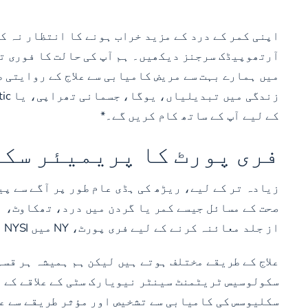
آرتھوپیڈک سرجنز دیکھیں۔ ہم آپ کی حالت کا فوری تج
میں ہمارے بہت سے مریض کامیابی سے علاج کے روایتی 
کے لیے آپ کے ساتھ کام کریں گے۔*
فری پورٹ کا پریمیئر سک
زیادہ تر کے لیے، ریڑھ کی ہڈی عام طور پر آگے سے پی
صحت کے مسائل جیسے کمر یا گردن میں درد، تھکاوٹ، او
از جلد معائنہ کرنے کے لیے فری پورٹ، NY میں NYSI میں ملاقات کریں۔
علاج کے طریقے مختلف ہوتے ہیں لیکن ہم ہمیشہ ہر قس
سکولوسیس ٹریٹمنٹ سینٹر نیویارک سٹی کے علاقے کے ر
سکلیوسس کی کامیابی سے تشخیص اور مؤثر طریقے سے عل