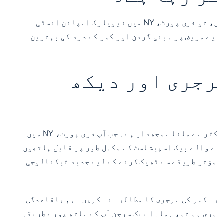
اگر آپ اپنے مریضوں کی زندگیوں کو بہتر بنانے کی خواہش کے ساتھ بیک ڈاکٹر کو تلاش کرنے کی کوشش کر رہے ہیں، تو فری پورٹ، NY میں نیویارک اسپائن انسٹی
یے مریض پر مبنی گردن اور کمر کے درد کی بہترین
رجری اور دیکھ
اگر آپ گردن میں درد یا کمر میں درد محسوس کر رہے ہیں، تو آپ کی تکلیف کی وجہ معلوم کرنے کے لیے کمر کے ڈاکٹر سے ملنا سمجھدار ہے۔ جب آپ فری پورٹ، NY میں
ے والے بیک اسپیشلسٹ کے مکمل طور پر قابل ہاتھوں
 مؤثر طریقے سے ٹھیک کرنے کے لیے جدید ٹیکنالوجی
شبہ کمر کی سرجری کا مطالبہ نہ کریں۔ ہم باقاعدگی
وری ہو تو، ہمارا بیک سرجن آپ کے ساتھ پورے طریقہ