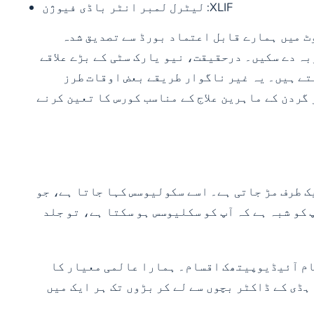
XLIF:
لیٹرل لمبر انٹر باڈی فیوژن
N میں واقع نیو یارک اسپائن انسٹی ٹیوٹ میں ہمارے قابل اعتماد بورڈ سے تصدیق شدہ
ہ دے سکیں۔ درحقیقت، نیو یارک سٹی کے بڑے علاقے
تے ہیں۔ یہ غیر ناگوار طریقے بعض اوقات طرز
شامل کرتے ہیں۔ ہمارے کمر اور گردن کے ماہرین علاج کے مناسب کورس کا تعین کرنے
ک طرف مڑ جاتی ہے۔ اسے سکولیوسس کہا جاتا ہے، جو
کو شبہ ہے کہ آپ کو سکلیوسس ہو سکتا ہے، تو جلد
عام آئیڈیوپیتھک اقسام۔ ہمارا عالمی معیار کا
ڈی کے ڈاکٹر بچوں سے لے کر بڑوں تک ہر ایک میں