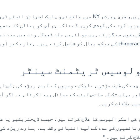
اپنی کمر کے درد کے مزید خراب ہونے کا انتظار نہ کریں، فری پورٹ، Y
زیہ کرنے کی کوشش کریں گے تاکہ ہم آپ کو بحالی کا منصوب
طریقوں سے گزرتے ہیں جو انہیں جلد ٹھیک ہونے میں مدد دی
زندگی میں تبدیلیاں، یوگا، جسمانی تھراپی، یا chiropractic کی دیکھ بھال کو 
ولوسیس ٹریٹمنٹ سینٹر
چھے کی طرف مڑتی ہے لیکن دوسروں کے لیے، ریڑھ کی ہڈی ای
ر یہاں تک کہ سانس لینے کے مسائل پیدا کرتا ہے۔ اگر آپ 
م کی اسکوالیوسس کا علاج کرتے ہیں، جیسے ڈیجنریٹیو یا 
ہائشیوں کی مدد کے لیے انتہائی وقف ہے۔ ہمارے ریڑھ کی ہ
اج کرتے ہیں۔ *