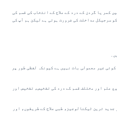
ں کمر یا گردن کے درد کے علاج کے انتخاب کی قسم کی
کو سرجیکل مداخلت کی ضرورت ہوتی ہے لیکن ہم آپ کی
ں۔
 کوئی غیر معمولی بات نہیں ہے کیونکہ لفظی طور پر
اور گردن کے ڈاکٹر اپنے وسیع علم اور مختلف قسم کے درد کی تشخیص، تشخیص اور
 جدید ترین ٹیکنالوجیز، طبی علاج کے طریقوں، اور