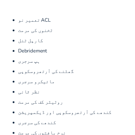
ACL تعمیر نو
ٹخنوں کی مرمت
کارپل ٹنل
Debridement
ہپ سرجری
گھٹنے کی آرتھروسکوپی
مائیکرو سرجری
نظر ثانی
روٹیٹر کف کی مرمت
کندھے کی آرتھروسکوپی اور ڈیکمپریشن
کندھے کی سرجری
نرم بافتوں کی مرمت