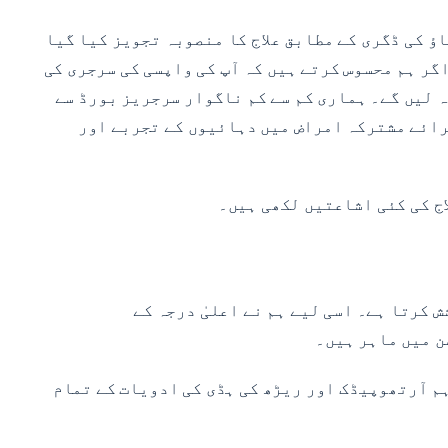
ؤ کی ڈگری کے مطابق علاج کا منصوبہ تجویز کیا گیا
اگر ہم محسوس کرتے ہیں کہ آپ کی واپسی کی سرجری کی
 کار کا جائزہ لیں گے۔ ہماری کم سے کم ناگوار سرجریز بورڈ سے
ں کے ذریعے مکمل کی جاتی ہیں جو ہمارے قومی درجہ بندی کے مرکز، NYU ہسپتال برائے مشترکہ امراض میں دہائیوں کے تجربے اور
اج کی کئی اشاعتیں لکھی ہیں۔
کرتا ہے۔ اسی لیے ہم نے اعلیٰ درجہ کے
ن میں ماہر ہیں۔
ہم آرتھوپیڈک اور ریڑھ کی ہڈی کی ادویات کے تمام