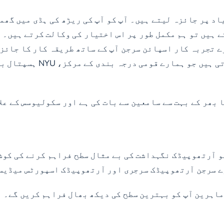
د پر جائزہ لیتے ہیں۔ آپ کو آپ کی ریڑھ کی ہڈی میں گھما
تے ہیں تو ہم مکمل طور پر اس اختیار کی وکالت کرتے ہیں۔ 
 پورٹ، NY کے دفتر میں ہمارے تجربہ کار اسپائن سرجن آپ کے ساتھ طریقہ
تصدیق شدہ آرتھوپیڈک سرجنو
 بھر کے بہت سے سامعین سے بات کی ہے اور سکولیوسس کے عل
 آرتھوپیڈک نگہداشت کی بے مثال سطح فراہم کرنے کی کوشش 
ے سرجن آرتھوپیڈک سرجری اور آرتھوپیڈک اسپورٹس میڈیس
ماہرین آپ کو بہترین سطح کی دیکھ بھال فراہم کریں گے۔ 