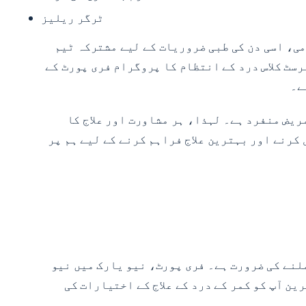
ٹرگر ریلیز
، اسی دن کی طبی ضروریات کے لیے مشترکہ ٹیم
سٹ کلاس درد کے انتظام کا پروگرام فری پورٹ کے
ے۔
یض منفرد ہے۔ لہذا، ہر مشاورت اور علاج کا
کرنے اور بہترین علاج فراہم کرنے کے لیے ہم پر
ملنے کی ضرورت ہے۔ فری پورٹ، نیو یارک میں نیو
ن آپ کو کمر کے درد کے علاج کے اختیارات کی