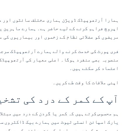
ہمارا آرتھوپیڈک ڈویژن ہماری مختلف سائٹوں اور مل
اپروچ فراہم کرنے کے لیے حاضر ہے۔ ہمارے ماہرین یہ
مریضوں کو عضلاتی نظام کے زخموں اور بیماریوں کی م
فری پورٹ کی خدمت کرنے والے ہمارے آرتھوپیڈک سرجن 
منصوبہ بھی منفرد ہوگا۔ اعلی معیار کی آرتھوپیڈک د
اعتماد کر سکتے ہیں۔
اپنی ملاقات کا وقت طے کریں۔
آپ کے کمر کے درد کی تشخی
ہم محسوس کرتے ہیں کہ کمر یا گردن کے درد میں مبتلا
یارک اسپائن انسٹی ٹیوٹ میں ہمارے بیک ڈاکٹروں سے 
فہرست پیش کرنے سے پہلے ایک سخت معائنہ کریں گے۔