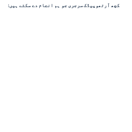
کچھ آرتھوپیڈک سرجری جو ہم انجام دے سکتے ہیں: