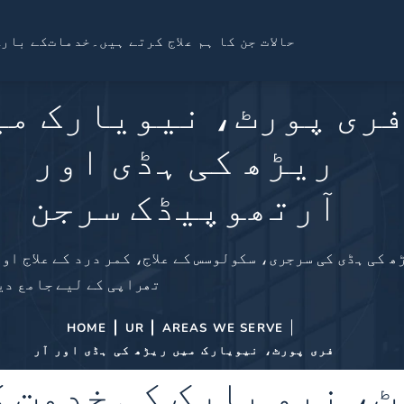
حالات جن کا ہم علاج کرتے ہیں۔
خدمات
کے بارے
ری پورٹ، نیویارک می
ریڑھ کی ہڈی اور
آرتھوپیڈک سرجن
ھ کی ہڈی کی سرجری، سکولوسس کے علاج، کمر درد کے علاج او
تھراپی کے لیے جامع دی
HOME
UR
AREAS WE SERVE
فری پورٹ، نیویارک میں ریڑھ کی ہڈی اور آر
، نیو یارک کی خدمت ک