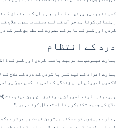
کسی نتیجے پر پہنچنے کے لیے، ہم آپ کے امتحان کے نت
رہنمائی کرتا ہے جو آپ کے لیے دستیاب ہیں۔ علاج کے
گردن اور کمر کے ماہر کے مشورے کے مطابق کمر کے درد
درد کے انتظام
ہمارے فیلوشپ سے تربیت یافتہ گردن اور کمر کے ڈاک
ہمارے افراد کے لیے کمر یا گردن کے درد کے علاج کے 
لاکھوں امریکی اپنی زندگی کے کسی نہ کسی موڑ پر کسی
علاج کی جدید تکنیکوں کا استعمال کرتے ہیں۔*
ہمارے مریضوں کو ممکنہ بہترین قیمت پر موثر دیکھ 
کمر اور گردن کے درد سے متعلقہ مسائل کے لیے طبی ت