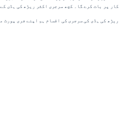
کار پر بات کرے گا۔ کچھ سرجری اکثر ریڑھ کی ہڈی کے
ریڑھ کی ہڈی کی سرجری کی اقسام ہم اپنے فری پورٹ م