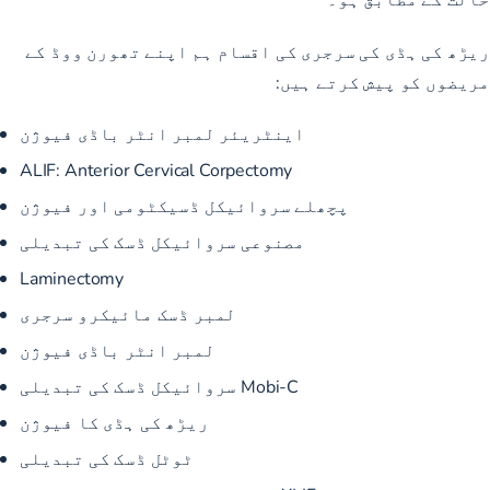
ریڑھ کی ہڈی کی سرجری کی اقسام ہم اپنے تھورن ووڈ کے
مریضوں کو پیش کرتے ہیں:
اینٹریئر لمبر انٹر باڈی فیوژن
ALIF: Anterior Cervical Corpectomy
پچھلے سروائیکل ڈسیکٹومی اور فیوژن
مصنوعی سروائیکل ڈسک کی تبدیلی
Laminectomy
لمبر ڈسک مائیکرو سرجری
لمبر انٹر باڈی فیوژن
Mobi-C سروائیکل ڈسک کی تبدیلی
ریڑھ کی ہڈی کا فیوژن
ٹوٹل ڈسک کی تبدیلی