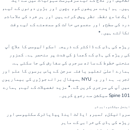
ہیں۔ ہم اپنے مریضوں کو، بچوں اور بڑوں دونوں کے لیے،
ایک جامع نقطہ نظر پیش کرتے ہیں اور ہر فرد کی علامات،
درد کی سطح، اور مجموعی حالت کو سمجھنے کے لیے وقت
نکالتے ہیں۔*
ریڑھ کی ہڈی کے ڈاکٹر کے ذریعہ اسکوالیوسس کا علاج آپ
کی ریڑھ کی ہڈی کے گھماؤ کی شدت پر منحصر ہے۔ کمزور
منحنی خطوط کے ساتھ سرجری کی سفارش کی جا سکتی ہے.
ہمارے اعلیٰ تعلیم یافتہ سرجن کے پاس برسوں کا علم اور
تجربہ ہے اور وہ NYU ہسپتال برائے جوڑوں کی بیماریوں
میں آپ کی سرجری کریں گے۔* مزید تفصیلات کے لیے، ہمارے
Spine 101 سیکشن سے رجوع کریں۔
اینجل میکگنو، ایم ڈی
سروائیکل، لمبر، ایڈلٹ اینڈ پیڈیاٹرک سکلیوسس اور
ریڑھ کی ہڈی کی خرابی کے ماہر