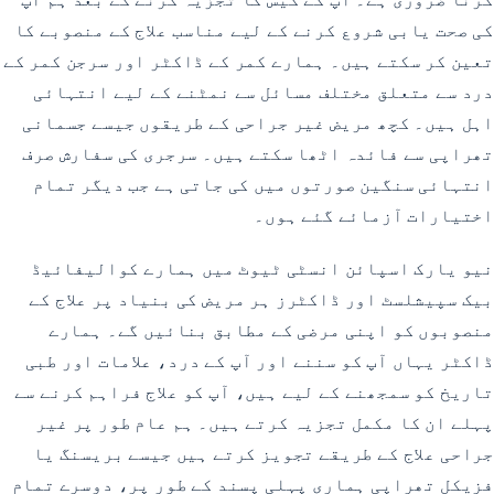
کی صحت یابی شروع کرنے کے لیے مناسب علاج کے منصوبے کا
تعین کر سکتے ہیں۔ ہمارے کمر کے ڈاکٹر اور سرجن کمر کے
درد سے متعلق مختلف مسائل سے نمٹنے کے لیے انتہائی
اہل ہیں۔ کچھ مریض غیر جراحی کے طریقوں جیسے جسمانی
تھراپی سے فائدہ اٹھا سکتے ہیں۔ سرجری کی سفارش صرف
انتہائی سنگین صورتوں میں کی جاتی ہے جب دیگر تمام
اختیارات آزمائے گئے ہوں۔
نیو یارک اسپائن انسٹی ٹیوٹ میں ہمارے کوالیفائیڈ
بیک سپیشلسٹ اور ڈاکٹرز ہر مریض کی بنیاد پر علاج کے
منصوبوں کو اپنی مرضی کے مطابق بنائیں گے۔ ہمارے
ڈاکٹر یہاں آپ کو سننے اور آپ کے درد، علامات اور طبی
تاریخ کو سمجھنے کے لیے ہیں، آپ کو علاج فراہم کرنے سے
پہلے ان کا مکمل تجزیہ کرتے ہیں۔ ہم عام طور پر غیر
جراحی علاج کے طریقے تجویز کرتے ہیں جیسے بریسنگ یا
فزیکل تھراپی ہماری پہلی پسند کے طور پر، دوسرے تمام