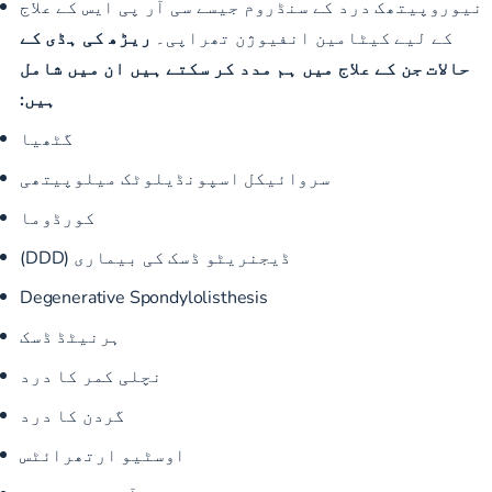
نیوروپیتھک درد کے سنڈروم جیسے سی آر پی ایس کے علاج
کے لیے کیٹامین انفیوژن تھراپی۔
ریڑھ کی ہڈی کے
حالات جن کے علاج میں ہم مدد کر سکتے ہیں ان میں شامل
ہیں:
گٹھیا
سروائیکل اسپونڈیلوٹک میلوپیتھی
کورڈوما
ڈیجنریٹو ڈسک کی بیماری (DDD)
Degenerative Spondylolisthesis
ہرنیٹڈ ڈسک
نچلی کمر کا درد
گردن کا درد
اوسٹیو ارتھرائٹس