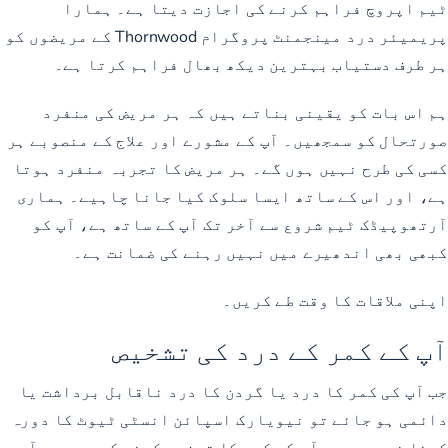
ٹیم اپروچ فراہم کرنے کی اجازت دیتا ہے۔ ہمارا
پریمیئر درد مینجمنٹ پروگرام Thornwood کے مریضوں کو
ہر طرف دستیاب بہترین دیکھ بھال فراہم کرتا ہے۔
ہم اس بات کو یقینی بناتے ہیں کہ ہر مریض کی منفرد
صورتحال کو سمجھیں۔ آپ کے مشورے اور علاج کے منصوبے ہر
کسی کی طرح نہیں ہوں گے۔ ہر مریض کا تجربہ منفرد ہوتا
ہے، اور اس کے ساتھ ایسا سلوک کیا جانا چاہیے۔ ہماری
آرتھوپیڈک ٹیم شروع سے آخر تک آپ کے ساتھ ہے، آپ کو
کبھی بھی اندھیرے میں نہیں رہنے کی ضمانت ہے۔
اپنی ملاقات کا وقت طے کریں۔
آپ کے کمر کے درد کی تشخیص
جب آپ کی کمر کا درد یا گردن کا درد ناقابل برداشت یا
دائمی ہو جائے تو نیویارک اسپائن انسٹی ٹیوٹ کا دورہ
کرنا ضروری ہے۔ آپ کے کیس کا تجزیہ کرنے کے بعد ہم آپ