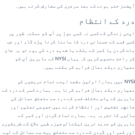
آپشنز ختم ہونے کے بعد سرجری کی سفارش کرتے ہیں۔
درد کے انتظام
اپنی زندگی کے کسی نہ کسی موڑ پر آپ کو ممکنہ طور پر
کسی قسم کے جسمانی درد کا سامنا کرنا پڑے گا، اور جب
بات گردن یا کمر کے ہلکے یا شدید درد کی ہو، تو یہ جان
کر راحت محسوس کریں کہ یہاں NYSI کے ماہرین آپ کو
معیاری دیکھ بھال فراہم کر سکتے ہیں۔
NYSI میں ہمارا اولین مقصد اپنے تمام مریضوں کو
معیاری دیکھ بھال فراہم کرنا ہے۔ ہمارے کمر کے درد کے
ماہرین کے پاس مختلف قسم کے درد سے متعلق مسائل کی
جانچ، تشخیص اور انتظام کرنے میں خصوصی تعلیم اور
سالوں کا تجربہ ہے۔ ہمارے تمام گردن اور کمر کے
ماہرین کو جدید ترین ٹیکنالوجیز، طبی علاج کے طریقوں،
اور کمر اور گردن کے درد سے متعلق بہت سے مسائل کے لیے