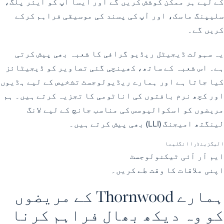
کے لیے ہر ممکن کوشش کریں گے اور ایسا آپ کو ایئر پلگ،
سلیپنگ ماسک، اور آپ کی پسند کی موسیقی فراہم کرکے
کریں گے۔
یہ سہولت ڈیجیٹل ریڈیو گرافی کا شعبہ بھی پیش کرتی
ہے۔ اس شعبہ کے ساتھ، کھینچی گئی تصاویر کو ڈیجیٹائز
کیا جاتا ہے اور ہمارے ریڈیولوجسٹ تشخیص کے لیے ہڈیوں
اور کچھ نرم بافتوں کی اناٹومی کا تجزیہ کرتے ہیں۔ ہم
مریضوں کو اسکوالیوسس کی مناسب جانچ کے لیے لانگ
لینگتھ امیجنگ (LLI) بھی پیش کرتے ہیں۔
الیگزینڈرا انگلیما
ایم آر آئی ٹیکنولوجسٹ
اپنی ملاقات کا وقت طے کریں۔
ہمارے Thornwood کے مریضوں
کو وہ دیکھ بھال فراہم کرنا