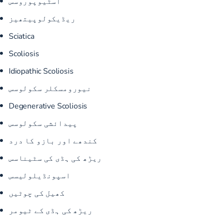
آسٹیوپوروسس
ریڈیکولوپیتھیز
Sciatica
Scoliosis
Idiopathic Scoliosis
نیورومسکلر سکولوسس
Degenerative Scoliosis
پیدائشی سکولوسس
کندھے اور بازو کا درد
ریڑھ کی ہڈی کی سٹیناسس
اسپونڈیلولیسس
کھیل کی چوٹیں
ریڑھ کی ہڈی کے ٹیومر