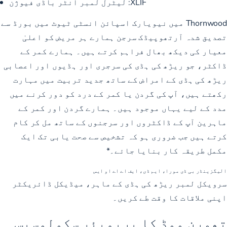
XLIF:
لیٹرل لمبر انٹر باڈی فیوژن
Thornwood میں نیویارک اسپائن انسٹی ٹیوٹ میں بورڈ سے
تصدیق شدہ آرتھوپیڈک سرجن ہمارے ہر مریض کو اعلیٰ
معیار کی دیکھ بھال فراہم کرتے ہیں۔ ہمارے کمر کے
ڈاکٹر، جو ریڑھ کی ہڈی کی سرجری اور ہڈیوں اور اعصابی
ریڑھ کی ہڈی کے امراض کے ساتھ جدید تربیت میں مہارت
رکھتے ہیں، آپ کی گردن یا کمر کے درد کو دور کرنے میں
مدد کے لیے یہاں موجود ہیں۔ ہمارے گردن اور کمر کے
ماہرین آپ کے ڈاکٹروں اور سرجنوں کے ساتھ مل کر کام
کرتے ہیں جب ضروری ہو کہ تشخیص سے صحت یابی تک ایک
مکمل طریقہ کار بنایا جائے۔*
الیگزینڈر بی ڈی مورا، ایم ڈی، ایف اے اے او ایس
سرویکل لمبر ریڑھ کی ہڈی کے ماہر، میڈیکل ڈائریکٹر
اپنی ملاقات کا وقت طے کریں۔
تھورن ووڈ کا پریمیئر سکولوسیس