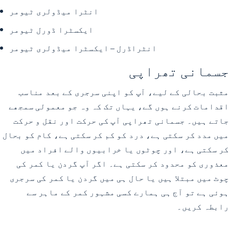
انٹرا میڈولری ٹیومر
ایکسٹرا ڈورل ٹیومر
انٹراڈرل – ایکسٹرا میڈولری ٹیومر
جسمانی تھراپی
مثبت بحالی کے لیے، آپ کو اپنی سرجری کے بعد مناسب
اقدامات کرنے ہوں گے، یہاں تک کہ وہ جو معمولی سمجھے
جاتے ہیں۔ جسمانی تھراپی آپ کی حرکت اور نقل و حرکت
میں مدد کر سکتی ہے، درد کو کم کر سکتی ہے، کام کو بحال
کر سکتی ہے، اور چوٹوں یا خرابیوں والے افراد میں
معذوری کو محدود کر سکتی ہے۔ اگر آپ گردن یا کمر کی
چوٹ میں مبتلا ہیں یا حال ہی میں گردن یا کمر کی سرجری
ہوئی ہے تو آج ہی ہمارے کسی مشہور کمر کے ماہر سے
رابطہ کریں۔