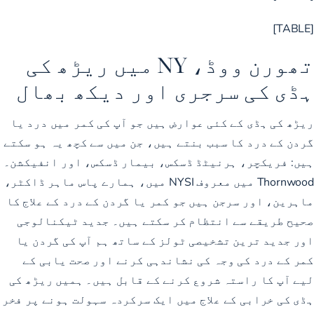
[TABLE]
تھورن ووڈ، NY میں ریڑھ کی
ہڈی کی سرجری اور دیکھ بھال
ریڑھ کی ہڈی کے کئی عوارض ہیں جو آپ کی کمر میں درد یا
گردن کے درد کا سبب بنتے ہیں، جن میں سے کچھ یہ ہو سکتے
ہیں: فریکچر، ہرنیٹڈ ڈسکس، بیمار ڈسکس، اور انفیکشن۔
Thornwood میں معروف NYSI میں، ہمارے پاس ماہر ڈاکٹر،
ماہرین، اور سرجن ہیں جو کمر یا گردن کے درد کے علاج کا
صحیح طریقے سے انتظام کر سکتے ہیں۔ جدید ٹیکنالوجی
اور جدید ترین تشخیصی ٹولز کے ساتھ ہم آپ کی گردن یا
کمر کے درد کی وجہ کی نشاندہی کرنے اور صحت یابی کے
لیے آپ کا راستہ شروع کرنے کے قابل ہیں۔ ہمیں ریڑھ کی
ہڈی کی خرابی کے علاج میں ایک سرکردہ سہولت ہونے پر فخر