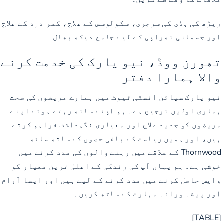
ریڑھ کی ہڈی کی سرجری، سکولوسس کے علاج، کمر درد کے علاج
اور جسمانی تھراپی کے لیے جامع دیکھ بھال
تھورن ووڈ، نیو یارک کی خدمت کرنے
والا ہمارا دفتر
نیو یارک سپائن انسٹی ٹیوٹ میں ہمارے مریضوں کی صحت
ہماری اولین ترجیح ہے۔ ہم اپنے ساتھ رہتے ہوئے اپنے
مریضوں کو جدید علاج اور معیاری نگہداشت فراہم کرتے
ہیں، اور ہمیں ریاست کے باقی حصوں کے ساتھ ساتھ
Thornwood کے علاقے میں رہنے والوں کی مدد کرنے میں
خوشی ہے۔ ہم یہاں آپ کی زندگی کے اعلیٰ ترین معیار کو
واپس حاصل کرنے میں مدد کرنے کے لیے ہیں اور ایسا آرام
اور پیشہ ورانہ مہارت کے ساتھ کریں۔
[TABLE]