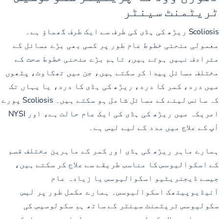
ٹریٹمنٹ سینٹر
Scoliosis ریڑھ کی ہڈی کی طرف سے ایک طرف گھماؤ ہے۔
معمولی منحنی خطوط عام طور پر کسی بھی بڑے مسائل کے
مترادف نہیں ہوتے ہیں، تاہم بڑے منحنی خطوط صحت کے
مختلف مسائل پیدا کر سکتے ہیں، جن میں تھکاوٹ، پٹھوں
میں درد، کمر کا درد، ریڑھ کی ہڈی کا درد، یا یہاں تک
کہ سانس لینے کے مسائل شامل ہو سکتے ہیں۔ Scoliosis پورے
امریکہ میں ریڑھ کی ہڈی کی ایک عام حالت ہے، اور NYSI
آپ کے علاج میں مدد کے لیے لیس ہے۔
ہمارے ماہر ریڑھ کی ہڈی اور کمر کے ماہرین مختلف قسم
کے اسکوالیوسس کا مناسب طریقے سے علاج کر سکتے ہیں،
جیسے ڈیجنریٹیو اسکوالیوسس یا زیادہ عام
آئیڈیوپیتھک اسکوالیوسس۔ ہمارے مکمل طور پر لیس
سکولیوسس ٹریٹمنٹ سینٹر کے ساتھ ہم سکولوسیس کی
تشخیص اور علاج کے لیے سرفہرست سہولیات میں سے ایک