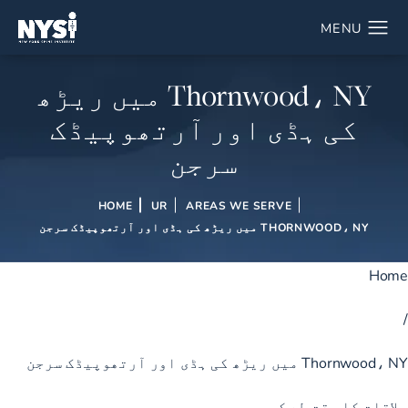
Thornwood، NY میں ریڑھ
کی ہڈی اور آرتھوپیڈک
سرجن
HOME
UR
AREAS WE SERVE
THORNWOOD، NY میں ریڑھ کی ہڈی اور آرتھوپیڈک سرجن
Home
/
Thornwood، NY میں ریڑھ کی ہڈی اور آرتھوپیڈک سرجن
ملاقات کا وقت طے کریں۔