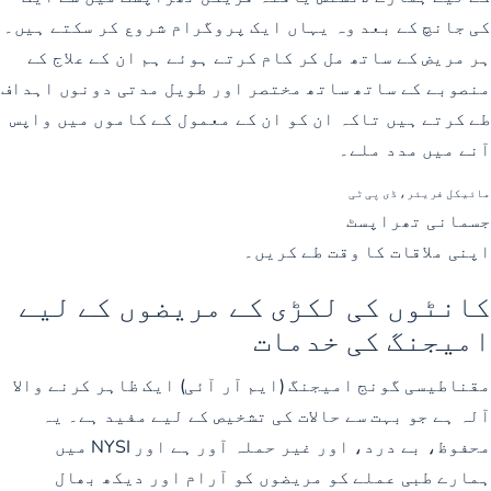
کی جانچ کے بعد وہ یہاں ایک پروگرام شروع کر سکتے ہیں۔
ہر مریض کے ساتھ مل کر کام کرتے ہوئے ہم ان کے علاج کے
منصوبے کے ساتھ ساتھ مختصر اور طویل مدتی دونوں اہداف
طے کرتے ہیں تاکہ ان کو ان کے معمول کے کاموں میں واپس
آنے میں مدد ملے۔
مائیکل فریئر، ڈی پی ٹی
جسمانی تھراپسٹ
اپنی ملاقات کا وقت طے کریں۔
کانٹوں کی لکڑی کے مریضوں کے لیے
امیجنگ کی خدمات
مقناطیسی گونج امیجنگ (ایم آر آئی) ایک ظاہر کرنے والا
آلہ ہے جو بہت سے حالات کی تشخیص کے لیے مفید ہے۔ یہ
محفوظ، بے درد، اور غیر حملہ آور ہے اور NYSI میں
ہمارے طبی عملے کو مریضوں کو آرام اور دیکھ بھال