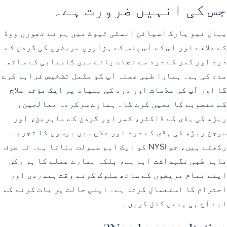
جس کی انہیں ضرورت ہے۔
یہاں نیو یارک اسپائن انسٹی ٹیوٹ میں ہم نے تھورن ووڈ
کے علاقے اور اس کے آس پاس کے ہزاروں مریضوں کی گردن کے
درد اور کمر کے درد سے نجات پانے میں کامیابی کے ساتھ
مدد کی ہے۔ ہمارا طبی عملہ آپ کو مکمل تشخیص فراہم کرے
گا اور آپ کی علامات اور درد کی بنیاد پر ایک مؤثر علاج
کے منصوبے کا تعین کرے گا۔ ہمارے سرکردہ معالجین،
ریڑھ کی ہڈی کے ڈاکٹر، کمر اور گردن کے ماہرین، اور
سرجن ریڑھ کی ہڈی کے درد اور علاج میں برسوں کا تجربہ
رکھتے ہیں، جو NYSI کو ایک اہم سہولت بناتا ہے۔ نہ صرف
ماہر طبی نگہداشت اہم ہے، بلکہ ہمارے عملے کا ہر رکن
اپنے تمام مریضوں کے ساتھ سلوک کرتے وقت ہمدردی اور
احترام کا استعمال کرتا ہے۔ اپنی حالت پر بات کرنے کے
لیے آج ہی ہمیں کال کریں۔