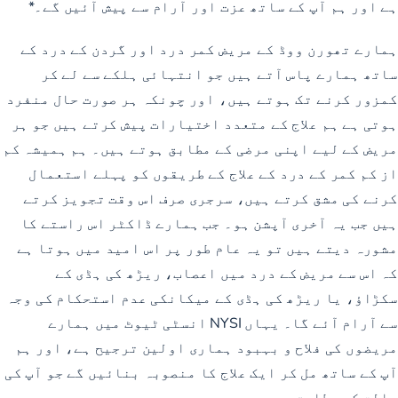
ہے اور ہم آپ کے ساتھ عزت اور آرام سے پیش آئیں گے۔*
ہمارے تھورن ووڈ کے مریض کمر درد اور گردن کے درد کے
ساتھ ہمارے پاس آتے ہیں جو انتہائی ہلکے سے لے کر
کمزور کرنے تک ہوتے ہیں، اور چونکہ ہر صورت حال منفرد
ہوتی ہے ہم علاج کے متعدد اختیارات پیش کرتے ہیں جو ہر
مریض کے لیے اپنی مرضی کے مطابق ہوتے ہیں۔ ہم ہمیشہ کم
از کم کمر کے درد کے علاج کے طریقوں کو پہلے استعمال
کرنے کی مشق کرتے ہیں، سرجری صرف اس وقت تجویز کرتے
ہیں جب یہ آخری آپشن ہو۔ جب ہمارے ڈاکٹر اس راستے کا
مشورہ دیتے ہیں تو یہ عام طور پر اس امید میں ہوتا ہے
کہ اس سے مریض کے درد میں اعصاب، ریڑھ کی ہڈی کے
سکڑاؤ، یا ریڑھ کی ہڈی کے میکانکی عدم استحکام کی وجہ
سے آرام آئے گا۔ یہاں NYSI انسٹی ٹیوٹ میں ہمارے
مریضوں کی فلاح و بہبود ہماری اولین ترجیح ہے، اور ہم
آپ کے ساتھ مل کر ایک علاج کا منصوبہ بنائیں گے جو آپ کی
حالت کے مطابق ہو۔