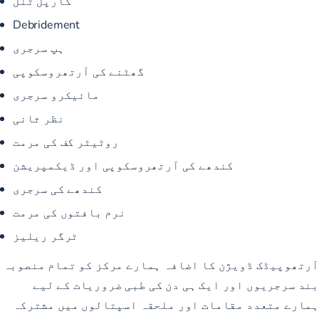
کارپل ٹنل
Debridement
ہپ سرجری
گھٹنے کی آرتھروسکوپی
مائیکرو سرجری
نظر ثانی
روٹیٹر کف کی مرمت
کندھے کی آرتھروسکوپی اور ڈیکمپریشن
کندھے کی سرجری
نرم بافتوں کی مرمت
ٹرگر ریلیز
آرتھوپیڈک ڈویژن کا اضافہ ہمارے مرکز کو تمام منصوبہ
بند سرجریوں اور ایک ہی دن کی طبی ضروریات کے لیے
ہمارے متعدد مقامات اور ملحقہ اسپتالوں میں مشترکہ