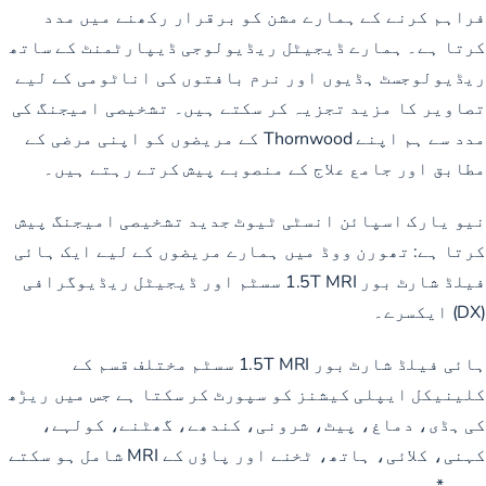
فراہم کرنے کے ہمارے مشن کو برقرار رکھنے میں مدد
کرتا ہے۔ ہمارے ڈیجیٹل ریڈیولوجی ڈیپارٹمنٹ کے ساتھ
ریڈیولوجسٹ ہڈیوں اور نرم بافتوں کی اناٹومی کے لیے
تصاویر کا مزید تجزیہ کر سکتے ہیں۔ تشخیصی امیجنگ کی
مدد سے ہم اپنے Thornwood کے مریضوں کو اپنی مرضی کے
مطابق اور جامع علاج کے منصوبے پیش کرتے رہتے ہیں۔
نیو یارک اسپائن انسٹی ٹیوٹ جدید تشخیصی امیجنگ پیش
کرتا ہے: تھورن ووڈ میں ہمارے مریضوں کے لیے ایک ہائی
فیلڈ شارٹ بور 1.5T MRI سسٹم اور ڈیجیٹل ریڈیوگرافی
(DX) ایکسرے۔
ہائی فیلڈ شارٹ بور 1.5T MRI سسٹم مختلف قسم کے
کلینیکل ایپلی کیشنز کو سپورٹ کر سکتا ہے جس میں ریڑھ
کی ہڈی، دماغ، پیٹ، شرونی، کندھے، گھٹنے، کولہے،
کہنی، کلائی، ہاتھ، ٹخنے اور پاؤں کے MRI شامل ہو سکتے
ہیں۔*