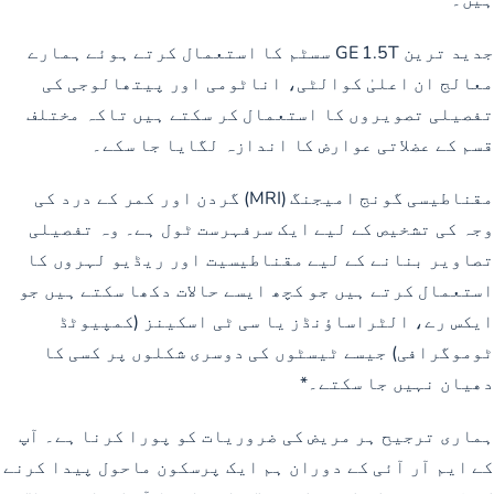
جدید ترین GE 1.5T سسٹم کا استعمال کرتے ہوئے ہمارے
معالج ان اعلیٰ کوالٹی، اناٹومی اور پیتھالوجی کی
تفصیلی تصویروں کا استعمال کر سکتے ہیں تاکہ مختلف
قسم کے عضلاتی عوارض کا اندازہ لگایا جا سکے۔
مقناطیسی گونج امیجنگ (MRI) گردن اور کمر کے درد کی
وجہ کی تشخیص کے لیے ایک سرفہرست ٹول ہے۔ وہ تفصیلی
تصاویر بنانے کے لیے مقناطیسیت اور ریڈیو لہروں کا
استعمال کرتے ہیں جو کچھ ایسے حالات دکھا سکتے ہیں جو
ایکس رے، الٹراساؤنڈز یا سی ٹی اسکینز (کمپیوٹڈ
ٹوموگرافی) جیسے ٹیسٹوں کی دوسری شکلوں پر کسی کا
دھیان نہیں جا سکتے۔*
ہماری ترجیح ہر مریض کی ضروریات کو پورا کرنا ہے۔ آپ
کے ایم آر آئی کے دوران ہم ایک پرسکون ماحول پیدا کرنے