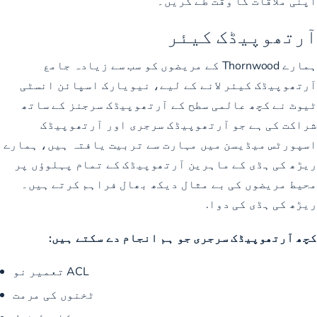
اپنی ملاقات کا وقت طے کریں۔
آرتھوپیڈک کیئر
ہمارے Thornwood کے مریضوں کو سب سے زیادہ جامع
آرتھوپیڈک کیئر لانے کے لیے، نیویارک اسپائن انسٹی
ٹیوٹ نے کچھ عالمی سطح کے آرتھوپیڈک سرجنز کے ساتھ
شراکت کی ہے جو آرتھوپیڈک سرجری اور آرتھوپیڈک
اسپورٹس میڈیسن میں مہارت سے تربیت یافتہ ہیں، ہمارے
ریڑھ کی ہڈی کے ماہرین آرتھوپیڈک کے تمام پہلوؤں پر
محیط مریضوں کی بے مثال دیکھ بھال فراہم کرتے ہیں۔
ریڑھ کی ہڈی کی دوا.
کچھ آرتھوپیڈک سرجری جو ہم انجام دے سکتے ہیں:
ACL تعمیر نو
ٹخنوں کی مرمت