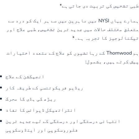
طبی تشخیص کی تربیت دی جاتی ہے*
ہمارے یہاں NYSI میں ماہرین میں سے ہر ایک کو درد سے
متعلق مختلف حالات میں جدید ترین تشخیص، طبی علاج اور
ٹیکنالوجیز کا تجربہ ہے۔*
ہم Thornwood کے رہائشیوں کو علاج کے متعدد اختیارات
پیش کرتے ہیں، بشمول:
انجیکشن کے علاج
ریڈیو فریکوئنسی کے طریقہ کار
ریڑھ کی ہڈی کا محرک
انٹراتھیکل ڈیوائس کا نفاذ
انتہائی درستگی اور درستگی کے لیے جدید ترین
فلوروسکوپی اور اینڈوسکوپی