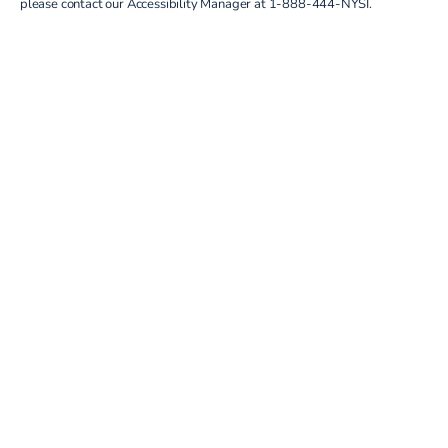
please contact our Accessibility Manager at
1-888-444-NYSI
.