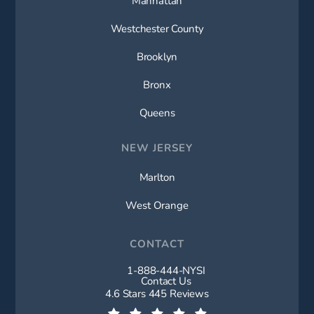
Manhattan
Westchester County
Brooklyn
Bronx
Queens
NEW JERSEY
Marlton
West Orange
CONTACT
1-888-444-NYSI
Call New York Spine Institute on t
Contact Us
New York Spine Institute reviews:
4.6 Stars 445 Reviews