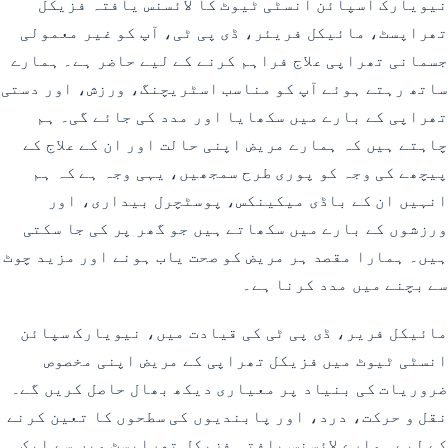
نیویارک اسپائن انسٹی ٹیوٹ کا لائسنس یافتہ فزیکل
تھراپسٹ، مائیکل فریئر، ڈی پی ٹی، آپ کو غیر معمولی
جسمانی تھراپی علاج فراہم کرنے کے لیے حاضر ہے۔ ہمارے
ساتھ رہتے ہوئے آپ کو مناسب اسٹریچنگ، ورزش، اور دستی
تھراپی کے بارے میں سکھایا اور مدد کی جائے گی۔ ہم
چاہتے ہیں کہ ہمارے مریض اپنی حالت اور ان کے علاج کے
پیچھے کی وجہ کو پوری طرح سمجھیں، یہی وجہ ہے کہ ہم
انہیں ان کے باڈی میکینکس، پوسٹچرل بیداری، اور
ورزشوں کے بارے میں سکھاتے ہیں جو گھر پر کی جا سکتی
ہیں۔ ہمارا مقصد ہر مریض کو صحت یاب ہونے اور مزید چوٹ
سے بچنے میں مدد کرنا ہے۔
مائیکل فریر، ڈی پی ٹی کی قیادت میں، نیویارک سپائن
انسٹی ٹیوٹ میں فزیکل تھراپی کے مریض اپنی مخصوص
ضروریات کی بنیاد پر معیاری دیکھ بھال حاصل کریں گے۔
نقل و حرکت، درد، اور پابندیوں کی سطحوں کا تعین کرنے
کے لیے ہمارے لائسنس یافتہ فزیکل تھراپسٹ میں سے ایک