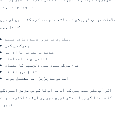
سمجھا جاتا ہے۔
علامات جو آپ ڈپریشن کے ساتھ جدوجہد کر سکتے ہیں ان میں
شامل ہیں:
تھکاوٹ یا ضرورت سے زیادہ نیند
بھوک کی کمی
شدید پریشانی یا اداسی
ناامیدی کے احساسات
عام سرگرمیوں میں دلچسپی کا نقصان
تناؤ میں اضافہ
آسانی سے چڑچڑا یا مشتعل ہونا
اگر آپ فکر مند ہیں کہ آپ یا آپ کا کوئی عزیز افسردگی
کا سامنا کر رہا ہے تو فوری طور پر اپنے ڈاکٹر سے بات
کریں۔