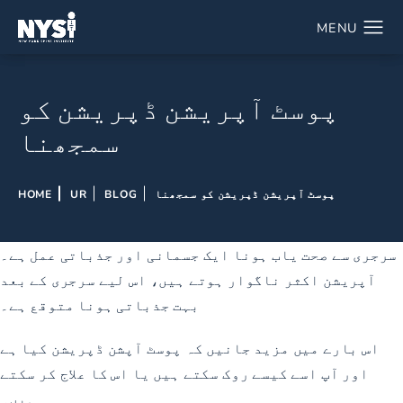
پوسٹ آپریشن ڈپریشن کو
سمجھنا
پوسٹ آپریشن ڈپریشن کو سمجھنا
BLOG
UR
HOME
سرجری سے صحت یاب ہونا ایک جسمانی اور جذباتی عمل ہے۔
آپریشن اکثر ناگوار ہوتے ہیں، اس لیے سرجری کے بعد
بہت جذباتی ہونا متوقع ہے۔
اس بارے میں مزید جانیں کہ پوسٹ آپشن ڈپریشن کیا ہے
اور آپ اسے کیسے روک سکتے ہیں یا اس کا علاج کر سکتے
ہیں۔