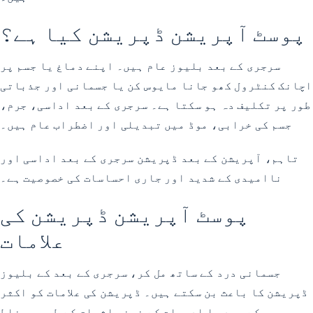
پوسٹ آپریشن ڈپریشن کیا ہے؟
سرجری کے بعد بلیوز عام ہیں۔ اپنے دماغ یا جسم پر
اچانک کنٹرول کھو جانا مایوس کن یا جسمانی اور جذباتی
طور پر تکلیف دہ ہو سکتا ہے۔ سرجری کے بعد اداسی، جرم،
جسم کی خرابی، موڈ میں تبدیلی اور اضطراب عام ہیں۔
تاہم، آپریشن کے بعد ڈپریشن سرجری کے بعد اداسی اور
ناامیدی کے شدید اور جاری احساسات کی خصوصیت ہے۔
پوسٹ آپریشن ڈپریشن کی
علامات
جسمانی درد کے ساتھ مل کر، سرجری کے بعد کے بلیوز
ڈپریشن کا باعث بن سکتے ہیں۔ ڈپریشن کی علامات کو اکثر
سرجری کے بعد یا ادویات کے ضمنی اثرات کے طور پر غلط