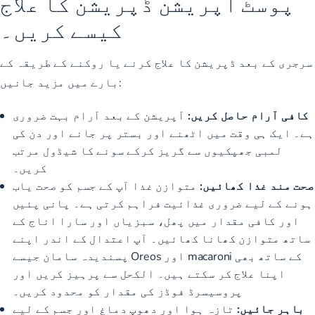
پوسٹ آپریشن ڈپریشن کا علاج
کیسے کریں۔
سرجری کے بعد ڈپریشن کا علاج کرنے یا روکنے کے طریقہ کے
بارے میں مزید جانیں:
کافی آرام حاصل کریں:
آپریشن کے بعد آرام بہت ضروری
ہے۔ ایک ہی وقت میں اٹھنے اور بستر پر جانے اور دن کی
لمبی جھپکیوں سے گریز کرکے سونے کا شیڈول مرتب
کریں۔
صحت مند غذا کھائیں:
متوازن غذا آپ کے جسم کو صحت یاب
ہونے کے لیے ضروری غذائیت فراہم کرتی ہے۔ پانی پئیں
اور کافی مقدار میں پھل، سبزیاں اور سارا اناج کے
ساتھ متوازن کھانا کھائیں۔ آپ اعتدال کے اندر اپنے
پسندیدہ سامان جیسے Oreos اور macaroni کے ساتھ بھی
اپنا علاج کر سکتے ہیں۔ الکحل سے پرہیز کریں اور
پروسیسرڈ فوڈز کی مقدار کو محدود کریں۔
باہر جائیں:
تازہ ہوا اور دھوپ دماغ اور جسم کے لیے