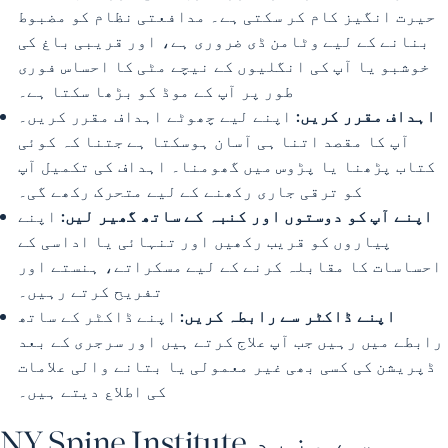
حیرت انگیز کام کر سکتی ہے۔ مدافعتی نظام کو مضبوط
بنانے کے لیے وٹامن ڈی ضروری ہے، اور قریبی باغ کی
خوشبو یا آپ کی انگلیوں کے نیچے مٹی کا احساس فوری
طور پر آپ کے موڈ کو بڑھا سکتا ہے۔
اہداف مقرر کریں:
اپنے لیے چھوٹے اہداف مقرر کریں۔
آپ کا مقصد اتنا ہی آسان ہوسکتا ہے جتنا کہ کوئی
کتاب پڑھنا یا پڑوس میں گھومنا۔ اہداف کی تکمیل آپ
کو ترقی جاری رکھنے کے لیے متحرک رکھے گی۔
اپنے آپ کو دوستوں اور کنبہ کے ساتھ گھیر لیں:
اپنے
پیاروں کو قریب رکھیں اور تنہائی یا اداسی کے
احساسات کا مقابلہ کرنے کے لیے مسکراتے، ہنستے اور
تفریح ​​کرتے رہیں۔
اپنے ڈاکٹر سے رابطہ کریں:
اپنے ڈاکٹر کے ساتھ
رابطے میں رہیں جب آپ علاج کرتے ہیں اور سرجری کے بعد
ڈپریشن کی کسی بھی غیر معمولی یا بتانے والی علامات
کی اطلاع دیتے ہیں۔
NY Spine Institute سے مزید