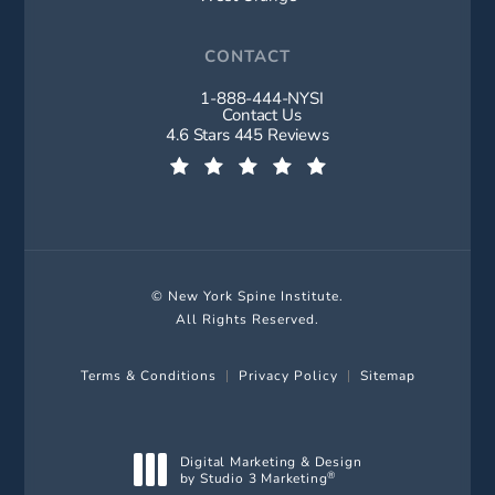
CONTACT
1-888-444-NYSI
Call New York Spine Institute on t
Contact Us
New York Spine Institute reviews:
4.6 Stars 445 Reviews
(Opens in a new tab)
© New York Spine Institute.
All Rights Reserved.
Terms & Conditions
Privacy Policy
Sitemap
Digital Marketing & Design
by Studio 3 Marketing
®
(opens in a new tab)