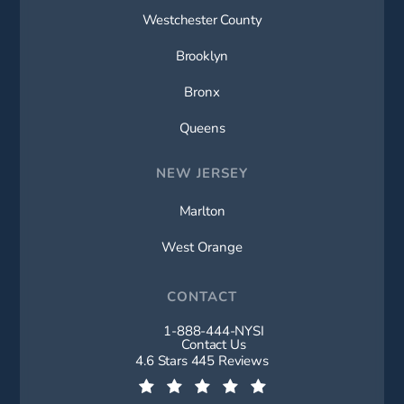
Westchester County
Brooklyn
Bronx
Queens
NEW JERSEY
Marlton
West Orange
CONTACT
1-888-444-NYSI
Call New York Spine Institute on t
Contact Us
New York Spine Institute reviews:
4.6 Stars 445 Reviews
(Opens in a new tab)