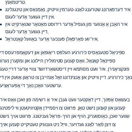
טריטמאַנץ.
איר דערפאַרונג שטרענג לאַנג-טערמין ווייטיק, נאַמנאַס און טינגגלינג
אין דיין געווער אָדער לעגס.
איר האָבן אַ אָנווער פון געפיל אָדער רידוסט מאָטאָר שטאַרקייַט אין
דיין געווער אָדער לעגס.
איר’ווע פאַרפאַלן פּענכער אָדער באָוועל קאָנטראָל.
ספּיניאַל סטענאָסיס כירורגיע העלפּס ריאָופּאַן און דעקאָמפּרעסס די
ספּיינאַל קאַנאַל, וואָס קענען סטימולירן היילונג און ומקערן נערוו
פונקציאָנירן. איר וועט מסתּמא זיין דיסטשאַרדזשד צוויי אָדער דרייַ טעג
נאָך כירורגיע. דיין ווייטיק און אָנצינדונג זאָל אָנהייבן צו טראָגן אַוועק
אין די
נאָך די אָפּעראַציע.
ערשטער וואָכן
בעשאַס אָפּזוך, דיין דאָקטער וועט געבן איר אַ רשימה פון זאכן וואָס איר
קענען און קענען נישט טאָן. פּרוּווט צו ויסמיידן אַקטיוויטעטן ווי ליפטינג
שווער זאכן, כאַוסווערק, הויף און הויך-פּראַל געניטונג. פּרוּווט אויך נישט
צו זיצן פֿאַר לאַנג געדויער, ווייַל ניט גענוגיק טעטיקייט קענען אויך