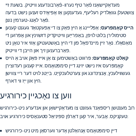
מעדאַקיישאַנז פֿאַר טיף נערוו-פֿאַרבונדענע ווייטיק. בשעת זיי
צושטעלן גוואַלדיק רעליעף, געדענקען אַז אָפּיאָידס זענען נישט בדעה
פֿאַר לאַנג-טערמין נוצן.
הייס קאָמפּרעס:
אַפּלייינג אַ היץ פּאַק צו די אַפעקטאַד געגנט קענען
סטימולירן בלוט לויפן, באַפרייַען ווייטיקדיק דזשוינץ און אָפּרוען די
מאַסאַלז. נאָר זיין מיינדפאַל פון די היץ באַשטעטיקן אַזוי איר טאָן ניט
פאַרברענען זיך און הייבן די ווייטיק.
קאַלט קאָמפּרעס:
פּרוּווט באַשטימען צו אַן אייז פּאַק אויב אַ הייס
קאָמפּרעס איז נישט יזינג דיין סימפּטאָמס. אייז קענען רעדוצירן
געשווילעכץ, אָנצינדונג און צערטלעכקייַט. בייַטנ לויט דער ריי צווישן
היץ און ייַז ווי דארף.
ווען צו נאָכגיין כירורגיע
רובֿ מענטשן ריספּאַנד געזונט צו מעדאַקיישאַן און אנדערע ניט-כירורגיש
טעקניקס. אָבער, איר קען דאַרפֿן ספּיניאַל סטענאָסיס כירורגיע אויב:
דיין סימפּטאָמס אָנהאַלטן אָדער ווערסאַן מיט ניט-כירורגיש