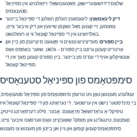
שלאָס דידזשענעריישאַן, פּאַטענטשאַלי ריזאַלטינג אין ספּיניאַל
סטענאָסיס.
דיק ליגאַמאַנץ:
ליגאַמאַנץ העלפן האַלטן די ספּיינאַל ביינער
צוזאַמען. זיי קענען מאל וואַקסן שייגעץ און דיק איבער צייַט,
באַלדזשינג אין די ספּיינאַל קאַנאַל ווי אַ רעזולטאַט.
ביין ספּורס:
מעדיציניש טנאָים ווי פּאַגעט ס קרענק פון ביין און
אַרטריט קענען גרונט ביין ספּורס – גלאַט, שווער באַמפּס וואָס
אַנטוויקלען אויף די ענדס פון ביינער. ביין ספּורס קענען מאַך אין די
ספּיינאַל קאַנאַל.
סימפּטאָמס פון ספּיניאַל סטענאָסיס
עטלעכע מענטשן טאָן ניט טרעפן סימפּטאָמס פון ספּיניאַל סטענאָסיס,
בייַ מינדסטער נישט אין ערשטער. די נעראָוינג פון די ספּיינאַל קאַנאַל איז
טיפּיקלי אַ גראַדזשואַל פּראָצעס. אָבער, פילע דערפאַרונג ווייטיק,
נאַמנאַס, טינגגלינג און מוסקל שוואַכקייַט וואָס ווערסאַנז איבער צייַט.
סימפּטאָמס קענען קומען און גיין און בייַטן פון מענטש צו מענטש.