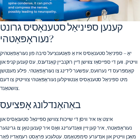
קענען ספּיניאַל סטענאָסיס גרונט
נעוראָפּאַטהי?
יאָ – ספּיניאַל סטענאָסיס איז אַ פּאָטענציעל סיבה פון נעוראָפּאַטהיק
ווייטיק. ווען די ספּייסאַז צווישן דיין רוקנביין קאַנדענס, עס קענען קניפּ און
קאָמפּרעס די נערוועס, עפשער לידינג צו נעוראָפּאַטהי. פילע מענטשן
מיט ספּיניאַל סטענאָסיס אַנטוויקלען נעוראָפּאַטהי צווייטיק צו דעם
צושטאַנד.
באַהאַנדלונג אָפּציעס
איצט אַז איר וויסן די שייכות צווישן ספּיינאַל סטענאָסיס און
נעוראָפּאַטהי, איר קען זיין וואַנדערינג וואָס איר קענען טאָן צו גרינגער
מאַכן ווייטיק און אנדערע סימפּטאָמס. עטלעכע פּראָסט רעמאַדיז פֿאַר