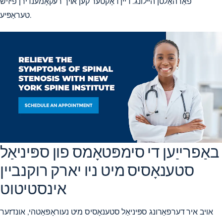
פאַרהאַלטן היילונג. דיין דאָקטער קען אויך רעקאָמענדירן פיזיש
טעראַפּיע.
באַפרייַען די סימפּטאָמס פון ספּיניאַל
סטענאָסיס מיט ניו יארק רוקנביין
אינסטיטוט
אויב איר דערפאַרונג ספּיניאַל סטענאָסיס מיט נעוראָפּאַטהי, אונדזער