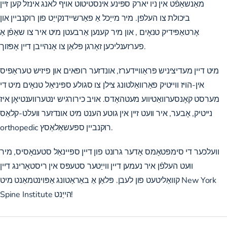
מאַנשאַפֿט אין ניו יארק ספּינע אינסטיטוט אויף לאנג אינזל קען זיין
ביכולת צו העלפן. מיר מייַכל אַ פאַרשיידנקייַט פון
רוקנביין און
אָרטאַפּידיק טנאָים
, און מיר קענען אַרבעטן מיט איר צו שאַפֿן אַ
פערזענליכען זאָרגן פּלאַן צו אָנהייבן דיין אָפּזוך.
מיט דיין מעדיציניש פּראַוויידערז, אונדזער רופאים און פיזיש טעראַפּיס
אין-הויז ווייטיק פאַרוואַלטונג צילן צו סגולע ספּיניאַל טנאָים מיט די
מערסט קאָנסערוואַטיווע מעטהאָדס. אויב כירורגיש ינטערווענטיאָן איז
נייטיק, אָבער, איר וועט זיין אין גוטע הענט מיט אונדזער וועלט-קלאַס
orthopedic רוקנביין ספּעשאַלאַסץ.
וועלכער די סימפּטאָמס אָדער גרונט פון דיין ספּיינאַל סטענאָסיס, מיר
וועט העלפֿן איר נעמען דיין ווייַטער סטעפּס אין ריסטאָרינג דיין
קוואַליטעט פון לעבן.
פּלאַן אַ באַראַטונג אַפּוינטמאַנט
מיט New York
Spine Institute הייַנט!