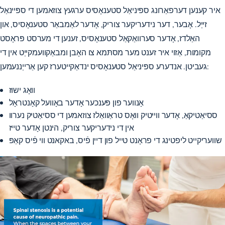
איר קענען דערפאַרונג ספּיניאַל סטענאָסיס ערגעץ צוזאמען די ספּיינאַל
זייַל. אָבער, דער נידעריקער צוריק, אָדער לאַמבאַר סטענאָסיס, און
האַלדז, אָדער סערוואַקאַל סטענאָסיס, זענען די מערסט פּראָסט
מקומות, אַזוי איר זענט מער מסתּמא צו האָבן ומבאַקוועמקייַט אין די
געביטן. אנדערע ספּיניאַל סטענאָסיס ינדאַקייטערז קען אַרייַננעמען:
וואָג ישוז
אָנווער פון פּענכער אָדער באָוועל קאָנטראָל
ססיאַטיקאַ, אָדער ווייטיק וואָס טראַוואַלז
צוזאמען די ססיאַטיק נערוו
אין די נידעריקער צוריק, הינטן אָדער טייז
שוועריקייט ליפטינג די פראָנט טייל פון דיין פֿיס, באקאנט ווי פֿיס קאַפּ