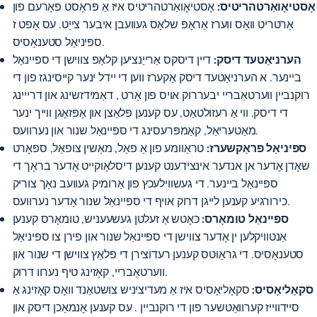
אָסטיאָואַרטהריטיס:
אָסטיאָואַרטהריטיס איז אַ פּראָסט פאָרעם פון
אַרטריט וואָס ווערז אַראָפּ שלאָס געוועבן איבער צייַט. עס אָפט ז
ספּיניאַל סטענאָסיס.
הערניאַטעד דיסק:
דיין דיסקס אַרייַנציען קלאַפּ צווישן די ספּיינאַל
ביינער. א הערניאַטעד דיסק אַקערז ווען די יידל ינער קייסינגז פון די
רוקנביין ווערטאַבריי
יבעררוק אויס פון אָרט
, דאַמידזשינג און דרייינג
די דיסק. ווי אַ רעזולטאַט, עס קענען פּלאַצן און אָפּזאָגן ווייך ינער
מאַטעריאַל, קאַמפּרעסינג די ספּיינאַל שנור און נערוועס.
ספּיניאַל פראַקשערז:
טראַוומע פון ​​אַ פאַל, מאַשין צופאַל, ספּאָרט
שאָדן אָדער אן אנדער אינצידענט
קענען דיסלאָוקייט אָדער בראָך
די
ספּיינאַל ביינער. די געשווילעכץ פון אַרומיק געוועב נאָך צוריק
כירורגיע קענען לייגן דרוק אויף די ספּיינאַל שנור אָדער נערוועס.
ספּיינאַל טומאָרס:
כאָטש אַ זעלטן געשעעניש,
טומאָרס קענען
אַנטוויקלען ין
אָדער צווישן די ספּיינאַל שנור און פירן צו ספּיניאַל
סטענאָסיס. די גראָוטס קענען רעדוצירן די פּלאַץ צווישן די שנור און
ווערטאַבריי, קאָזינג טיף נערוו דרוק.
סקאָליאָסיס:
סקאָליאָסיס איז אַ מעדיציניש צושטאַנד וואָס קאָזינג אַ
סיידווייז קערוואַטשער פון די רוקנביין
. עס קענען אָנמאַכן דיסק און