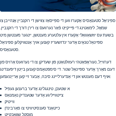
ספּיניאַל סטענאָסיס אַקערז ווען די ספּייסאַז צווישן די רוקנביין אָנהייבן צו
שמאָל, לימאַטינג די פיייקייַט פֿאַר נערוועס צו רירן דורך די רוקנביין.
בשעת עס יוזשאַוואַלי אַקערז אין עלטערע מענטשן, יינגער מענטשן מיט
ספּיינאַל טנאָים אָדער ינדזשעריז קענען אויך אַנטוויקלען ספּיניאַל
סטענאָסיס.
דערווייַל, נעוראָפּאַטהי רעזולטאַטן פון שעדיקן צו די נערוועס אַרויס פון
דעם מאַרך אָדער ספּיינאַל שנור. די סימפּטאָמס קענען בייַטן דיפּענדינג
אויף דעם מענטש און די אַנדערלייינג סיבה, אָבער זיי קען אַרייַננעמען:
א שטעכן, טינגגלינג אָדער ברענען געפיל
צייטווייליגע אָדער שטענדיק נאַמנאַס
ווייטיק
כייטאַנד סענסיטיוויטי צו פאַרבינדן
מוסקל שוואַכקייַט