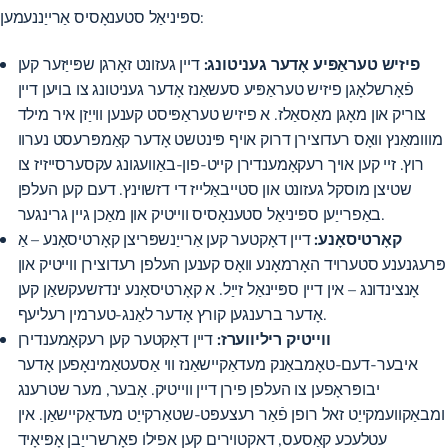
ספּיניאַל סטענאָסיס אַרייַננעמען:
פיזיש טעראַפּיע אָדער געניטונג:
דיין געזונט זאָרגן שפּייַזער קען
פֿאָרשלאָגן פיזיש טעראַפּיע סעשאַנז
אָדער געניטונג צו בויען דיין
צוריק און מאָגן מאַסאַלז. א פיזיש טעראַפּיסט קענען ווייַזן איר מילד
מווומאַנץ וואָס רעדוצירן דרוק אויף פּינטשט אָדער קאַמפּרעסט נערוו
רוץ. זיי קען אויך רעקאָמענדירן קייט-פון-באַוועגונג עקסערסייזיז צו
שטיצן מוסקל געזונט און סטייבאַלייז די דזשוינץ. דעם קען העלפן
באַפרייַען ספּיניאַל סטענאָסיס ווייטיק און מאַכן גיין גרינגער.
קאָרטיסאָנע:
דיין דאָקטער קען אַרייַנשפּריצן קאָרטיסאָנע – אַ
פּרעגנענע סטערויד האָרמאָנע וואָס קענען העלפן רעדוצירן ווייטיק און
אָנצינדונג – אין דיין ספּיינאַל זייַל. א קאָרטיסאָנע ינדזשעקשאַן קען
אָדער ברענגען קורץ אָדער לאַנג-טערמין רעליעף.
ווייטיק ריליווערז:
דיין דאָקטער קען רעקאָמענדירן
איבער-דעם-טאָמבאַנק מעדאַקיישאַנז ווי אַסעטאַמינאָפען אָדער
יבופּראָפען צו העלפן פירן דיין ווייטיק. אָבער, מער שטרענג
ומבאַקוועמקייַט זאל רופן פֿאַר רעצעפּט-שטאַרקייַט מעדאַקיישאַן. אין
עטלעכע קאַסעס, דאקטוירים קען אפילו פאָרשרייַבן אָפּיאָיד