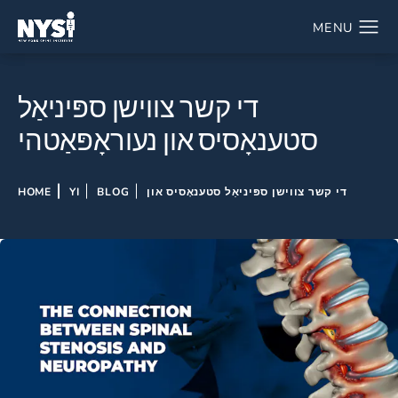
די קשר צווישן ספּיניאַל
סטענאָסיס און נעוראָפּאַטהי
די קשר צווישן ספּיניאַל סטענאָסיס און
BLOG
YI
HOME