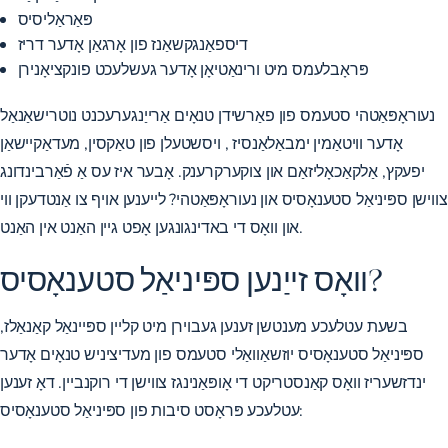
פּאַראַליסיס
דיספאַנגקשאַנז פון אָרגאַן אָדער דריז
פּראָבלעמס מיט ורינאַטיאָן אָדער געשלעכט פונקציאָנירן
נעוראָפּאַטהי סטעמס פון פאַרשידן טנאָים אַרייַנגערעכנט
נוטרישאַנאַל
אָדער וויטאַמין ימבאַלאַנסיז
, ויסשטעלן פון טאַקסין, מעדאַקיישאַן
יפעקץ, אַלקאַכאָליזאַם און צוקערקרענק. אָבער איז עס אַ פֿאַרבינדונג
צווישן ספּיניאַל סטענאָסיס און נעוראָפּאַטהי? לייענען אויף צו אַנטדעקן ווי
און וואָס די באדינגונגען אָפט גיין האַנט אין האַנט.
וואָס זייַנען ספּיניאַל סטענאָסיס?
בשעת עטלעכע מענטשן זענען געבוירן מיט קליין ספּיינאַל קאַנאַלז,
ספּיניאַל סטענאָסיס יוזשאַוואַלי סטעמס פון מעדיציניש טנאָים
אָדער
ינדזשעריז וואָס קאַנסטריקט די אָופּאַנינגז צווישן די רוקנביין. דאָ זענען
עטלעכע פּראָסט סיבות פון ספּיניאַל סטענאָסיס: