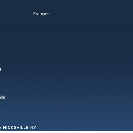
Find a Location
Schedule a Consultation
Français
,
 de
 HICKSVILLE NY