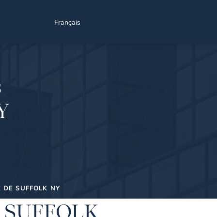
Find a Location
Schedule a Consultation
Français
s
NY
 DE SUFFOLK NY
E SUFFOLK