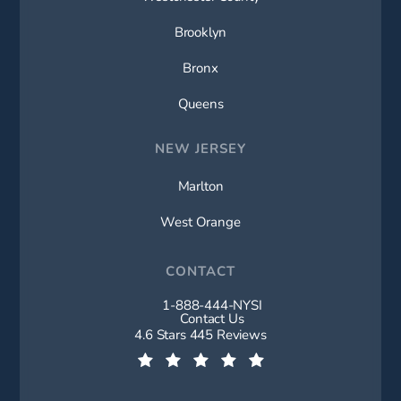
Brooklyn
Bronx
Queens
NEW JERSEY
Marlton
West Orange
CONTACT
1-888-444-NYSI
Call New York Spine Institute on t
Contact Us
New York Spine Institute reviews:
4.6 Stars 445 Reviews
(Opens in a new tab)