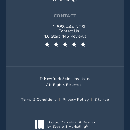
CONTACT
1-888-444-NYSI
Call New York Spine Institute on t
Contact Us
New York Spine Institute reviews:
4.6 Stars 445 Reviews
(Opens in a new tab)
© New York Spine Institute.
All Rights Reserved.
Terms & Conditions
Privacy Policy
Sitemap
Digital Marketing & Design
by Studio 3 Marketing
®