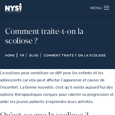
Comment traite-t-on la
scoliose ?
HOME
FR
BLOG
COMMENT TRAITE T ON LA SCOLIOSE
La scoliose peut constituer un défi pour les enfants et les
adolescents car elle peut affecter l’apparence et causer de
l’inconfort. La bonne nouvelle, c’est qu’il existe aujourd’hui des
options thérapeutiques conçues pour ralentir sa progression et
aider les jeunes patients à reprendre leurs activités.
Qu’est-ce que la scoliose ?