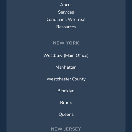
About
Services
Conditions We Treat
Resources
NEW YORK
Westbury (Main Office)
Manhattan
Westchester County
Brooklyn
Bronx
Queens
NEW JERSEY