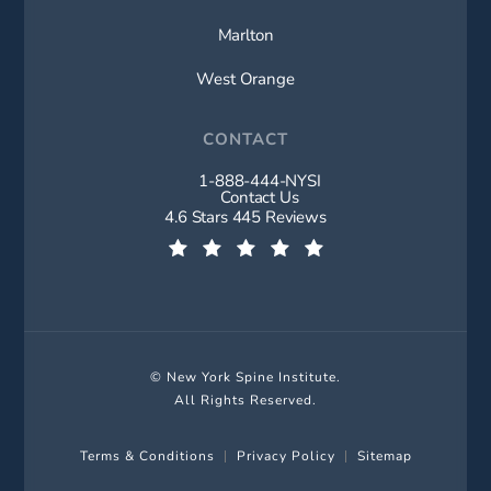
Marlton
West Orange
CONTACT
1-888-444-NYSI
Call New York Spine Institute on t
Contact Us
New York Spine Institute reviews:
4.6 Stars 445 Reviews
(Opens in a new tab)
© New York Spine Institute.
All Rights Reserved.
Terms & Conditions
Privacy Policy
Sitemap