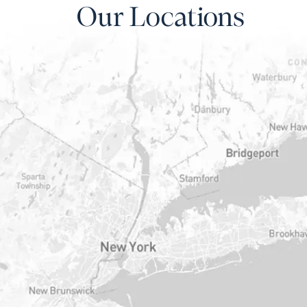
Our Locations