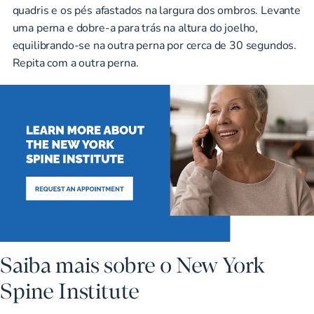
quadris e os pés afastados na largura dos ombros. Levante
uma perna e dobre-a para trás na altura do joelho,
equilibrando-se na outra perna por cerca de 30 segundos.
Repita com a outra perna.
Saiba mais sobre o New York
Spine Institute