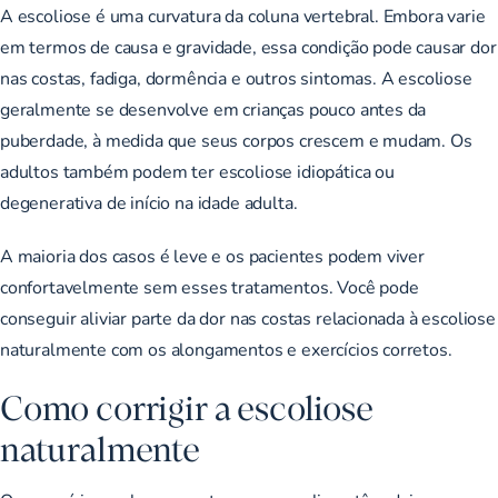
A escoliose é uma curvatura da coluna vertebral. Embora varie
em termos de causa e gravidade, essa condição pode causar dor
nas costas, fadiga, dormência e outros sintomas. A escoliose
geralmente se desenvolve em crianças pouco antes da
puberdade, à medida que seus corpos crescem e mudam. Os
adultos também podem ter escoliose idiopática ou
degenerativa de início na idade adulta.
A maioria dos casos é leve e os pacientes podem viver
confortavelmente sem esses tratamentos. Você pode
conseguir aliviar parte da dor nas costas relacionada à escoliose
naturalmente com os alongamentos e exercícios corretos.
Como corrigir a escoliose
naturalmente